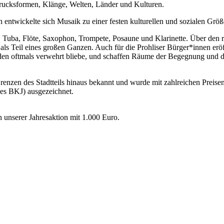
rucksformen, Klänge, Welten, Länder und Kulturen.
entwickelte sich Musaik zu einer festen kulturellen und sozialen Größ
o, Tuba, Flöte, Saxophon, Trompete, Posaune und Klarinette. Über den r
 als Teil eines großen Ganzen. Auch für die Prohliser Bürger*innen eröf
den oftmals verwehrt bliebe, und schaffen Räume der Begegnung und de
Grenzen des Stadtteils hinaus bekannt und wurde mit zahlreichen Preise
es BKJ) ausgezeichnet.
h unserer Jahresaktion mit 1.000 Euro.