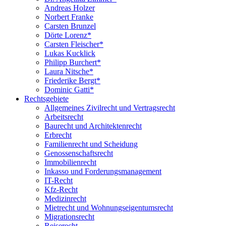
Andreas Holzer
Norbert Franke
Carsten Brunzel
Dörte Lorenz*
Carsten Fleischer*
Lukas Kucklick
Philipp Burchert*
Laura Nitsche*
Friederike Bergt*
Dominic Gatti*
Rechtsgebiete
Allgemeines Zivilrecht und Vertragsrecht
Arbeitsrecht
Baurecht und Architektenrecht
Erbrecht
Familienrecht und Scheidung
Genossenschaftsrecht
Immobilienrecht
Inkasso und Forderungsmanagement
IT-Recht
Kfz-Recht
Medizinrecht
Mietrecht und Wohnungseigentumsrecht
Migrationsrecht
Reiserecht