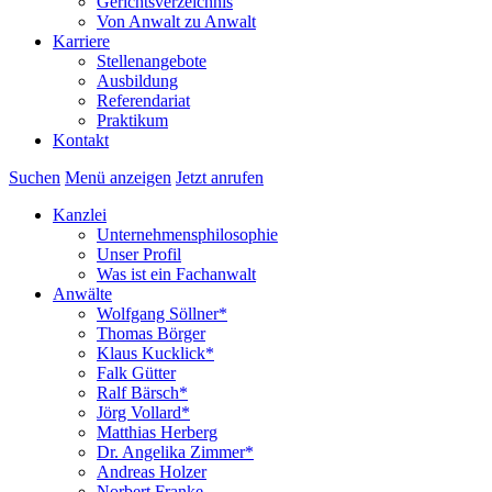
Gerichtsverzeichnis
Von Anwalt zu Anwalt
Karriere
Stellenangebote
Ausbildung
Referendariat
Praktikum
Kontakt
Suchen
Menü anzeigen
Jetzt anrufen
Kanzlei
Unternehmensphilosophie
Unser Profil
Was ist ein Fachanwalt
Anwälte
Wolfgang Söllner*
Thomas Börger
Klaus Kucklick*
Falk Gütter
Ralf Bärsch*
Jörg Vollard*
Matthias Herberg
Dr. Angelika Zimmer*
Andreas Holzer
Norbert Franke