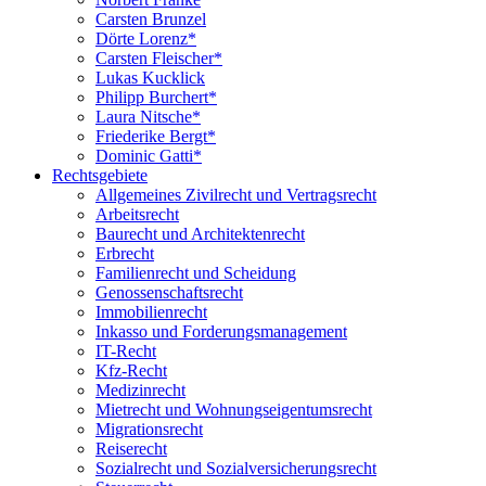
Carsten Brunzel
Dörte Lorenz*
Carsten Fleischer*
Lukas Kucklick
Philipp Burchert*
Laura Nitsche*
Friederike Bergt*
Dominic Gatti*
Rechtsgebiete
Allgemeines Zivilrecht und Vertragsrecht
Arbeitsrecht
Baurecht und Architektenrecht
Erbrecht
Familienrecht und Scheidung
Genossenschaftsrecht
Immobilienrecht
Inkasso und Forderungsmanagement
IT-Recht
Kfz-Recht
Medizinrecht
Mietrecht und Wohnungseigentumsrecht
Migrationsrecht
Reiserecht
Sozialrecht und Sozialversicherungsrecht