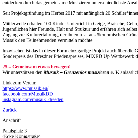
entdecken durch das gemeinsame Musizieren unterschiedlichste Ausd
Seit Projektgründung im Herbst 2017 mit anfänglich 20 Schüler*innen 
Mittlerweile erhalten 100 Kinder Unterricht in Geige, Bratsche, Cell
Jugendlichen hier Freunde, Halt und Struktur und erfahren sich selbst
Zugang zur Kulturerfahrung, der ihnen u. a. aus ökonomischen Grün
Musaik den Teilnehmenden vermitteln möchte.
Inzwischen ist das in dieser Form einzigartige Projekt auch über die 
Sonderpreis des Dresdner Friedenspreises, MIXED Up Wettbewerb d
25 – Gemeinsam etwas bewegen!
Wir unterstützen den
Musaik – Grenzenlos musizieren e. V.
anlässlic
Link zum Verein:
https://www.musaik.eu/
facebook.com/MusaikDD
instagram.com/musaik_dresden
Zurück
Anschrift
Palaisplatz 3
(Ecke Königstraße)