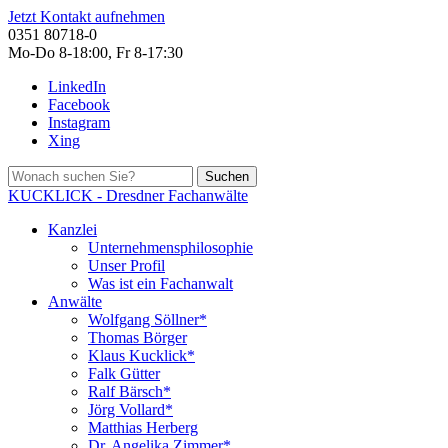
Jetzt Kontakt aufnehmen
0351 80718-0
Mo-Do 8-18:00, Fr 8-17:30
LinkedIn
Facebook
Instagram
Xing
Suchen
KUCKLICK - Dresdner Fachanwälte
Kanzlei
Unternehmensphilosophie
Unser Profil
Was ist ein Fachanwalt
Anwälte
Wolfgang Söllner*
Thomas Börger
Klaus Kucklick*
Falk Gütter
Ralf Bärsch*
Jörg Vollard*
Matthias Herberg
Dr. Angelika Zimmer*