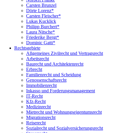
Carsten Brunzel
Dörte Lorenz*
Carsten Fleischer*
Lukas Kucklick
Philipp Burchert*
Laura Nitsche*
Friederike Bergt*
Dominic Gatti*
Rechtsgebiete
Allgemeines Zivilrecht und Vertragsrecht
Arbeitsrecht
Baurecht und Architektenrecht
Erbrecht
Familienrecht und Scheidung
Genossenschaftsrecht
Immobilienrecht
Inkasso und Forderungsmanagement
IT-Recht
Kfz-Recht
Medizinrecht
Mietrecht und Wohnungseigentumsrecht
Migrationsrecht
Reiserecht
Sozialrecht und Sozialversicherungsrecht