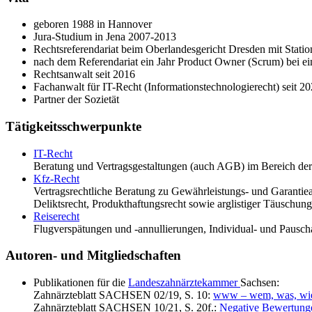
geboren 1988 in Hannover
Jura-Studium in Jena 2007-2013
Rechtsreferendariat beim Oberlandesgericht Dresden mit Statio
nach dem Referendariat ein Jahr Product Owner (Scrum) bei 
Rechtsanwalt seit 2016
Fachanwalt für IT-Recht (Informationstechnologierecht) seit 2
Partner der Sozietät
Tätigkeitsschwerpunkte
IT-Recht
Beratung und Vertragsgestaltungen (auch AGB) im Bereich der
Kfz-Recht
Vertragsrechtliche Beratung zu Gewährleistungs- und Garantie
Deliktsrecht, Produkthaftungsrecht sowie arglistiger Täuschung
Reiserecht
Flugverspätungen und -annullierungen, Individual- und Pausc
Autoren- und Mitgliedschaften
Publikationen für die
Landeszahnärztekammer
Sachsen:
Zahnärzteblatt SACHSEN 02/19, S. 10:
www – wem, was, wie:
Zahnärzteblatt SACHSEN 10/21, S. 20f.:
Negative Bewertunge