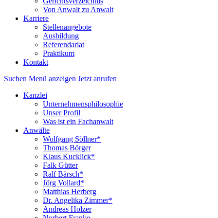
Gerichtsverzeichnis
Von Anwalt zu Anwalt
Karriere
Stellenangebote
Ausbildung
Referendariat
Praktikum
Kontakt
Suchen
Menü anzeigen
Jetzt anrufen
Kanzlei
Unternehmensphilosophie
Unser Profil
Was ist ein Fachanwalt
Anwälte
Wolfgang Söllner*
Thomas Börger
Klaus Kucklick*
Falk Gütter
Ralf Bärsch*
Jörg Vollard*
Matthias Herberg
Dr. Angelika Zimmer*
Andreas Holzer
Norbert Franke