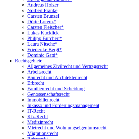
Andreas Holzer
Norbert Franke
Carsten Brunzel
Dörte Lorenz*
Carsten Fleischer*
Lukas Kucklick
Philipp Burchert*
Laura Nitsche*
Friederike Bergt*
Dominic Gatti*
Rechtsgebiete
Allgemeines Zivilrecht und Vertragsrecht
Arbeitsrecht
Baurecht und Architektenrecht
Erbrecht
Familienrecht und Scheidung
Genossenschaftsrecht
Immobilienrecht
Inkasso und Forderungsmanagement
IT-Recht
Kfz-Recht
Medizinrecht
Mietrecht und Wohnungseigentumsrecht
Migrationsrecht
Reiserecht