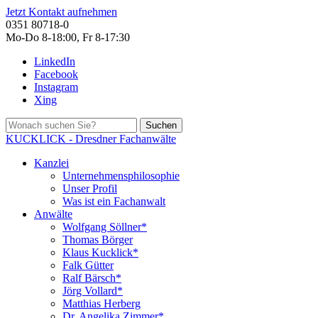
Jetzt Kontakt aufnehmen
0351 80718-0
Mo-Do 8-18:00, Fr 8-17:30
LinkedIn
Facebook
Instagram
Xing
Suchen
KUCKLICK - Dresdner Fachanwälte
Kanzlei
Unternehmensphilosophie
Unser Profil
Was ist ein Fachanwalt
Anwälte
Wolfgang Söllner*
Thomas Börger
Klaus Kucklick*
Falk Gütter
Ralf Bärsch*
Jörg Vollard*
Matthias Herberg
Dr. Angelika Zimmer*