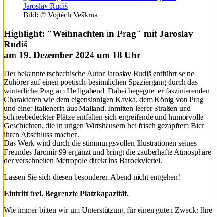
Bild: © Vojtěch Veškrna
Highlight: "Weihnachten in Prag" mit Jaroslav
Rudiš
am 19. Dezember 2024 um 18 Uhr
Der bekannte tschechische Autor Jaroslav Rudiš entführt seine
Zuhörer auf einen poetisch-besinnlichen Spaziergang durch das
winterliche Prag am Heiligabend. Dabei begegnet er faszinierenden
Charakteren wie dem eigensinnigen Kavka, dem König von Prag
und einer Italienerin aus Mailand. Inmitten leerer Straßen und
schneebedeckter Plätze entfalten sich ergreifende und humorvolle
Geschichten, die in urigen Wirtshäusern bei frisch gezapftem Bier
ihren Abschluss machen.
Das Werk wird durch die stimmungsvollen Illustrationen seines
Freundes Jaromír 99 ergänzt und bringt die zauberhafte Atmosphäre
der verschneiten Metropole direkt ins Barockviertel.
Lassen Sie sich diesen besonderen Abend nicht entgehen!
Eintritt frei. Begrenzte Platzkapazität.
Wie immer bitten wir um Unterstützung für einen guten Zweck: Ihre