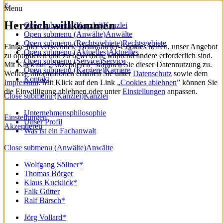
×
Menu
Herzlich willkommen
Open submenu (Kanzlei)
Kanzlei
Open submenu (Anwälte)
Anwälte
Open submenu (Rechtsgebiete)
Rechtsgebiete
Einige hier verwendete Drittanbieter-Cookies helfen, unser Angebot
Open submenu (Aktuelles)
Aktuelles
zu optimieren und zu bewerben, während andere erforderlich sind.
Open submenu (Service)
Service
Mit Klick auf „Akzeptieren” stimmen Sie dieser Datennutzung zu.
Open submenu (Karriere)
Karriere
Weitere Informationen erhalten Sie unter
Datenschutz
sowie dem
Kontakt
Impressum
. Mit Klick auf den Link „
Cookies ablehnen
” können Sie
die Einwilligung ablehnen oder unter
Einstellungen
anpassen.
Close submenu (Kanzlei)
Kanzlei
Unternehmensphilosophie
Einstellungen
Unser Profil
Akzeptieren
Was ist ein Fachanwalt
Close submenu (Anwälte)
Anwälte
Wolfgang Söllner*
Thomas Börger
Klaus Kucklick*
Falk Gütter
Ralf Bärsch*
Jörg Vollard*