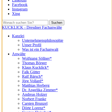
LinkedIn
Facebook
Instagram
Xing
Suchen
KUCKLICK - Dresdner Fachanwälte
Kanzlei
Unternehmensphilosophie
Unser Profil
Was ist ein Fachanwalt
Anwälte
Wolfgang Söllner*
Thomas Börger
Klaus Kucklick*
Falk Gütter
Ralf Bärsch*
Jörg Vollard*
Matthias Herberg
Dr. Angelika Zimmer*
Andreas Holzer
Norbert Franke
Carsten Brunzel
Dörte Lorenz*