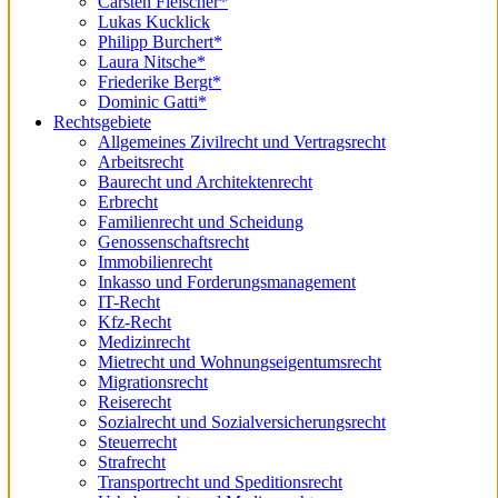
Carsten Fleischer*
Lukas Kucklick
Philipp Burchert*
Laura Nitsche*
Friederike Bergt*
Dominic Gatti*
Rechtsgebiete
Allgemeines Zivilrecht und Vertragsrecht
Arbeitsrecht
Baurecht und Architektenrecht
Erbrecht
Familienrecht und Scheidung
Genossenschaftsrecht
Immobilienrecht
Inkasso und Forderungsmanagement
IT-Recht
Kfz-Recht
Medizinrecht
Mietrecht und Wohnungseigentumsrecht
Migrationsrecht
Reiserecht
Sozialrecht und Sozialversicherungsrecht
Steuerrecht
Strafrecht
Transportrecht und Speditionsrecht