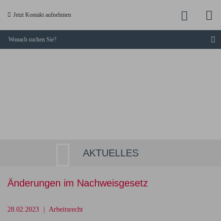
M
Jetzt
Jetzt Kontakt aufnehmen
a
anruf
S
KUCKLICK
-
Dresdner
Fachanwälte
AKTUELLES
Änderungen im Nachweisgesetz
28.02.2023
Arbeitsrecht