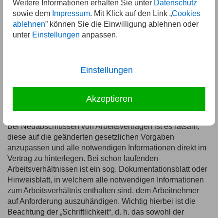
Weitere Informationen erhalten Sie unter
Datenschutz
Hinweis auf Anspruch auf vom Arbeitgeber
sowie dem
Impressum
. Mit Klick auf den Link „
Cookies
bereitgestellte Fortbildung,
ablehnen
” können Sie die Einwilligung ablehnen oder
unter
Einstellungen
anpassen.
Wenn der Arbeitgeber dem Arbeitnehmer eine
betriebliche Altersversorgung über einen
Versorgungsträger zusagt, der Name und die
Einstellungen
Anschrift dieses Versorgungsträgers; die
Nachweispflicht entfällt, wenn der Versorgungsträger
Akzeptieren
zu dieser Information verpflichtet ist.
Bei Neuabschlüssen von Arbeitsverträgen ist es ratsam,
diese auf die geänderten gesetzlichen Vorgaben
anzupassen und alle notwendigen Informationen direkt im
Vertrag zu hinterlegen. Bei schon laufenden
Arbeitsverhältnissen ist ein sog. Dokumentationsblatt oder
Hinweisblatt, in welchem alle notwendigen Informationen
zum Arbeitsverhältnis enthalten sind, dem Arbeitnehmer
auf Anforderung auszuhändigen. Wichtig hierbei ist die
Beachtung der „Schriftlichkeit“, d. h. das sowohl der