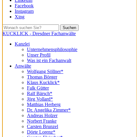
LinkedIn
Facebook
Instagram
Xing
Suchen
KUCKLICK - Dresdner Fachanwälte
Kanzlei
Unternehmensphilosophie
Unser Profil
Was ist ein Fachanwalt
Anwälte
Wolfgang Söllner*
Thomas Börger
Klaus Kucklick*
Falk Gütter
Ralf Bärsch*
Jörg Vollard*
Matthias Herberg
Dr. Angelika Zimmer*
Andreas Holzer
Norbert Franke
Carsten Brunzel
Dörte Lorenz*