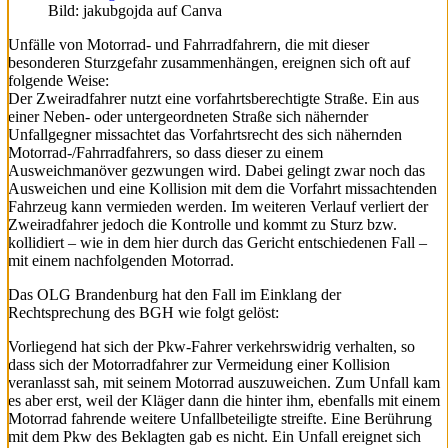
Bild: jakubgojda auf Canva
Unfälle von Motorrad- und Fahrradfahrern, die mit dieser
besonderen Sturzgefahr zusammenhängen, ereignen sich oft auf
folgende Weise:
Der Zweiradfahrer nutzt eine vorfahrtsberechtigte Straße. Ein aus
einer Neben- oder untergeordneten Straße sich nähernder
Unfallgegner missachtet das Vorfahrtsrecht des sich nähernden
Motorrad-/Fahrradfahrers, so dass dieser zu einem
Ausweichmanöver gezwungen wird. Dabei gelingt zwar noch das
Ausweichen und eine Kollision mit dem die Vorfahrt missachtenden
Fahrzeug kann vermieden werden. Im weiteren Verlauf verliert der
Zweiradfahrer jedoch die Kontrolle und kommt zu Sturz bzw.
kollidiert – wie in dem hier durch das Gericht entschiedenen Fall –
mit einem nachfolgenden Motorrad.
Das OLG Brandenburg hat den Fall im Einklang der
Rechtsprechung des BGH wie folgt gelöst:
Vorliegend hat sich der Pkw-Fahrer verkehrswidrig verhalten, so
dass sich der Motorradfahrer zur Vermeidung einer Kollision
veranlasst sah, mit seinem Motorrad auszuweichen. Zum Unfall kam
es aber erst, weil der Kläger dann die hinter ihm, ebenfalls mit einem
Motorrad fahrende weitere Unfallbeteiligte streifte. Eine Berührung
mit dem Pkw des Beklagten gab es nicht. Ein Unfall ereignet sich