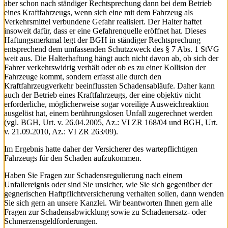
aber schon nach ständiger Rechtsprechung dann bei dem Betrieb
eines Kraftfahrzeugs, wenn sich eine mit dem Fahrzeug als
Verkehrsmittel verbundene Gefahr realisiert. Der Halter haftet
insoweit dafür, dass er eine Gefahrenquelle eröffnet hat. Dieses
Haftungsmerkmal legt der BGH in ständiger Rechtsprechung
entsprechend dem umfassenden Schutzzweck des § 7 Abs. 1 StVG
weit aus. Die Halterhaftung hängt auch nicht davon ab, ob sich der
Fahrer verkehrswidrig verhält oder ob es zu einer Kollision der
Fahrzeuge kommt, sondern erfasst alle durch den
Kraftfahrzeugverkehr beeinflussten Schadensabläufe. Daher kann
auch der Betrieb eines Kraftfahrzeugs, der eine objektiv nicht
erforderliche, möglicherweise sogar voreilige Ausweichreaktion
ausgelöst hat, einem berührungslosen Unfall zugerechnet werden
(vgl. BGH, Urt. v. 26.04.2005, Az.: VI ZR 168/04 und BGH, Urt.
v. 21.09.2010, Az.: VI ZR 263/09).
Im Ergebnis hatte daher der Versicherer des wartepflichtigen
Fahrzeugs für den Schaden aufzukommen.
Haben Sie Fragen zur Schadensregulierung nach einem
Unfallereignis oder sind Sie unsicher, wie Sie sich gegenüber der
gegnerischen Haftpflichtversicherung verhalten sollen, dann wenden
Sie sich gern an unsere Kanzlei. Wir beantworten Ihnen gern alle
Fragen zur Schadensabwicklung sowie zu Schadenersatz- oder
Schmerzensgeldforderungen.