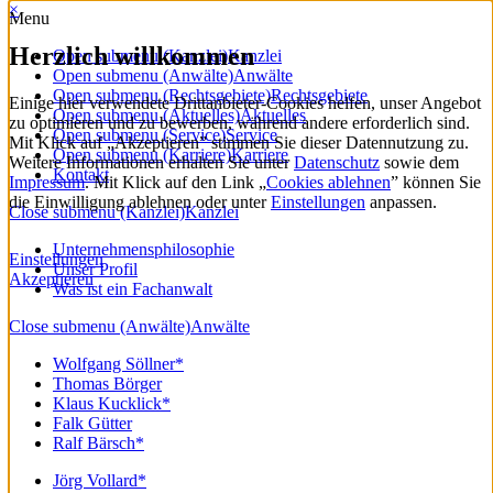
×
Menu
Herzlich willkommen
Open submenu (Kanzlei)
Kanzlei
Open submenu (Anwälte)
Anwälte
Open submenu (Rechtsgebiete)
Rechtsgebiete
Einige hier verwendete Drittanbieter-Cookies helfen, unser Angebot
Open submenu (Aktuelles)
Aktuelles
zu optimieren und zu bewerben, während andere erforderlich sind.
Open submenu (Service)
Service
Mit Klick auf „Akzeptieren” stimmen Sie dieser Datennutzung zu.
Open submenu (Karriere)
Karriere
Weitere Informationen erhalten Sie unter
Datenschutz
sowie dem
Kontakt
Impressum
. Mit Klick auf den Link „
Cookies ablehnen
” können Sie
die Einwilligung ablehnen oder unter
Einstellungen
anpassen.
Close submenu (Kanzlei)
Kanzlei
Unternehmensphilosophie
Einstellungen
Unser Profil
Akzeptieren
Was ist ein Fachanwalt
Close submenu (Anwälte)
Anwälte
Wolfgang Söllner*
Thomas Börger
Klaus Kucklick*
Falk Gütter
Ralf Bärsch*
Jörg Vollard*