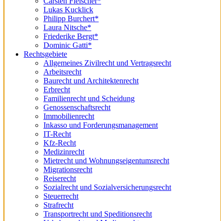
Carsten Fleischer*
Lukas Kucklick
Philipp Burchert*
Laura Nitsche*
Friederike Bergt*
Dominic Gatti*
Rechtsgebiete
Allgemeines Zivilrecht und Vertragsrecht
Arbeitsrecht
Baurecht und Architektenrecht
Erbrecht
Familienrecht und Scheidung
Genossenschaftsrecht
Immobilienrecht
Inkasso und Forderungsmanagement
IT-Recht
Kfz-Recht
Medizinrecht
Mietrecht und Wohnungseigentumsrecht
Migrationsrecht
Reiserecht
Sozialrecht und Sozialversicherungsrecht
Steuerrecht
Strafrecht
Transportrecht und Speditionsrecht