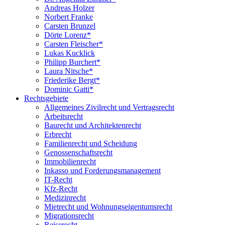
Andreas Holzer
Norbert Franke
Carsten Brunzel
Dörte Lorenz*
Carsten Fleischer*
Lukas Kucklick
Philipp Burchert*
Laura Nitsche*
Friederike Bergt*
Dominic Gatti*
Rechtsgebiete
Allgemeines Zivilrecht und Vertragsrecht
Arbeitsrecht
Baurecht und Architektenrecht
Erbrecht
Familienrecht und Scheidung
Genossenschaftsrecht
Immobilienrecht
Inkasso und Forderungsmanagement
IT-Recht
Kfz-Recht
Medizinrecht
Mietrecht und Wohnungseigentumsrecht
Migrationsrecht
Reiserecht