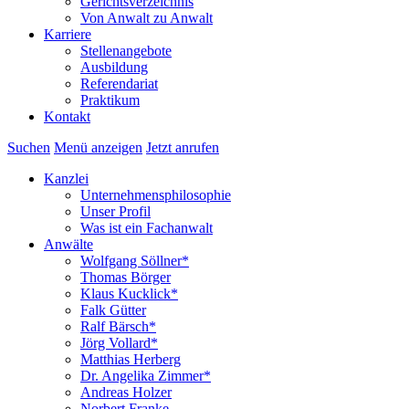
Gerichtsverzeichnis
Von Anwalt zu Anwalt
Karriere
Stellenangebote
Ausbildung
Referendariat
Praktikum
Kontakt
Suchen
Menü anzeigen
Jetzt anrufen
Kanzlei
Unternehmensphilosophie
Unser Profil
Was ist ein Fachanwalt
Anwälte
Wolfgang Söllner*
Thomas Börger
Klaus Kucklick*
Falk Gütter
Ralf Bärsch*
Jörg Vollard*
Matthias Herberg
Dr. Angelika Zimmer*
Andreas Holzer
Norbert Franke