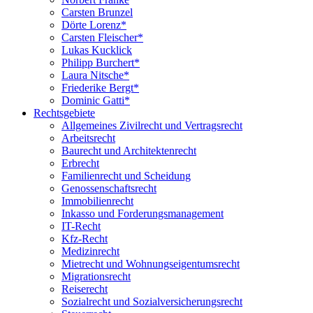
Carsten Brunzel
Dörte Lorenz*
Carsten Fleischer*
Lukas Kucklick
Philipp Burchert*
Laura Nitsche*
Friederike Bergt*
Dominic Gatti*
Rechtsgebiete
Allgemeines Zivilrecht und Vertragsrecht
Arbeitsrecht
Baurecht und Architektenrecht
Erbrecht
Familienrecht und Scheidung
Genossenschaftsrecht
Immobilienrecht
Inkasso und Forderungsmanagement
IT-Recht
Kfz-Recht
Medizinrecht
Mietrecht und Wohnungseigentumsrecht
Migrationsrecht
Reiserecht
Sozialrecht und Sozialversicherungsrecht