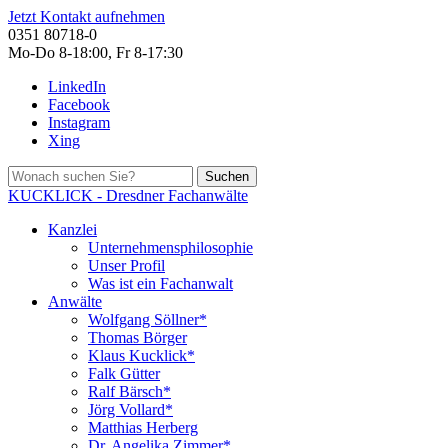
Jetzt Kontakt aufnehmen
0351 80718-0
Mo-Do 8-18:00, Fr 8-17:30
LinkedIn
Facebook
Instagram
Xing
Suchen
KUCKLICK - Dresdner Fachanwälte
Kanzlei
Unternehmensphilosophie
Unser Profil
Was ist ein Fachanwalt
Anwälte
Wolfgang Söllner*
Thomas Börger
Klaus Kucklick*
Falk Gütter
Ralf Bärsch*
Jörg Vollard*
Matthias Herberg
Dr. Angelika Zimmer*