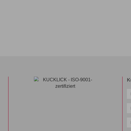
K
N
*
T
*
E
Ma