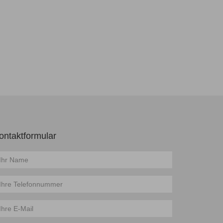
ontaktformular
ame
elefon
-
il