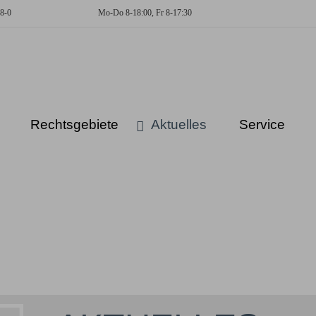
8-0
Mo-Do 8-18:00, Fr 8-17:30
KUCKLICK
-
Dresdner
Fachanwälte
Rechtsgebiete
Aktuelles
Service