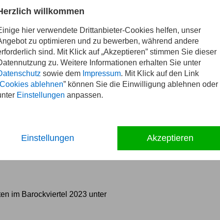
sdner-fachanwaelte.de
Herzlich willkommen
Einige hier verwendete Drittanbieter-Cookies helfen, unser
Heller, der bekannte Ermittler aus Frank Goldammers
Angebot zu optimieren und zu bewerben, während andere
„Der Weihnachtsmann ist tot – es lebe der
erforderlich sind. Mit Klick auf „Akzeptieren” stimmen Sie dieser
rimis, die in dem 2022 veröffentlichten Band „Stille
Datennutzung zu. Weitere Informationen erhalten Sie unter
enthalten sind. Die Geschichte spielt im weihnachtlichen
Datenschutz
sowie dem
Impressum
. Mit Klick auf den Link
Cookies ablehnen
” können Sie die Einwilligung ablehnen oder
unter
Einstellungen
anpassen.
achtsmann“
Einstellungen
Akzeptieren
en im Barockviertel 2023 unter