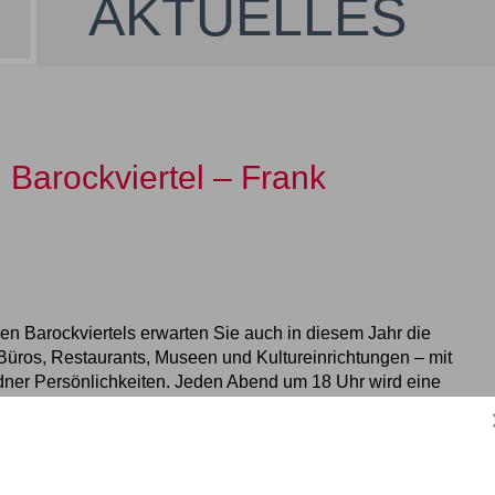
AKTUELLES
 Barockviertel – Frank
n Barockviertels erwarten Sie auch in diesem Jahr die
Büros, Restaurants, Museen und Kultureinrichtungen – mit
ner Persönlichkeiten. Jeden Abend um 18 Uhr wird eine
mit dem
Dresdner Krimiautor Frank Goldammer
in unserer
12.2023: Frank Goldammer zu Gast bei KUCKLICK