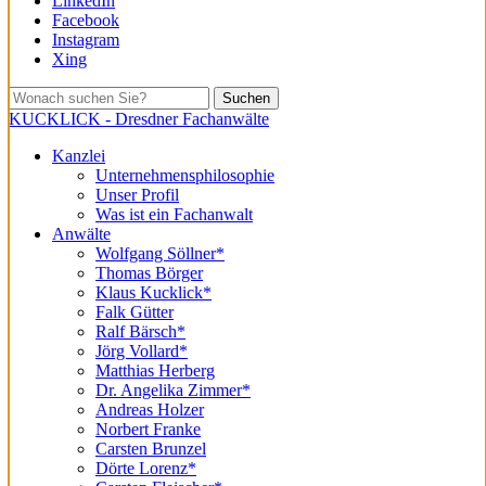
LinkedIn
Facebook
Instagram
Xing
Suchen
KUCKLICK - Dresdner Fachanwälte
Kanzlei
Unternehmensphilosophie
Unser Profil
Was ist ein Fachanwalt
Anwälte
Wolfgang Söllner*
Thomas Börger
Klaus Kucklick*
Falk Gütter
Ralf Bärsch*
Jörg Vollard*
Matthias Herberg
Dr. Angelika Zimmer*
Andreas Holzer
Norbert Franke
Carsten Brunzel
Dörte Lorenz*