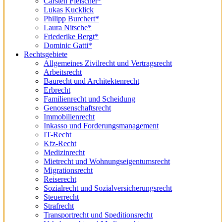
Carsten Fleischer*
Lukas Kucklick
Philipp Burchert*
Laura Nitsche*
Friederike Bergt*
Dominic Gatti*
Rechtsgebiete
Allgemeines Zivilrecht und Vertragsrecht
Arbeitsrecht
Baurecht und Architektenrecht
Erbrecht
Familienrecht und Scheidung
Genossenschaftsrecht
Immobilienrecht
Inkasso und Forderungsmanagement
IT-Recht
Kfz-Recht
Medizinrecht
Mietrecht und Wohnungseigentumsrecht
Migrationsrecht
Reiserecht
Sozialrecht und Sozialversicherungsrecht
Steuerrecht
Strafrecht
Transportrecht und Speditionsrecht