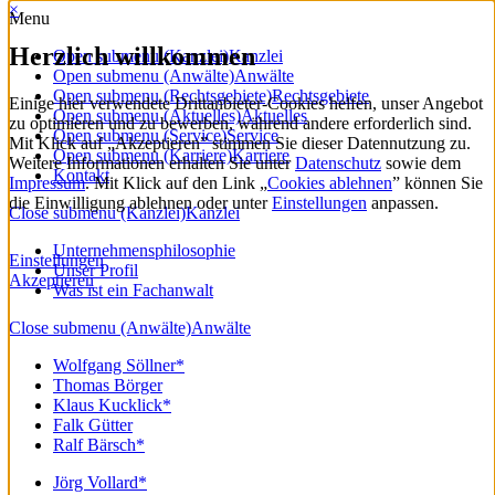
×
Menu
Herzlich willkommen
Open submenu (Kanzlei)
Kanzlei
Open submenu (Anwälte)
Anwälte
Open submenu (Rechtsgebiete)
Rechtsgebiete
Einige hier verwendete Drittanbieter-Cookies helfen, unser Angebot
Open submenu (Aktuelles)
Aktuelles
zu optimieren und zu bewerben, während andere erforderlich sind.
Open submenu (Service)
Service
Mit Klick auf „Akzeptieren” stimmen Sie dieser Datennutzung zu.
Open submenu (Karriere)
Karriere
Weitere Informationen erhalten Sie unter
Datenschutz
sowie dem
Kontakt
Impressum
. Mit Klick auf den Link „
Cookies ablehnen
” können Sie
die Einwilligung ablehnen oder unter
Einstellungen
anpassen.
Close submenu (Kanzlei)
Kanzlei
Unternehmensphilosophie
Einstellungen
Unser Profil
Akzeptieren
Was ist ein Fachanwalt
Close submenu (Anwälte)
Anwälte
Wolfgang Söllner*
Thomas Börger
Klaus Kucklick*
Falk Gütter
Ralf Bärsch*
Jörg Vollard*