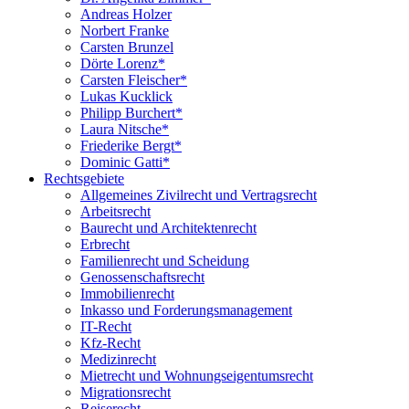
Andreas Holzer
Norbert Franke
Carsten Brunzel
Dörte Lorenz*
Carsten Fleischer*
Lukas Kucklick
Philipp Burchert*
Laura Nitsche*
Friederike Bergt*
Dominic Gatti*
Rechtsgebiete
Allgemeines Zivilrecht und Vertragsrecht
Arbeitsrecht
Baurecht und Architektenrecht
Erbrecht
Familienrecht und Scheidung
Genossenschaftsrecht
Immobilienrecht
Inkasso und Forderungsmanagement
IT-Recht
Kfz-Recht
Medizinrecht
Mietrecht und Wohnungseigentumsrecht
Migrationsrecht
Reiserecht