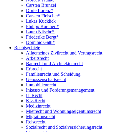
Carsten Brunzel
Dörte Lorenz*
Carsten Fleischer*
Lukas Kucklick
Philipp Burchert*
Laura Nitsche*
Friederike Bergt*
Dominic Gatti*
Rechtsgebiete
Allgemeines Zivilrecht und Vertragsrecht
Arbeitsrecht
Baurecht und Architektenrecht
Erbrecht
Familienrecht und Scheidung
Genossenschaftsrecht
Immobilienrecht
Inkasso und Forderungsmanagement
IT-Recht
Kfz-Recht
Medizinrecht
Mietrecht und Wohnungseigentumsrecht
Migrationsrecht
Reiserecht
Sozialrecht und Sozialversicherungsrecht