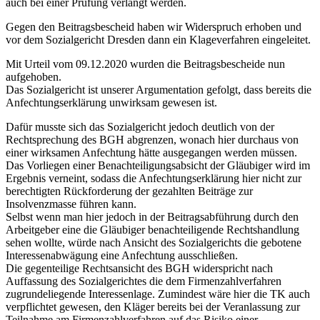
auch bei einer Prüfung verlangt werden.
Gegen den Beitragsbescheid haben wir Widerspruch erhoben und
vor dem Sozialgericht Dresden dann ein Klageverfahren eingeleitet.
Mit Urteil vom 09.12.2020 wurden die Beitragsbescheide nun
aufgehoben.
Das Sozialgericht ist unserer Argumentation gefolgt, dass bereits die
Anfechtungserklärung unwirksam gewesen ist.
Dafür musste sich das Sozialgericht jedoch deutlich von der
Rechtsprechung des BGH abgrenzen, wonach hier durchaus von
einer wirksamen Anfechtung hätte ausgegangen werden müssen.
Das Vorliegen einer Benachteiligungsabsicht der Gläubiger wird im
Ergebnis verneint, sodass die Anfechtungserklärung hier nicht zur
berechtigten Rückforderung der gezahlten Beiträge zur
Insolvenzmasse führen kann.
Selbst wenn man hier jedoch in der Beitragsabführung durch den
Arbeitgeber eine die Gläubiger benachteiligende Rechtshandlung
sehen wollte, würde nach Ansicht des Sozialgerichts die gebotene
Interessenabwägung eine Anfechtung ausschließen.
Die gegenteilige Rechtsansicht des BGH widerspricht nach
Auffassung des Sozialgerichtes die dem Firmenzahlverfahren
zugrundeliegende Interessenlage. Zumindest wäre hier die TK auch
verpflichtet gewesen, den Kläger bereits bei der Veranlassung zur
Teilnahme am Firmenzahlverfahren auf das Risiko einer