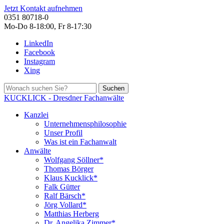
Jetzt Kontakt aufnehmen
0351 80718-0
Mo-Do 8-18:00, Fr 8-17:30
LinkedIn
Facebook
Instagram
Xing
Suchen
KUCKLICK - Dresdner Fachanwälte
Kanzlei
Unternehmensphilosophie
Unser Profil
Was ist ein Fachanwalt
Anwälte
Wolfgang Söllner*
Thomas Börger
Klaus Kucklick*
Falk Gütter
Ralf Bärsch*
Jörg Vollard*
Matthias Herberg
Dr. Angelika Zimmer*