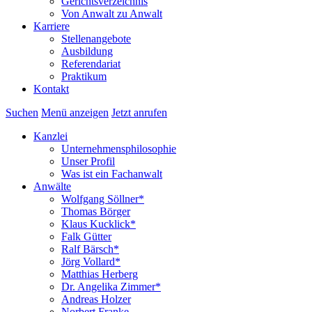
Gerichtsverzeichnis
Von Anwalt zu Anwalt
Karriere
Stellenangebote
Ausbildung
Referendariat
Praktikum
Kontakt
Suchen
Menü anzeigen
Jetzt anrufen
Kanzlei
Unternehmensphilosophie
Unser Profil
Was ist ein Fachanwalt
Anwälte
Wolfgang Söllner*
Thomas Börger
Klaus Kucklick*
Falk Gütter
Ralf Bärsch*
Jörg Vollard*
Matthias Herberg
Dr. Angelika Zimmer*
Andreas Holzer
Norbert Franke