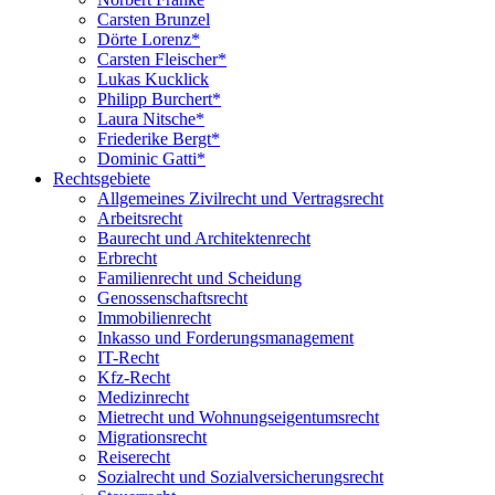
Carsten Brunzel
Dörte Lorenz*
Carsten Fleischer*
Lukas Kucklick
Philipp Burchert*
Laura Nitsche*
Friederike Bergt*
Dominic Gatti*
Rechtsgebiete
Allgemeines Zivilrecht und Vertragsrecht
Arbeitsrecht
Baurecht und Architektenrecht
Erbrecht
Familienrecht und Scheidung
Genossenschaftsrecht
Immobilienrecht
Inkasso und Forderungsmanagement
IT-Recht
Kfz-Recht
Medizinrecht
Mietrecht und Wohnungseigentumsrecht
Migrationsrecht
Reiserecht
Sozialrecht und Sozialversicherungsrecht