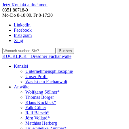
Jetzt Kontakt aufnehmen
0351 80718-0
Mo-Do 8-18:00, Fr 8-17:30
LinkedIn
Facebook
Instagram
Xing
Suchen
KUCKLICK - Dresdner Fachanwälte
Kanzlei
Unternehmensphilosophie
Unser Profil
Was ist ein Fachanwalt
Anwälte
Wolfgang Söllner*
Thomas Börger
Klaus Kucklick*
Falk Gütter
Ralf Bärsch*
Jörg Vollard*
Matthias Herberg
Dr. Angelika Zimmer*