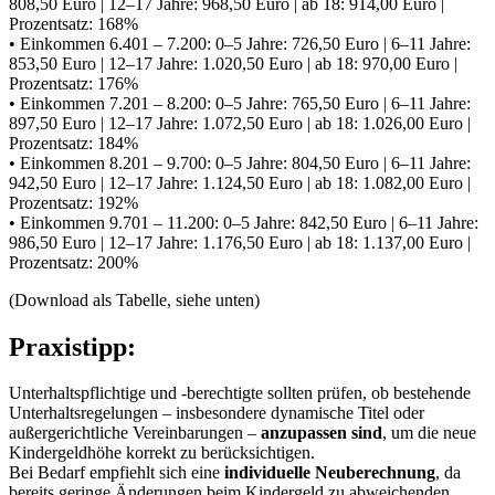
808,50 Euro | 12–17 Jahre: 968,50 Euro | ab 18: 914,00 Euro |
Prozentsatz: 168%
• Einkommen 6.401 – 7.200: 0–5 Jahre: 726,50 Euro | 6–11 Jahre:
853,50 Euro | 12–17 Jahre: 1.020,50 Euro | ab 18: 970,00 Euro |
Prozentsatz: 176%
• Einkommen 7.201 – 8.200: 0–5 Jahre: 765,50 Euro | 6–11 Jahre:
897,50 Euro | 12–17 Jahre: 1.072,50 Euro | ab 18: 1.026,00 Euro |
Prozentsatz: 184%
• Einkommen 8.201 – 9.700: 0–5 Jahre: 804,50 Euro | 6–11 Jahre:
942,50 Euro | 12–17 Jahre: 1.124,50 Euro | ab 18: 1.082,00 Euro |
Prozentsatz: 192%
• Einkommen 9.701 – 11.200: 0–5 Jahre: 842,50 Euro | 6–11 Jahre:
986,50 Euro | 12–17 Jahre: 1.176,50 Euro | ab 18: 1.137,00 Euro |
Prozentsatz: 200%
(Download als Tabelle, siehe unten)
Praxistipp:
Unterhaltspflichtige und -berechtigte sollten prüfen, ob bestehende
Unterhaltsregelungen – insbesondere dynamische Titel oder
außergerichtliche Vereinbarungen –
anzupassen sind
, um die neue
Kindergeldhöhe korrekt zu berücksichtigen.
Bei Bedarf empfiehlt sich eine
individuelle Neuberechnung
, da
bereits geringe Änderungen beim Kindergeld zu abweichenden