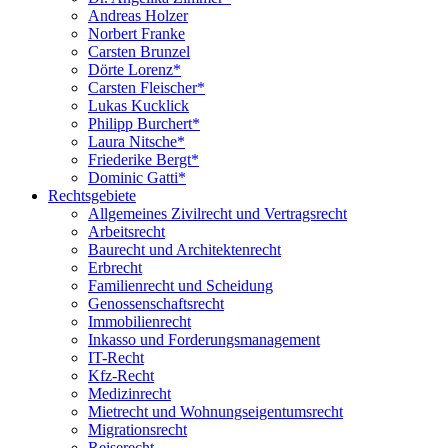
Andreas Holzer
Norbert Franke
Carsten Brunzel
Dörte Lorenz*
Carsten Fleischer*
Lukas Kucklick
Philipp Burchert*
Laura Nitsche*
Friederike Bergt*
Dominic Gatti*
Rechtsgebiete
Allgemeines Zivilrecht und Vertragsrecht
Arbeitsrecht
Baurecht und Architektenrecht
Erbrecht
Familienrecht und Scheidung
Genossenschaftsrecht
Immobilienrecht
Inkasso und Forderungsmanagement
IT-Recht
Kfz-Recht
Medizinrecht
Mietrecht und Wohnungseigentumsrecht
Migrationsrecht
Reiserecht