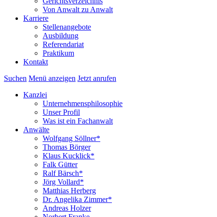
Gerichtsverzeichnis
Von Anwalt zu Anwalt
Karriere
Stellenangebote
Ausbildung
Referendariat
Praktikum
Kontakt
Suchen
Menü anzeigen
Jetzt anrufen
Kanzlei
Unternehmensphilosophie
Unser Profil
Was ist ein Fachanwalt
Anwälte
Wolfgang Söllner*
Thomas Börger
Klaus Kucklick*
Falk Gütter
Ralf Bärsch*
Jörg Vollard*
Matthias Herberg
Dr. Angelika Zimmer*
Andreas Holzer
Norbert Franke