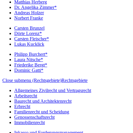
Matthias Herberg
Dr. Angelika Zimmer*
Andreas Holzer
Norbert Franke
Carsten Brunzel
Dörte Lorenz*
Carsten Fleischer*
Lukas Kucklick
Philipp Burchert*
Laura Nitsche*
Friederike Bergt*
Dominic Gatti*
Close submenu (Rechtsgebiete)
Rechtsgebiete
Allgemeines Zivilrecht und Vertragsrecht
Arbeitsrecht
Baurecht und Architektenrecht
Erbrecht
Familienrecht und Scheidung
Genossenschaftsrecht
Immobilienrecht
Inkasso und Forderungsmanagement