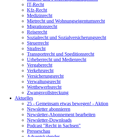
IT-Recht
Kfz-Recht
Medizinrecht
Mietrecht und Wohnungseigentumsrecht
Migrationsrecht
Reiserecht
Sozialrecht und Sozialversicherungsrecht
Steuerrecht
Strafrecht
Transportrecht und Speditionsrecht
Urheberrecht und Medienrecht
Vergaberecht
Verkehrsrecht
Versicherungsrecht
Verwaltungsrecht
Wettbewerbsrecht
Zwangsvollstreckung
Aktuelles
25 - Gemeinsam etwas bewegen! - Aktion
Newsletter abonnieren
Newsletter-Abonnement bearbeiten
Newsletter-Downloads
Podcast "Recht in Sachsen"
Presseschau
Adventskalender