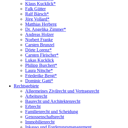
Klaus Kucklick*
Falk Gütter
Ralf Bärsch*
Jörg Vollard*
Matthias Herberg
Dr. Angelika Zimmer*
Andreas Holzer
Norbert Franke
Carsten Brunzel
Dörte Lorenz*
Carsten Fleischer*
Lukas Kucklick
Philipp Burchert*
Laura Nitsche*
Friederike Bergt*
Dominic Gatti*
Rechtsgebiete
Allgemeines Zivilrecht und Vertragsrecht
Arbeitsrecht
Baurecht und Architektenrecht
Erbrecht
Familienrecht und Scheidung
Genossenschaftsrecht
Immobilienrecht
Inkasso und Forderungsmanagement