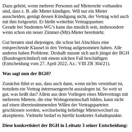
Dazu gehört, wenn mehrere Personen auf Mieterseite vorhanden
sind, dass z. B. alle Mieter kündigen. Will nur ein Mieter
ausscheiden, genügt dessen Kündigung nicht, der Vertrag wird auch
mit ihm fortgesetzt. Er bleibt weiterhin Vertragspartner.
Gerade bei Studenten-WG’s kann das misslich sein, insbesondere
wenn schon ein neuer Zimmer-(Mit)-Mieter bereitsteht.
Gut beraten sind diejenigen, die schon bei Abschluss eine
entsprechende Klausel in den Vertrag aufgenommen haben. Alle
anderen haben Probleme. Deshalb musste sich auch jüngst der BGH
(Bundesgerichtshof) mit einem solchen Fall beschäftigen
(Entscheidung vom 27. April 2022, Az.: VIII ZR 304/21).
Was sagt nun der BGH?
Zunächst führt er aus, dass auch dann, wenn nichts vereinbart ist,
trotzdem ein Vertrag interessengerecht auszulegen ist. So weit so
gut, was heißt das? Allein aus dem Vorliegen eines Mietvertrags mit
mehreren Mietern, die eine Wohngemeinschaft bilden, kann nicht
auf einen übereinstimmenden Willen der Vertragsparteien
geschlossen werden, wechselseitig beliebige Mieterwechsel zu
akzeptieren. Vielmehr bedarf es hierfür konkreter Anhaltspunkte.
Diese konkretisiert der BGH in Leitsatz 3 seiner Entscheidung: