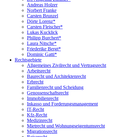
Andreas Holzer
Norbert Franke
Carsten Brunzel
Dörte Lorenz*
Carsten Fleischer*
Lukas Kucklick
Philipp Burchert*
Laura Nitsche*
Friederike Bergt*
Dominic Gatti*
Rechtsgebiete
Allgemeines Zivilrecht und Vertragsrecht
Arbeitsrecht
Baurecht und Architektenrecht
Erbrecht
Familienrecht und Scheidung
Genossenschaftsrecht
Immobilienrecht
Inkasso und Forderungsmanagement
IT-Recht
Kfz-Recht
Medizinrecht
Mietrecht und Wohnungseigentumsrecht
Migrationsrecht
Reiserecht