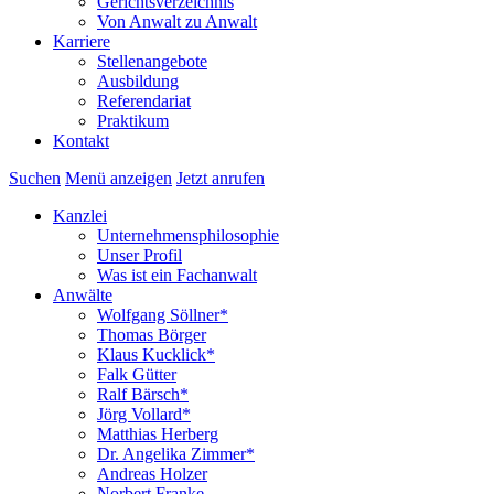
Gerichtsverzeichnis
Von Anwalt zu Anwalt
Karriere
Stellenangebote
Ausbildung
Referendariat
Praktikum
Kontakt
Suchen
Menü anzeigen
Jetzt anrufen
Kanzlei
Unternehmensphilosophie
Unser Profil
Was ist ein Fachanwalt
Anwälte
Wolfgang Söllner*
Thomas Börger
Klaus Kucklick*
Falk Gütter
Ralf Bärsch*
Jörg Vollard*
Matthias Herberg
Dr. Angelika Zimmer*
Andreas Holzer
Norbert Franke