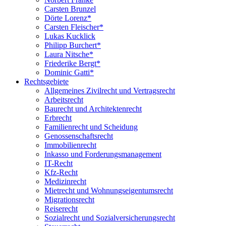
Carsten Brunzel
Dörte Lorenz*
Carsten Fleischer*
Lukas Kucklick
Philipp Burchert*
Laura Nitsche*
Friederike Bergt*
Dominic Gatti*
Rechtsgebiete
Allgemeines Zivilrecht und Vertragsrecht
Arbeitsrecht
Baurecht und Architektenrecht
Erbrecht
Familienrecht und Scheidung
Genossenschaftsrecht
Immobilienrecht
Inkasso und Forderungsmanagement
IT-Recht
Kfz-Recht
Medizinrecht
Mietrecht und Wohnungseigentumsrecht
Migrationsrecht
Reiserecht
Sozialrecht und Sozialversicherungsrecht