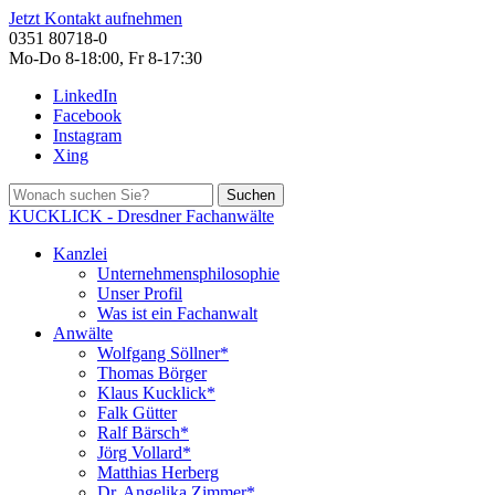
Jetzt Kontakt aufnehmen
0351 80718-0
Mo-Do 8-18:00, Fr 8-17:30
LinkedIn
Facebook
Instagram
Xing
Suchen
KUCKLICK - Dresdner Fachanwälte
Kanzlei
Unternehmensphilosophie
Unser Profil
Was ist ein Fachanwalt
Anwälte
Wolfgang Söllner*
Thomas Börger
Klaus Kucklick*
Falk Gütter
Ralf Bärsch*
Jörg Vollard*
Matthias Herberg
Dr. Angelika Zimmer*