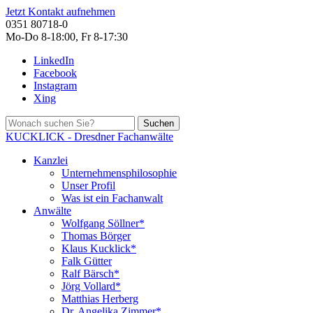
Jetzt Kontakt aufnehmen
0351 80718-0
Mo-Do 8-18:00, Fr 8-17:30
LinkedIn
Facebook
Instagram
Xing
Suchen
KUCKLICK - Dresdner Fachanwälte
Kanzlei
Unternehmensphilosophie
Unser Profil
Was ist ein Fachanwalt
Anwälte
Wolfgang Söllner*
Thomas Börger
Klaus Kucklick*
Falk Gütter
Ralf Bärsch*
Jörg Vollard*
Matthias Herberg
Dr. Angelika Zimmer*