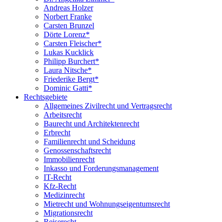
Andreas Holzer
Norbert Franke
Carsten Brunzel
Dörte Lorenz*
Carsten Fleischer*
Lukas Kucklick
Philipp Burchert*
Laura Nitsche*
Friederike Bergt*
Dominic Gatti*
Rechtsgebiete
Allgemeines Zivilrecht und Vertragsrecht
Arbeitsrecht
Baurecht und Architektenrecht
Erbrecht
Familienrecht und Scheidung
Genossenschaftsrecht
Immobilienrecht
Inkasso und Forderungsmanagement
IT-Recht
Kfz-Recht
Medizinrecht
Mietrecht und Wohnungseigentumsrecht
Migrationsrecht
Reiserecht