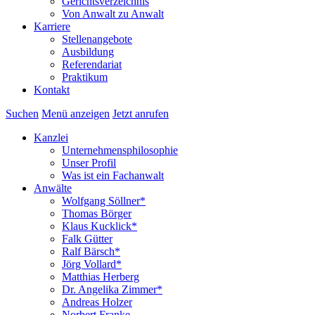
Gerichtsverzeichnis
Von Anwalt zu Anwalt
Karriere
Stellenangebote
Ausbildung
Referendariat
Praktikum
Kontakt
Suchen
Menü anzeigen
Jetzt anrufen
Kanzlei
Unternehmensphilosophie
Unser Profil
Was ist ein Fachanwalt
Anwälte
Wolfgang Söllner*
Thomas Börger
Klaus Kucklick*
Falk Gütter
Ralf Bärsch*
Jörg Vollard*
Matthias Herberg
Dr. Angelika Zimmer*
Andreas Holzer
Norbert Franke