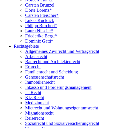
Carsten Brunzel
Dörte Lorenz*
Carsten Fleischer*
Lukas Kucklick
Philipp Burchert*
Laura Nitsche*
Friederike Bergt*
Dominic Gatti*
Rechtsgebiete
Allgemeines Zivilrecht und Vertragsrecht
Arbeitsrecht
Baurecht und Architektenrecht
Erbrecht
Familienrecht und Scheidung
Genossenschaftsrecht
Immobilienrecht
Inkasso und Forderungsmanagement
IT-Recht
Kfz-Recht
Medizinrecht
Mietrecht und Wohnungseigentumsrecht
Migrationsrecht
Reiserecht
Sozialrecht und Sozialversicherungsrecht