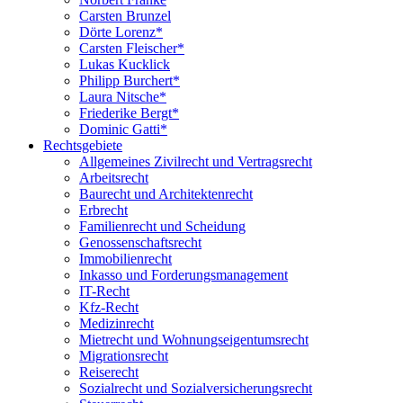
Carsten Brunzel
Dörte Lorenz*
Carsten Fleischer*
Lukas Kucklick
Philipp Burchert*
Laura Nitsche*
Friederike Bergt*
Dominic Gatti*
Rechtsgebiete
Allgemeines Zivilrecht und Vertragsrecht
Arbeitsrecht
Baurecht und Architektenrecht
Erbrecht
Familienrecht und Scheidung
Genossenschaftsrecht
Immobilienrecht
Inkasso und Forderungsmanagement
IT-Recht
Kfz-Recht
Medizinrecht
Mietrecht und Wohnungseigentumsrecht
Migrationsrecht
Reiserecht
Sozialrecht und Sozialversicherungsrecht