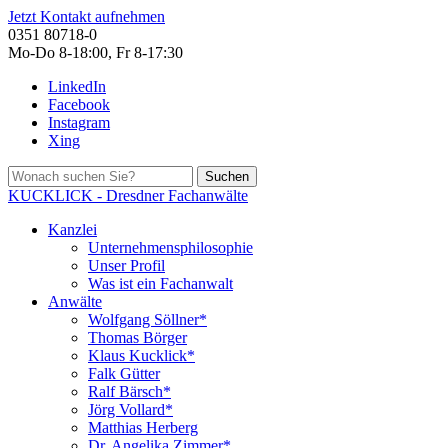
Jetzt Kontakt aufnehmen
0351 80718-0
Mo-Do 8-18:00, Fr 8-17:30
LinkedIn
Facebook
Instagram
Xing
Suchen
KUCKLICK - Dresdner Fachanwälte
Kanzlei
Unternehmensphilosophie
Unser Profil
Was ist ein Fachanwalt
Anwälte
Wolfgang Söllner*
Thomas Börger
Klaus Kucklick*
Falk Gütter
Ralf Bärsch*
Jörg Vollard*
Matthias Herberg
Dr. Angelika Zimmer*