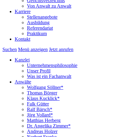
Gerichtsverzeichnis
Von Anwalt zu Anwalt
Karriere
Stellenangebote
Ausbildung
Referendariat
Praktikum
Kontakt
Suchen
Menü anzeigen
Jetzt anrufen
Kanzlei
Unternehmensphilosophie
Unser Profil
Was ist ein Fachanwalt
Anwälte
Wolfgang Söllner*
Thomas Börger
Klaus Kucklick*
Falk Gütter
Ralf Bärsch*
Jörg Vollard*
Matthias Herberg
Dr. Angelika Zimmer*
Andreas Holzer
Norbert Franke