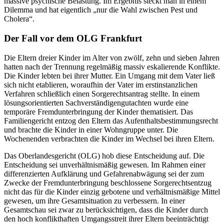
massive psychische Belastung. Im Ergebnis steckt man in einem
Dilemma und hat eigentlich „nur die Wahl zwischen Pest und
Cholera“.
Der Fall vor dem OLG Frankfurt
Die Eltern dreier Kinder im Alter von zwölf, zehn und sieben Jahren
hatten nach der Trennung regelmäßig massiv eskalierende Konflikte.
Die Kinder lebten bei ihrer Mutter. Ein Umgang mit dem Vater ließ
sich nicht etablieren, woraufhin der Vater im erstinstanzlichen
Verfahren schließlich einen Sorgerechtsantrag stellte. In einem
lösungsorientierten Sachverständigengutachten wurde eine
temporäre Fremdunterbringung der Kinder thematisiert. Das
Familiengericht entzog den Eltern das Aufenthaltsbestimmungsrecht
und brachte die Kinder in einer Wohngruppe unter. Die
Wochenenden verbrachten die Kinder im Wechsel bei ihren Eltern.
Das Oberlandesgericht (OLG) hob diese Entscheidung auf. Die
Entscheidung sei unverhältnismäßig gewesen. Im Rahmen einer
differenzierten Aufklärung und Gefahrenabwägung sei der zum
Zwecke der Fremdunterbringung beschlossene Sorgerechtsentzug
nicht das für die Kinder einzig gebotene und verhältnismäßige Mittel
gewesen, um ihre Gesamtsituation zu verbessern. In einer
Gesamtschau sei zwar zu berücksichtigen, dass die Kinder durch
den hoch konflikthaften Umgangsstreit ihrer Eltern beeinträchtigt