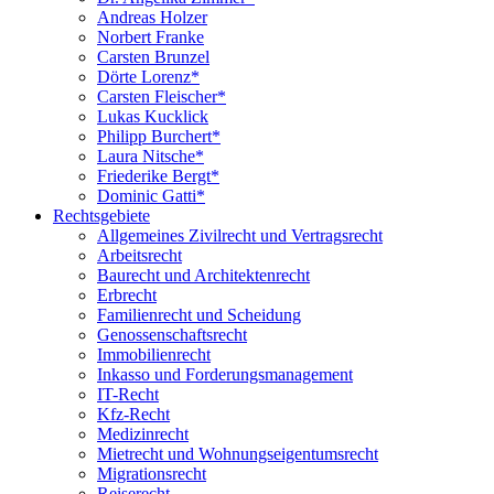
Andreas Holzer
Norbert Franke
Carsten Brunzel
Dörte Lorenz*
Carsten Fleischer*
Lukas Kucklick
Philipp Burchert*
Laura Nitsche*
Friederike Bergt*
Dominic Gatti*
Rechtsgebiete
Allgemeines Zivilrecht und Vertragsrecht
Arbeitsrecht
Baurecht und Architektenrecht
Erbrecht
Familienrecht und Scheidung
Genossenschaftsrecht
Immobilienrecht
Inkasso und Forderungsmanagement
IT-Recht
Kfz-Recht
Medizinrecht
Mietrecht und Wohnungseigentumsrecht
Migrationsrecht
Reiserecht