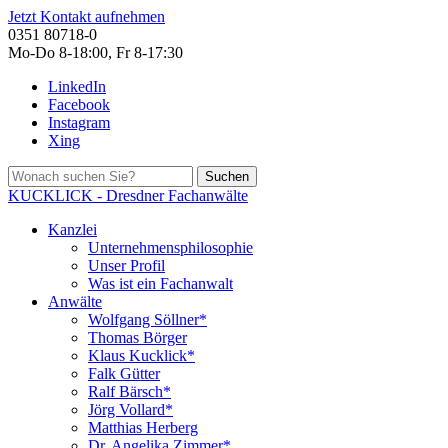
Jetzt Kontakt aufnehmen
0351 80718-0
Mo-Do 8-18:00, Fr 8-17:30
LinkedIn
Facebook
Instagram
Xing
Suchen
KUCKLICK - Dresdner Fachanwälte
Kanzlei
Unternehmensphilosophie
Unser Profil
Was ist ein Fachanwalt
Anwälte
Wolfgang Söllner*
Thomas Börger
Klaus Kucklick*
Falk Gütter
Ralf Bärsch*
Jörg Vollard*
Matthias Herberg
Dr. Angelika Zimmer*