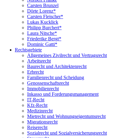
Carsten Brunzel
Dörte Lorenz*
Carsten Fleischer*
Lukas Kucklick
Philipp Burchert*
Laura Nitsche*
Friederike Bergt*
Dominic Gatti*
Rechtsgebiete
Allgemeines Zivilrecht und Vertragsrecht
Arbeitsrecht
Baurecht und Architektenrecht
Erbrecht
Familienrecht und Scheidung
Genossenschaftsrecht
Immobilienrecht
Inkasso und Forderungsmanagement
IT-Recht
Kfz-Recht
Medizinrecht
Mietrecht und Wohnungseigentumsrecht
Migrationsrecht
Reiserecht
Sozialrecht und Sozialversicherungsrecht