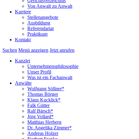
Gerichtsverzeichnis
Von Anwalt zu Anwalt
Karriere
Stellenangebote
Ausbildung
Referendariat
Praktikum
Kontakt
Suchen
Menü anzeigen
Jetzt anrufen
Kanzlei
Unternehmensphilosophie
Unser Profil
Was ist ein Fachanwalt
Anwälte
Wolfgang Söllner*
Thomas Börger
Klaus Kucklick*
Falk Gütter
Ralf Bärsch*
Jörg Vollard*
Matthias Herberg
Dr. Angelika Zimmer*
Andreas Holzer
Norbert Franke