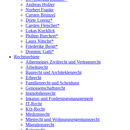
Andreas Holzer
Norbert Franke
Carsten Brunzel
Dörte Lorenz*
Carsten Fleischer*
Lukas Kucklick
Philipp Burchert*
Laura Nitsche*
Friederike Bergt*
Dominic Gatti*
Rechtsgebiete
Allgemeines Zivilrecht und Vertragsrecht
Arbeitsrecht
Baurecht und Architektenrecht
Erbrecht
Familienrecht und Scheidung
Genossenschaftsrecht
Immobilienrecht
Inkasso und Forderungsmanagement
IT-Recht
Kfz-Recht
Medizinrecht
Mietrecht und Wohnungseigentumsrecht
Migrationsrecht
Reiserecht