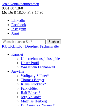
Jetzt Kontakt aufnehmen
0351 80718-0
Mo-Do 8-18:00, Fr 8-17:30
LinkedIn
Facebook
Instagram
Xing
Suchen
KUCKLICK - Dresdner Fachanwälte
Kanzlei
Unternehmensphilosophie
Unser Profil
Was ist ein Fachanwalt
Anwälte
Wolfgang Söllner*
Thomas Börger
Klaus Kucklick*
Falk Gütter
Ralf Bärsch*
Jörg Vollard*
Matthias Herberg
Dr. Angelika Zimmer*