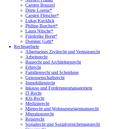
Carsten Brunzel
Dörte Lorenz*
Carsten Fleischer*
Lukas Kucklick
Philipp Burchert*
Laura Nitsche*
Friederike Bergt*
Dominic Gatti*
Rechtsgebiete
Allgemeines Zivilrecht und Vertragsrecht
Arbeitsrecht
Baurecht und Architektenrecht
Erbrecht
Familienrecht und Scheidung
Genossenschaftsrecht
Immobilienrecht
Inkasso und Forderungsmanagement
IT-Recht
Kfz-Recht
Medizinrecht
Mietrecht und Wohnungseigentumsrecht
Migrationsrecht
Reiserecht
Sozialrecht und Sozialversicherungsrecht