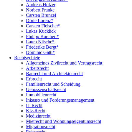
Andreas Holzer
Norbert Franke
Carsten Brunzel
Dörte Lorenz*
Carsten Fleischer*
Lukas Kucklick
Philipp Burchert*
Laura Nitsche*
Friederike Bergt*
Dominic Gatti*
Rechtsgebiete
Allgemeines Zivilrecht und Vertragsrecht
Arbeitsrecht
Baurecht und Architektenrecht
Erbrecht
Familienrecht und Scheidung
Genossenschaftsrecht
Immobilienrecht
Inkasso und Forderungsmanagement
IT-Recht
Kfz-Recht
Medizinrecht
Mietrecht und Wohnungseigentumsrecht
Migrationsrecht
Reiserecht