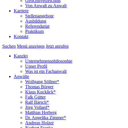
Gerichtsverzeichnis
Von Anwalt zu Anwalt
Karriere
Stellenangebote
Ausbildung
Referendariat
Praktikum
Kontakt
Suchen
Menü anzeigen
Jetzt anrufen
Kanzlei
Unternehmensphilosophie
Unser Profil
Was ist ein Fachanwalt
Anwälte
Wolfgang Söllner*
Thomas Börger
Klaus Kucklick*
Falk Gütter
Ralf Bärsch*
Jörg Vollard*
Matthias Herberg
Dr. Angelika Zimmer*
Andreas Holzer
Norbert Franke