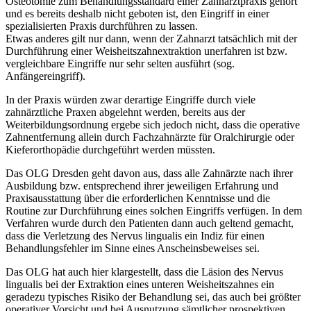
Osteotomie zum Behandlungsstandard einer Zahnarztpraxis gehört
und es bereits deshalb nicht geboten ist, den Eingriff in einer
spezialisierten Praxis durchführen zu lassen.
Etwas anderes gilt nur dann, wenn der Zahnarzt tatsächlich mit der
Durchführung einer Weisheitszahnextraktion unerfahren ist bzw.
vergleichbare Eingriffe nur sehr selten ausführt (sog.
Anfängereingriff).
In der Praxis würden zwar derartige Eingriffe durch viele
zahnärztliche Praxen abgelehnt werden, bereits aus der
Weiterbildungsordnung ergebe sich jedoch nicht, dass die operative
Zahnentfernung allein durch Fachzahnärzte für Oralchirurgie oder
Kieferorthopädie durchgeführt werden müssten.
Das OLG Dresden geht davon aus, dass alle Zahnärzte nach ihrer
Ausbildung bzw. entsprechend ihrer jeweiligen Erfahrung und
Praxisausstattung über die erforderlichen Kenntnisse und die
Routine zur Durchführung eines solchen Eingriffs verfügen. In dem
Verfahren wurde durch den Patienten dann auch geltend gemacht,
dass die Verletzung des Nervus lingualis ein Indiz für einen
Behandlungsfehler im Sinne eines Anscheinsbeweises sei.
Das OLG hat auch hier klargestellt, dass die Läsion des Nervus
lingualis bei der Extraktion eines unteren Weisheitszahnes ein
geradezu typisches Risiko der Behandlung sei, das auch bei größter
operativer Vorsicht und bei Ausnutzung sämtlicher prospektiven