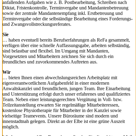
anfallenden Aufgaben wie z. B. Postbearbeitung, Schreiben nach
Diktat, Fristenkontrolle, Terminvergabe und Mandantenbetreuung
sowie der zentrale Mandantenempfang inkl. Erstbetreuung und
Terminvergabe oder die selbständige Bearbeitung eines Forderungs-
und Zwangsvollstreckungsreferates.
Sie
… haben eventuell bereits Berufserfahrungen als ReFa gesammelt,
verfügen über eine schnelle Auffassungsgabe, arbeiten selbständig,
sind belastbar und flexibel. Im Umgang mit Mandanten,
Vorgesetzten und Mitarbeitern zeichnen Sie sich durch ein
freundliches und zuvorkommendes Auftreten aus.
Wir
… bieten Ihnen einen abwechslungsreichen Arbeitsplatz mit
eigenverantwortlichem Aufgabenfeld in einer modernen
Anwaltskanzlei und freundlichem, jungen Team. Ihre Einarbeitung
und Unterstützung erfolgt durch unser erfahrenes und qualifiziertes
Team. Neben einer leistungsgerechten Vergütung in Voll- bzw.
Teilzeitanstellung erwarten Sie regelmäßige Mitarbeiteressen,
kostenlose Physiotherapie für Mitarbeiter in der Kanzlei sowie
vielseitige Teamevents
.
Unsere Büroräume sind modern und
innenstadtnah gelegen. Direkt an der Elbe ist eine grüne Auszeit
möglich.