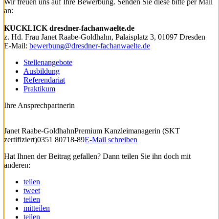
Wir freuen uns auf Ihre Bewerbung. Senden Sie diese bitte per Mail
an:
KUCKLICK dresdner-fachanwaelte.de
z. Hd. Frau Janet Raabe-Goldhahn, Palaisplatz 3, 01097 Dresden
E-Mail:
bewerbung@dresdner-fachanwaelte.de
Stellenangebote
Ausbildung
Referendariat
Praktikum
Ihre Ansprechpartnerin
Janet Raabe-Goldhahn
Premium Kanzleimanagerin (SKT
zertifiziert)
0351 80718-89
E-Mail schreiben
Hat Ihnen der Beitrag gefallen? Dann teilen Sie ihn doch mit
anderen:
teilen
tweet
teilen
mitteilen
teilen