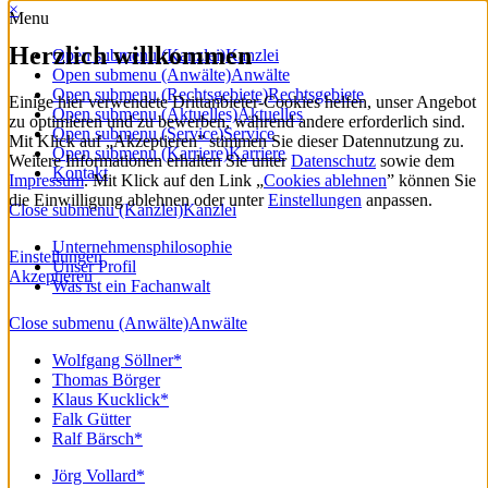
×
Menu
Herzlich willkommen
Open submenu (Kanzlei)
Kanzlei
Open submenu (Anwälte)
Anwälte
Open submenu (Rechtsgebiete)
Rechtsgebiete
Einige hier verwendete Drittanbieter-Cookies helfen, unser Angebot
Open submenu (Aktuelles)
Aktuelles
zu optimieren und zu bewerben, während andere erforderlich sind.
Open submenu (Service)
Service
Mit Klick auf „Akzeptieren” stimmen Sie dieser Datennutzung zu.
Open submenu (Karriere)
Karriere
Weitere Informationen erhalten Sie unter
Datenschutz
sowie dem
Kontakt
Impressum
. Mit Klick auf den Link „
Cookies ablehnen
” können Sie
die Einwilligung ablehnen oder unter
Einstellungen
anpassen.
Close submenu (Kanzlei)
Kanzlei
Unternehmensphilosophie
Einstellungen
Unser Profil
Akzeptieren
Was ist ein Fachanwalt
Close submenu (Anwälte)
Anwälte
Wolfgang Söllner*
Thomas Börger
Klaus Kucklick*
Falk Gütter
Ralf Bärsch*
Jörg Vollard*