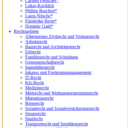
Carsten Fleischer*
Lukas Kucklick
Philipp Burchert*
Laura Nitsche*
Friederike Bergt*
Dominic Gatti*
Rechtsgebiete
Allgemeines Zivilrecht und Vertragsrecht
Arbeitsrecht
Baurecht und Architektenrecht
Erbrecht
Familienrecht und Scheidung
Genossenschaftsrecht
Immobilienrecht
Inkasso und Forderungsmanagement
IT-Recht
Kfz-Recht
Medizinrecht
Mietrecht und Wohnungseigentumsrecht
Migrationsrecht
Reiserecht
Sozialrecht und Sozialversicherungsrecht
Steuerrecht
Strafrecht
Transportrecht und Speditionsrecht