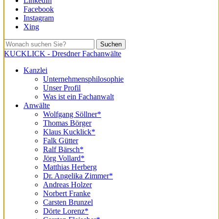
LinkedIn
Facebook
Instagram
Xing
Suchen
KUCKLICK - Dresdner Fachanwälte
Kanzlei
Unternehmensphilosophie
Unser Profil
Was ist ein Fachanwalt
Anwälte
Wolfgang Söllner*
Thomas Börger
Klaus Kucklick*
Falk Gütter
Ralf Bärsch*
Jörg Vollard*
Matthias Herberg
Dr. Angelika Zimmer*
Andreas Holzer
Norbert Franke
Carsten Brunzel
Dörte Lorenz*