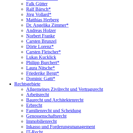
Falk Gütter
Ralf Bärsch*
Jörg Vollard*
Matthias Herberg
Dr. Angelika Zimmer*
Andreas Holzer
Norbert Franke
Carsten Brunzel
Dörte Lorenz*
Carsten Fleischer*
Lukas Kucklick
Philipp Burchert*
Laura Nitsche*
Friederike Bergt*
Dominic Gatti*
Rechtsgebiete
Allgemeines Zivilrecht und Vertragsrecht
Arbeitsrecht
Baurecht und Architektenrecht
Erbrecht
Familienrecht und Scheidung
Genossenschaftsrecht
Immobilienrecht
Inkasso und Forderungsmanagement
IT-Recht