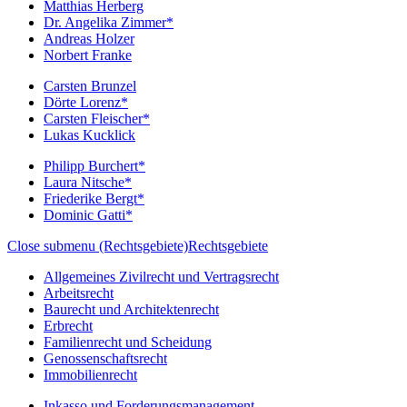
Matthias Herberg
Dr. Angelika Zimmer*
Andreas Holzer
Norbert Franke
Carsten Brunzel
Dörte Lorenz*
Carsten Fleischer*
Lukas Kucklick
Philipp Burchert*
Laura Nitsche*
Friederike Bergt*
Dominic Gatti*
Close submenu (Rechtsgebiete)
Rechtsgebiete
Allgemeines Zivilrecht und Vertragsrecht
Arbeitsrecht
Baurecht und Architektenrecht
Erbrecht
Familienrecht und Scheidung
Genossenschaftsrecht
Immobilienrecht
Inkasso und Forderungsmanagement