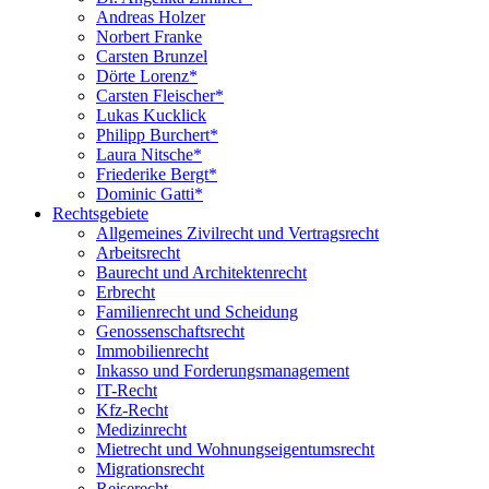
Andreas Holzer
Norbert Franke
Carsten Brunzel
Dörte Lorenz*
Carsten Fleischer*
Lukas Kucklick
Philipp Burchert*
Laura Nitsche*
Friederike Bergt*
Dominic Gatti*
Rechtsgebiete
Allgemeines Zivilrecht und Vertragsrecht
Arbeitsrecht
Baurecht und Architektenrecht
Erbrecht
Familienrecht und Scheidung
Genossenschaftsrecht
Immobilienrecht
Inkasso und Forderungsmanagement
IT-Recht
Kfz-Recht
Medizinrecht
Mietrecht und Wohnungseigentumsrecht
Migrationsrecht
Reiserecht