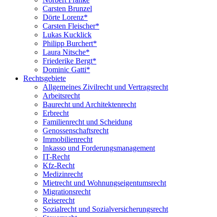
Carsten Brunzel
Dörte Lorenz*
Carsten Fleischer*
Lukas Kucklick
Philipp Burchert*
Laura Nitsche*
Friederike Bergt*
Dominic Gatti*
Rechtsgebiete
Allgemeines Zivilrecht und Vertragsrecht
Arbeitsrecht
Baurecht und Architektenrecht
Erbrecht
Familienrecht und Scheidung
Genossenschaftsrecht
Immobilienrecht
Inkasso und Forderungsmanagement
IT-Recht
Kfz-Recht
Medizinrecht
Mietrecht und Wohnungseigentumsrecht
Migrationsrecht
Reiserecht
Sozialrecht und Sozialversicherungsrecht