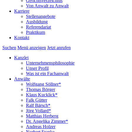
Gerichtsverzeichnis
Von Anwalt zu Anwalt
Karriere
Stellenangebote
Ausbildung
Referendariat
Praktikum
Kontakt
Suchen
Menü anzeigen
Jetzt anrufen
Kanzlei
Unternehmensphilosophie
Unser Profil
Was ist ein Fachanwalt
Anwälte
Wolfgang Söllner*
Thomas Börger
Klaus Kucklick*
Falk Gütter
Ralf Bärsch*
Jörg Vollard*
Matthias Herberg
Dr. Angelika Zimmer*
Andreas Holzer
Norbert Franke