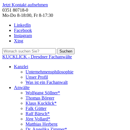
Jetzt Kontakt aufnehmen
0351 80718-0
Mo-Do 8-18:00, Fr 8-17:30
LinkedIn
Facebook
Instagram
Xing
Suchen
KUCKLICK - Dresdner Fachanwälte
Kanzlei
Unternehmensphilosophie
Unser Profil
Was ist ein Fachanwalt
Anwälte
Wolfgang Söllner*
Thomas Börger
Klaus Kucklick*
Falk Gütter
Ralf Bärsch*
Jörg Vollard*
Matthias Herberg
Dr. Angelika Zimmer*