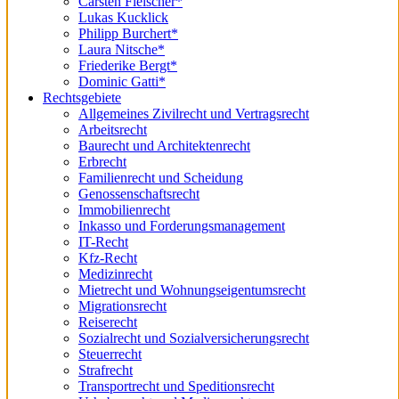
Carsten Fleischer*
Lukas Kucklick
Philipp Burchert*
Laura Nitsche*
Friederike Bergt*
Dominic Gatti*
Rechtsgebiete
Allgemeines Zivilrecht und Vertragsrecht
Arbeitsrecht
Baurecht und Architektenrecht
Erbrecht
Familienrecht und Scheidung
Genossenschaftsrecht
Immobilienrecht
Inkasso und Forderungsmanagement
IT-Recht
Kfz-Recht
Medizinrecht
Mietrecht und Wohnungseigentumsrecht
Migrationsrecht
Reiserecht
Sozialrecht und Sozialversicherungsrecht
Steuerrecht
Strafrecht
Transportrecht und Speditionsrecht