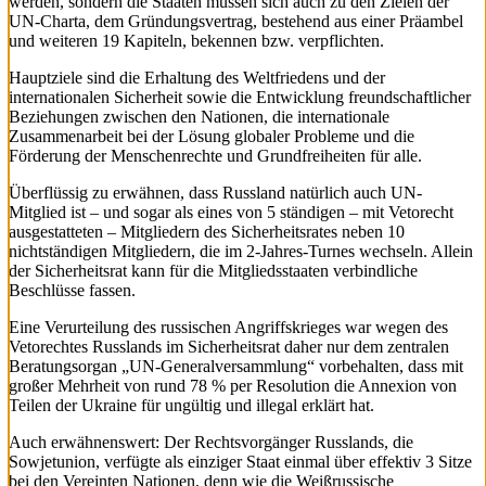
werden, sondern die Staaten müssen sich auch zu den Zielen der
UN-Charta, dem Gründungsvertrag, bestehend aus einer Präambel
und weiteren 19 Kapiteln, bekennen bzw. verpflichten.
Hauptziele sind die Erhaltung des Weltfriedens und der
internationalen Sicherheit sowie die Entwicklung freundschaftlicher
Beziehungen zwischen den Nationen, die internationale
Zusammenarbeit bei der Lösung globaler Probleme und die
Förderung der Menschenrechte und Grundfreiheiten für alle.
Überflüssig zu erwähnen, dass Russland natürlich auch UN-
Mitglied ist – und sogar als eines von 5 ständigen – mit Vetorecht
ausgestatteten – Mitgliedern des Sicherheitsrates neben 10
nichtständigen Mitgliedern, die im 2-Jahres-Turnes wechseln. Allein
der Sicherheitsrat kann für die Mitgliedsstaaten verbindliche
Beschlüsse fassen.
Eine Verurteilung des russischen Angriffskrieges war wegen des
Vetorechtes Russlands im Sicherheitsrat daher nur dem zentralen
Beratungsorgan „UN-Generalversammlung“ vorbehalten, dass mit
großer Mehrheit von rund 78 % per Resolution die Annexion von
Teilen der Ukraine für ungültig und illegal erklärt hat.
Auch erwähnenswert: Der Rechtsvorgänger Russlands, die
Sowjetunion, verfügte als einziger Staat einmal über effektiv 3 Sitze
bei den Vereinten Nationen, denn wie die Weißrussische