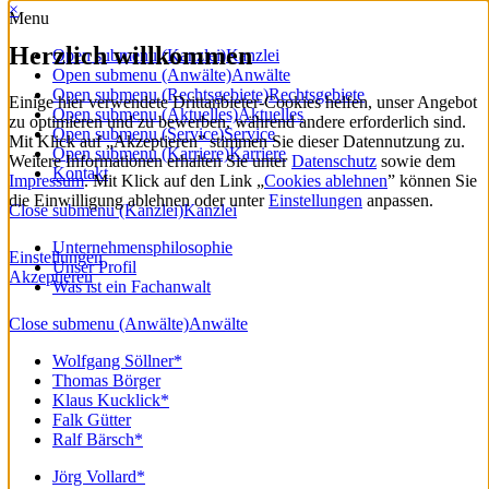
×
Menu
Herzlich willkommen
Open submenu (Kanzlei)
Kanzlei
Open submenu (Anwälte)
Anwälte
Open submenu (Rechtsgebiete)
Rechtsgebiete
Einige hier verwendete Drittanbieter-Cookies helfen, unser Angebot
Open submenu (Aktuelles)
Aktuelles
zu optimieren und zu bewerben, während andere erforderlich sind.
Open submenu (Service)
Service
Mit Klick auf „Akzeptieren” stimmen Sie dieser Datennutzung zu.
Open submenu (Karriere)
Karriere
Weitere Informationen erhalten Sie unter
Datenschutz
sowie dem
Kontakt
Impressum
. Mit Klick auf den Link „
Cookies ablehnen
” können Sie
die Einwilligung ablehnen oder unter
Einstellungen
anpassen.
Close submenu (Kanzlei)
Kanzlei
Unternehmensphilosophie
Einstellungen
Unser Profil
Akzeptieren
Was ist ein Fachanwalt
Close submenu (Anwälte)
Anwälte
Wolfgang Söllner*
Thomas Börger
Klaus Kucklick*
Falk Gütter
Ralf Bärsch*
Jörg Vollard*