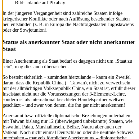
Bild: Jolande auf Pixabay
In der jüngeren Vergangenheit sind zahlreiche Staaten infolge
kriegerischer Konflikte oder nach Auflösung bestehender Staaten
neu entstanden (z. B. in Europa die Nachfolgestaaten Jugoslawiens
oder der Sowjetunion).
Status als anerkannter Staat oder nicht anerkannter
Staat
Einer Anerkennung als Staat bedarf es dagegen nicht um „Staat zu
sein“, mag dies auch überraschen.
So besteht sicherlich – zumindest hierzulande – kaum ein Zweifel
daran, dass die Republik China (= Taiwan), nicht zu verwechseln
mit der allmächtigen Volksrepublik China, ein Staat ist, erfüllt dieser
Inselstaat nicht nur die Voraussetzungen der 3-Elemente-Lehre,
sondern ist als international beachteter Handelspartner weltweit
geschätzt – und zwar von denen, die ihn gar nicht anerkennen!
Anerkannt bzw. offizielle diplomatische Beziehungen unterhalten
mit Taiwan bislang nur 12 (überwiegend unbekannte) Staaten, wie
Eswatini, Palau, Marshallinseln, Belize, Nauru aber auch der
Vatikan. Noch nicht einmal Deutschland oder die neutrale Schweiz
unterhalten – mangels förmlicher Anerkennung – diplomatische