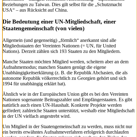
Beziehungen zu Taiwan. Dies gilt selbst für die „Schutzmacht
USA“ – aus Rücksicht auf China.
Die Bedeutung einer UN-Mitgliedschaft, einer
Staatengemeinschaft (von vielen)
Allgemein (und gegenseitig) „förmlich“ anerkannt sind alle
Mitgliedsstaaten der Vereinten Nationen (= UN, für United
Nations). Derzeit zählen sich 193 Staaten zu den Mitgliedern.
Manche Staaten möchten Mitglied werden, scheitern aber an dem
Aufnahmemodus; manchen Staaten genügt die eigene
Unabhängigkeitserklärung (z. B. die Republik Abchasien, die als
autonome Republik völkerrechtlich zu Georgien gehört und sich
1994 für unabhängig erklärt hat).
Ähnlich wie in der Europäischen Union gibt es bei den Vereinten
Nationen sogenannte Beitragszahler und Empfängerstaaten. Es gibt
natürlich auch einen UN-Haushalt. Konkrete Projekte werden
gefördert; zahlreiche Staaten unterstützt, weshalb eine Mitgliedschaft
in der UN vielfach angestrebt wird.
Um Mitglied in der Staatengemeinschaft zu werden, muss nicht nur
ein bereits erwähntes Aufnahmeverfahren erfolgreich durchlaufen