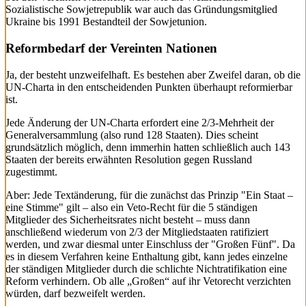
Sozialistische Sowjetrepublik war auch das Gründungsmitglied
Ukraine bis 1991 Bestandteil der Sowjetunion.
Reformbedarf der Vereinten Nationen
Ja, der besteht unzweifelhaft. Es bestehen aber Zweifel daran, ob die
UN-Charta in den entscheidenden Punkten überhaupt reformierbar
ist.
Jede Änderung der UN-Charta erfordert eine 2/3-Mehrheit der
Generalversammlung (also rund 128 Staaten). Dies scheint
grundsätzlich möglich, denn immerhin hatten schließlich auch 143
Staaten der bereits erwähnten Resolution gegen Russland
zugestimmt.
Aber: Jede Textänderung, für die zunächst das Prinzip "Ein Staat –
eine Stimme" gilt – also ein Veto-Recht für die 5 ständigen
Mitglieder des Sicherheitsrates nicht besteht – muss dann
anschließend wiederum von 2/3 der Mitgliedstaaten ratifiziert
werden, und zwar diesmal unter Einschluss der "Großen Fünf". Da
es in diesem Verfahren keine Enthaltung gibt, kann jedes einzelne
der ständigen Mitglieder durch die schlichte Nichtratifikation eine
Reform verhindern. Ob alle „Großen“ auf ihr Vetorecht verzichten
würden, darf bezweifelt werden.