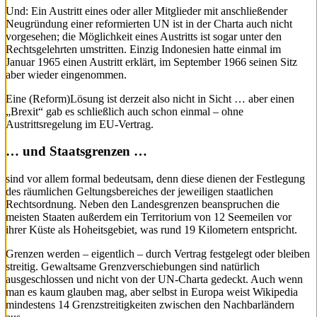
Und: Ein Austritt eines oder aller Mitglieder mit anschließender
Neugründung einer reformierten UN ist in der Charta auch nicht
vorgesehen; die Möglichkeit eines Austritts ist sogar unter den
Rechtsgelehrten umstritten. Einzig Indonesien hatte einmal im
Januar 1965 einen Austritt erklärt, im September 1966 seinen Sitz
aber wieder eingenommen.
Eine (Reform)Lösung ist derzeit also nicht in Sicht … aber einen
„Brexit“ gab es schließlich auch schon einmal – ohne
Austrittsregelung im EU-Vertrag.
… und Staatsgrenzen …
sind vor allem formal bedeutsam, denn diese dienen der Festlegung
des räumlichen Geltungsbereiches der jeweiligen staatlichen
Rechtsordnung. Neben den Landesgrenzen beanspruchen die
meisten Staaten außerdem ein Territorium von 12 Seemeilen vor
ihrer Küste als Hoheitsgebiet, was rund 19 Kilometern entspricht.
Grenzen werden – eigentlich – durch Vertrag festgelegt oder bleiben
streitig. Gewaltsame Grenzverschiebungen sind natürlich
ausgeschlossen und nicht von der UN-Charta gedeckt. Auch wenn
man es kaum glauben mag, aber selbst in Europa weist Wikipedia
mindestens 14 Grenzstreitigkeiten zwischen den Nachbarländern