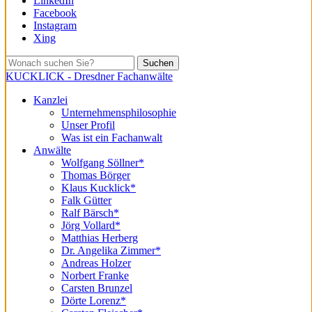
LinkedIn
Facebook
Instagram
Xing
Suchen
KUCKLICK - Dresdner Fachanwälte
Kanzlei
Unternehmensphilosophie
Unser Profil
Was ist ein Fachanwalt
Anwälte
Wolfgang Söllner*
Thomas Börger
Klaus Kucklick*
Falk Gütter
Ralf Bärsch*
Jörg Vollard*
Matthias Herberg
Dr. Angelika Zimmer*
Andreas Holzer
Norbert Franke
Carsten Brunzel
Dörte Lorenz*