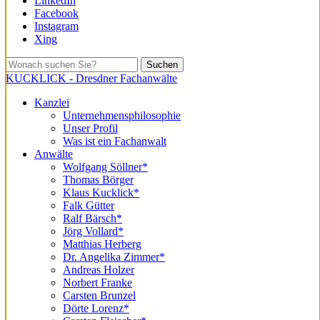
LinkedIn
Facebook
Instagram
Xing
Suchen
KUCKLICK - Dresdner Fachanwälte
Kanzlei
Unternehmensphilosophie
Unser Profil
Was ist ein Fachanwalt
Anwälte
Wolfgang Söllner*
Thomas Börger
Klaus Kucklick*
Falk Gütter
Ralf Bärsch*
Jörg Vollard*
Matthias Herberg
Dr. Angelika Zimmer*
Andreas Holzer
Norbert Franke
Carsten Brunzel
Dörte Lorenz*