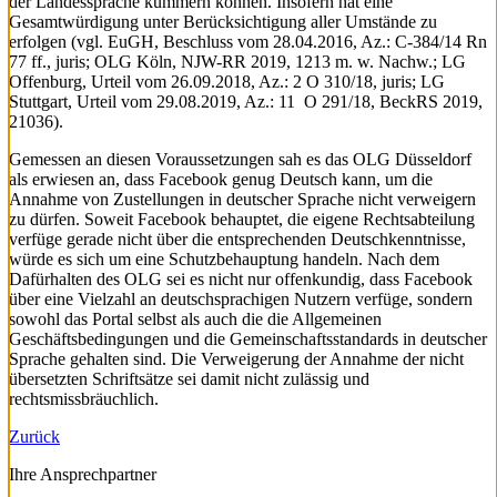
der Landessprache kümmern können. Insofern hat eine
Gesamtwürdigung unter Berücksichtigung aller Umstände zu
erfolgen (vgl. EuGH, Beschluss vom 28.04.2016, Az.: C-384/14 Rn
77 ff., juris; OLG Köln, NJW-RR 2019, 1213 m. w. Nachw.; LG
Offenburg, Urteil vom 26.09.2018, Az.: 2 O 310/18, juris; LG
Stuttgart, Urteil vom 29.08.2019, Az.: 11 O 291/18, BeckRS 2019,
21036).
Gemessen an diesen Voraussetzungen sah es das OLG Düsseldorf
als erwiesen an, dass Facebook genug Deutsch kann, um die
Annahme von Zustellungen in deutscher Sprache nicht verweigern
zu dürfen. Soweit Facebook behauptet, die eigene Rechtsabteilung
verfüge gerade nicht über die entsprechenden Deutschkenntnisse,
würde es sich um eine Schutzbehauptung handeln. Nach dem
Dafürhalten des OLG sei es nicht nur offenkundig, dass Facebook
über eine Vielzahl an deutschsprachigen Nutzern verfüge, sondern
sowohl das Portal selbst als auch die die Allgemeinen
Geschäftsbedingungen und die Gemeinschaftsstandards in deutscher
Sprache gehalten sind. Die Verweigerung der Annahme der nicht
übersetzten Schriftsätze sei damit nicht zulässig und
rechtsmissbräuchlich.
Zurück
Ihre Ansprechpartner