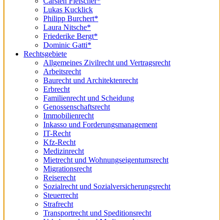
Carsten Fleischer*
Lukas Kucklick
Philipp Burchert*
Laura Nitsche*
Friederike Bergt*
Dominic Gatti*
Rechtsgebiete
Allgemeines Zivilrecht und Vertragsrecht
Arbeitsrecht
Baurecht und Architektenrecht
Erbrecht
Familienrecht und Scheidung
Genossenschaftsrecht
Immobilienrecht
Inkasso und Forderungsmanagement
IT-Recht
Kfz-Recht
Medizinrecht
Mietrecht und Wohnungseigentumsrecht
Migrationsrecht
Reiserecht
Sozialrecht und Sozialversicherungsrecht
Steuerrecht
Strafrecht
Transportrecht und Speditionsrecht