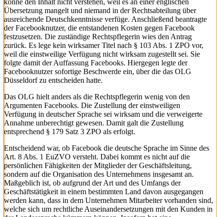
könne den Inhalt nicht verstehen, weil es an einer englischen
Übersetzung mangelt und niemand in der Rechtsabteilung über
ausreichende Deutschkenntnisse verfüge. Anschließend beantragte
der Facebooknutzer, die entstandenen Kosten gegen Facebook
festzusetzen. Die zuständige Rechtspflegerin wies den Antrag
zurück. Es lege kein wirksamer Titel nach § 103 Abs. 1 ZPO vor,
weil die einstweilige Verfügung nicht wirksam zugestellt sei. Sie
folgte damit der Auffassung Facebooks. Hiergegen legte der
Facebooknutzer sofortige Beschwerde ein, über die das OLG
Düsseldorf zu entscheiden hatte.
Das OLG hielt anders als die Rechtspflegerin wenig von den
Argumenten Facebooks. Die Zustellung der einstweiligen
Verfügung in deutscher Sprache sei wirksam und die verweigerte
Annahme unberechtigt gewesen. Damit galt die Zustellung
entsprechend § 179 Satz 3 ZPO als erfolgt.
Entscheidend war, ob Facebook die deutsche Sprache im Sinne des
Art. 8 Abs. 1 EuZVO versteht. Dabei kommt es nicht auf die
persönlichen Fähigkeiten der Mitglieder der Geschäftsleitung,
sondern auf die Organisation des Unternehmens insgesamt an.
Maßgeblich ist, ob aufgrund der Art und des Umfangs der
Geschäftstätigkeit in einem bestimmten Land davon ausgegangen
werden kann, dass in dem Unternehmen Mitarbeiter vorhanden sind,
welche sich um rechtliche Auseinandersetzungen mit den Kunden in