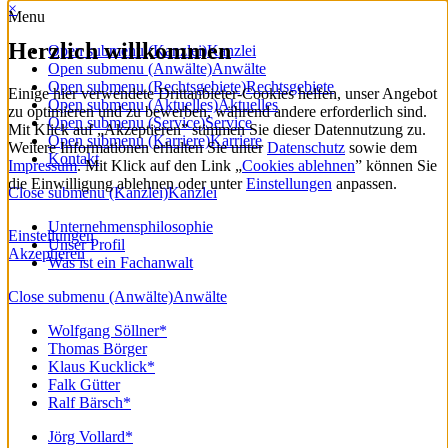
×
Menu
Herzlich willkommen
Open submenu (Kanzlei)
Kanzlei
Open submenu (Anwälte)
Anwälte
Open submenu (Rechtsgebiete)
Rechtsgebiete
Einige hier verwendete Drittanbieter-Cookies helfen, unser Angebot
Open submenu (Aktuelles)
Aktuelles
zu optimieren und zu bewerben, während andere erforderlich sind.
Open submenu (Service)
Service
Mit Klick auf „Akzeptieren” stimmen Sie dieser Datennutzung zu.
Open submenu (Karriere)
Karriere
Weitere Informationen erhalten Sie unter
Datenschutz
sowie dem
Kontakt
Impressum
. Mit Klick auf den Link „
Cookies ablehnen
” können Sie
die Einwilligung ablehnen oder unter
Einstellungen
anpassen.
Close submenu (Kanzlei)
Kanzlei
Unternehmensphilosophie
Einstellungen
Unser Profil
Akzeptieren
Was ist ein Fachanwalt
Close submenu (Anwälte)
Anwälte
Wolfgang Söllner*
Thomas Börger
Klaus Kucklick*
Falk Gütter
Ralf Bärsch*
Jörg Vollard*