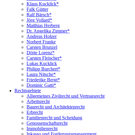
Klaus Kucklick*
Falk Gütter
Ralf Bärsch*
Jörg Vollard*
Matthias Herberg
Dr. Angelika Zimmer*
Andreas Holzer
Norbert Franke
Carsten Brunzel
Dörte Lorenz*
Carsten Fleischer*
Lukas Kucklick
Philipp Burchert*
Laura Nitsche*
Friederike Bergt*
Dominic Gatti*
Rechtsgebiete
Allgemeines Zivilrecht und Vertragsrecht
Arbeitsrecht
Baurecht und Architektenrecht
Erbrecht
Familienrecht und Scheidung
Genossenschaftsrecht
Immobilienrecht
Inkasso und Forderungsmanagement