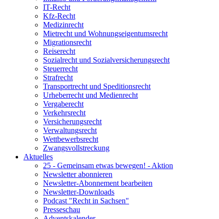
IT-Recht
Kfz-Recht
Medizinrecht
Mietrecht und Wohnungseigentumsrecht
Migrationsrecht
Reiserecht
Sozialrecht und Sozialversicherungsrecht
Steuerrecht
Strafrecht
Transportrecht und Speditionsrecht
Urheberrecht und Medienrecht
Vergaberecht
Verkehrsrecht
Versicherungsrecht
Verwaltungsrecht
Wettbewerbsrecht
Zwangsvollstreckung
Aktuelles
25 - Gemeinsam etwas bewegen! - Aktion
Newsletter abonnieren
Newsletter-Abonnement bearbeiten
Newsletter-Downloads
Podcast "Recht in Sachsen"
Presseschau
Adventskalender