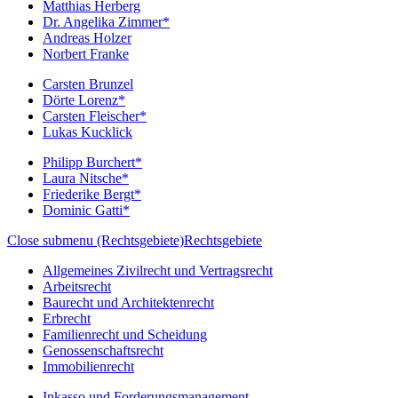
Matthias Herberg
Dr. Angelika Zimmer*
Andreas Holzer
Norbert Franke
Carsten Brunzel
Dörte Lorenz*
Carsten Fleischer*
Lukas Kucklick
Philipp Burchert*
Laura Nitsche*
Friederike Bergt*
Dominic Gatti*
Close submenu (Rechtsgebiete)
Rechtsgebiete
Allgemeines Zivilrecht und Vertragsrecht
Arbeitsrecht
Baurecht und Architektenrecht
Erbrecht
Familienrecht und Scheidung
Genossenschaftsrecht
Immobilienrecht
Inkasso und Forderungsmanagement