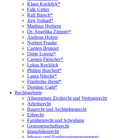
Klaus Kucklick*
Falk Gütter
Ralf Bärsch*
Jörg Vollard*
Matthias Herberg
Dr. Angelika Zimmer*
Andreas Holzer
Norbert Franke
Carsten Brunzel
Dörte Lorenz*
Carsten Fleischer*
Lukas Kucklick
Philipp Burchert*
Laura Nitsche*
Friederike Bergt*
Dominic Gatti*
Rechtsgebiete
Allgemeines Zivilrecht und Vertragsrecht
Arbeitsrecht
Baurecht und Architektenrecht
Erbrecht
Familienrecht und Scheidung
Genossenschaftsrecht
Immobilienrecht
Inkasso und Forderungsmanagement