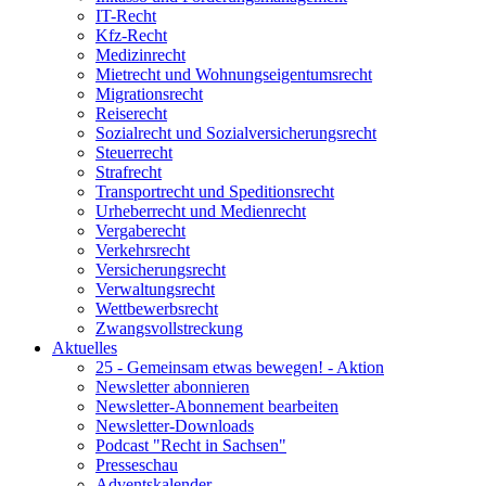
IT-Recht
Kfz-Recht
Medizinrecht
Mietrecht und Wohnungseigentumsrecht
Migrationsrecht
Reiserecht
Sozialrecht und Sozialversicherungsrecht
Steuerrecht
Strafrecht
Transportrecht und Speditionsrecht
Urheberrecht und Medienrecht
Vergaberecht
Verkehrsrecht
Versicherungsrecht
Verwaltungsrecht
Wettbewerbsrecht
Zwangsvollstreckung
Aktuelles
25 - Gemeinsam etwas bewegen! - Aktion
Newsletter abonnieren
Newsletter-Abonnement bearbeiten
Newsletter-Downloads
Podcast "Recht in Sachsen"
Presseschau
Adventskalender