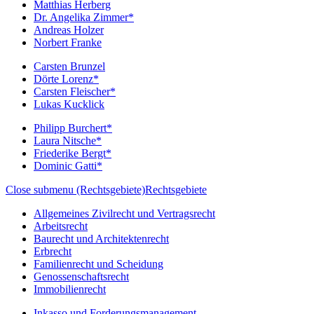
Matthias Herberg
Dr. Angelika Zimmer*
Andreas Holzer
Norbert Franke
Carsten Brunzel
Dörte Lorenz*
Carsten Fleischer*
Lukas Kucklick
Philipp Burchert*
Laura Nitsche*
Friederike Bergt*
Dominic Gatti*
Close submenu (Rechtsgebiete)
Rechtsgebiete
Allgemeines Zivilrecht und Vertragsrecht
Arbeitsrecht
Baurecht und Architektenrecht
Erbrecht
Familienrecht und Scheidung
Genossenschaftsrecht
Immobilienrecht
Inkasso und Forderungsmanagement