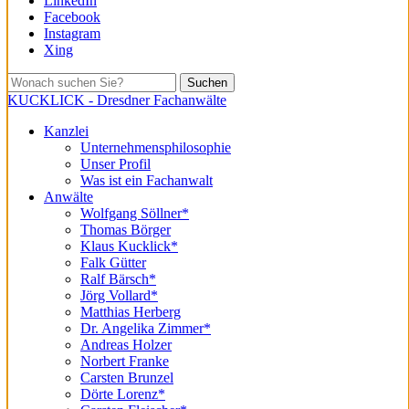
LinkedIn
Facebook
Instagram
Xing
Suchen
KUCKLICK - Dresdner Fachanwälte
Kanzlei
Unternehmensphilosophie
Unser Profil
Was ist ein Fachanwalt
Anwälte
Wolfgang Söllner*
Thomas Börger
Klaus Kucklick*
Falk Gütter
Ralf Bärsch*
Jörg Vollard*
Matthias Herberg
Dr. Angelika Zimmer*
Andreas Holzer
Norbert Franke
Carsten Brunzel
Dörte Lorenz*