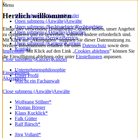
×
Menu
Herzlich willkommen
Open submenu (Kanzlei)
Kanzlei
Open submenu (Anwälte)
Anwälte
Open submenu (Rechtsgebiete)
Rechtsgebiete
Einige hier verwendete Drittanbieter-Cookies helfen, unser Angebot
Open submenu (Aktuelles)
Aktuelles
zu optimieren und zu bewerben, während andere erforderlich sind.
Open submenu (Service)
Service
Mit Klick auf „Akzeptieren” stimmen Sie dieser Datennutzung zu.
Open submenu (Karriere)
Karriere
Weitere Informationen erhalten Sie unter
Datenschutz
sowie dem
Kontakt
Impressum
. Mit Klick auf den Link „
Cookies ablehnen
” können Sie
die Einwilligung ablehnen oder unter
Einstellungen
anpassen.
Close submenu (Kanzlei)
Kanzlei
Unternehmensphilosophie
Einstellungen
Unser Profil
Akzeptieren
Was ist ein Fachanwalt
Close submenu (Anwälte)
Anwälte
Wolfgang Söllner*
Thomas Börger
Klaus Kucklick*
Falk Gütter
Ralf Bärsch*
Jörg Vollard*