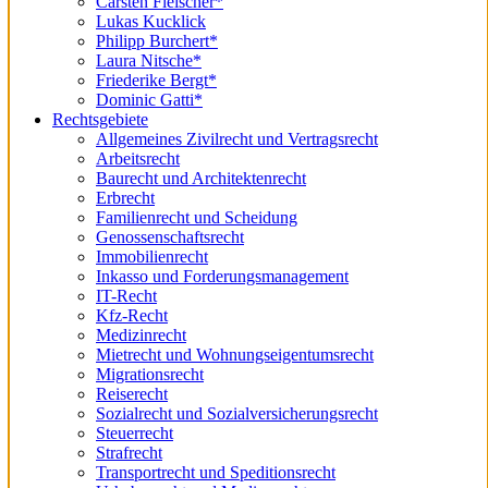
Carsten Fleischer*
Lukas Kucklick
Philipp Burchert*
Laura Nitsche*
Friederike Bergt*
Dominic Gatti*
Rechtsgebiete
Allgemeines Zivilrecht und Vertragsrecht
Arbeitsrecht
Baurecht und Architektenrecht
Erbrecht
Familienrecht und Scheidung
Genossenschaftsrecht
Immobilienrecht
Inkasso und Forderungsmanagement
IT-Recht
Kfz-Recht
Medizinrecht
Mietrecht und Wohnungseigentumsrecht
Migrationsrecht
Reiserecht
Sozialrecht und Sozialversicherungsrecht
Steuerrecht
Strafrecht
Transportrecht und Speditionsrecht