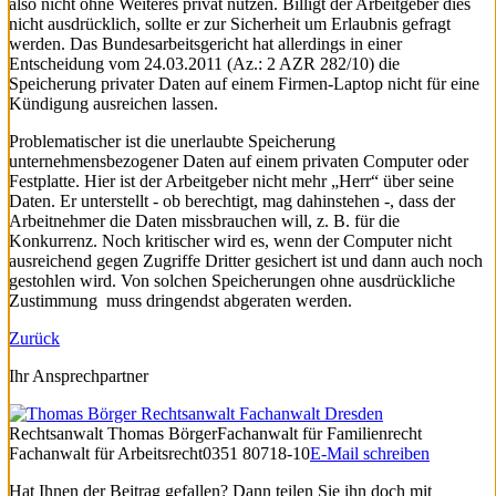
also nicht ohne Weiteres privat nutzen. Billigt der Arbeitgeber dies
nicht ausdrücklich, sollte er zur Sicherheit um Erlaubnis gefragt
werden. Das Bundesarbeitsgericht hat allerdings in einer
Entscheidung vom 24.03.2011 (Az.: 2 AZR 282/10) die
Speicherung privater Daten auf einem Firmen-Laptop nicht für eine
Kündigung ausreichen lassen.
Problematischer ist die unerlaubte Speicherung
unternehmensbezogener Daten auf einem privaten Computer oder
Festplatte. Hier ist der Arbeitgeber nicht mehr „Herr“ über seine
Daten. Er unterstellt - ob berechtigt, mag dahinstehen -, dass der
Arbeitnehmer die Daten missbrauchen will, z. B. für die
Konkurrenz. Noch kritischer wird es, wenn der Computer nicht
ausreichend gegen Zugriffe Dritter gesichert ist und dann auch noch
gestohlen wird. Von solchen Speicherungen ohne ausdrückliche
Zustimmung muss dringendst abgeraten werden.
Zurück
Ihr Ansprechpartner
Rechtsanwalt
Thomas Börger
Fachanwalt für Familienrecht
Fachanwalt für Arbeitsrecht
0351 80718-10
E-Mail schreiben
Hat Ihnen der Beitrag gefallen? Dann teilen Sie ihn doch mit