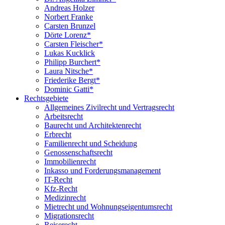
Andreas Holzer
Norbert Franke
Carsten Brunzel
Dörte Lorenz*
Carsten Fleischer*
Lukas Kucklick
Philipp Burchert*
Laura Nitsche*
Friederike Bergt*
Dominic Gatti*
Rechtsgebiete
Allgemeines Zivilrecht und Vertragsrecht
Arbeitsrecht
Baurecht und Architektenrecht
Erbrecht
Familienrecht und Scheidung
Genossenschaftsrecht
Immobilienrecht
Inkasso und Forderungsmanagement
IT-Recht
Kfz-Recht
Medizinrecht
Mietrecht und Wohnungseigentumsrecht
Migrationsrecht
Reiserecht