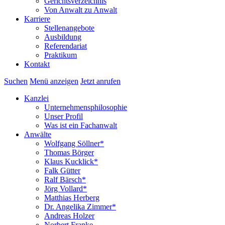
Gerichtsverzeichnis
Von Anwalt zu Anwalt
Karriere
Stellenangebote
Ausbildung
Referendariat
Praktikum
Kontakt
Suchen
Menü anzeigen
Jetzt anrufen
Kanzlei
Unternehmensphilosophie
Unser Profil
Was ist ein Fachanwalt
Anwälte
Wolfgang Söllner*
Thomas Börger
Klaus Kucklick*
Falk Gütter
Ralf Bärsch*
Jörg Vollard*
Matthias Herberg
Dr. Angelika Zimmer*
Andreas Holzer
Norbert Franke