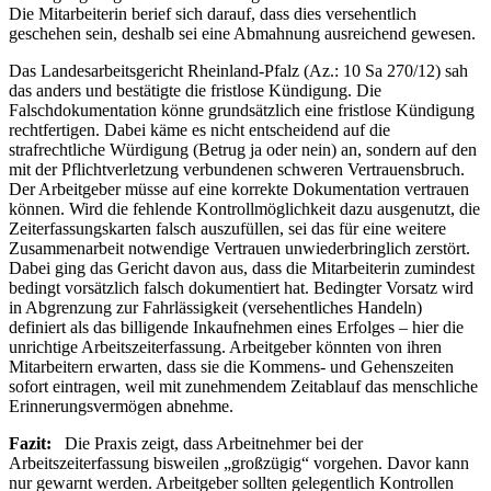
Die Mitarbeiterin berief sich darauf, dass dies versehentlich
geschehen sein, deshalb sei eine Abmahnung ausreichend gewesen.
Das Landesarbeitsgericht Rheinland-Pfalz (Az.: 10 Sa 270/12) sah
das anders und bestätigte die fristlose Kündigung. Die
Falschdokumentation könne grundsätzlich eine fristlose Kündigung
rechtfertigen. Dabei käme es nicht entscheidend auf die
strafrechtliche Würdigung (Betrug ja oder nein) an, sondern auf den
mit der Pflichtverletzung verbundenen schweren Vertrauensbruch.
Der Arbeitgeber müsse auf eine korrekte Dokumentation vertrauen
können. Wird die fehlende Kontrollmöglichkeit dazu ausgenutzt, die
Zeiterfassungskarten falsch auszufüllen, sei das für eine weitere
Zusammenarbeit notwendige Vertrauen unwiederbringlich zerstört.
Dabei ging das Gericht davon aus, dass die Mitarbeiterin zumindest
bedingt vorsätzlich falsch dokumentiert hat. Bedingter Vorsatz wird
in Abgrenzung zur Fahrlässigkeit (versehentliches Handeln)
definiert als das billigende Inkaufnehmen eines Erfolges – hier die
unrichtige Arbeitszeiterfassung. Arbeitgeber könnten von ihren
Mitarbeitern erwarten, dass sie die Kommens- und Gehenszeiten
sofort eintragen, weil mit zunehmendem Zeitablauf das menschliche
Erinnerungsvermögen abnehme.
Fazit:
Die Praxis zeigt, dass Arbeitnehmer bei der
Arbeitszeiterfassung bisweilen „großzügig“ vorgehen. Davor kann
nur gewarnt werden. Arbeitgeber sollten gelegentlich Kontrollen