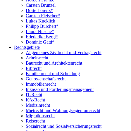
Carsten Brunzel
Dörte Lorenz*
Carsten Fleischer*
Lukas Kucklick
Philipp Burchert*
Laura Nitsche*
Friederike Bergt*
Dominic Gatti*
Rechtsgebiete
Allgemeines Zivilrecht und Vertragsrecht
Arbeitsrecht
Baurecht und Architektenrecht
Erbrecht
Familienrecht und Scheidung
Genossenschaftsrecht
Immobilienrecht
Inkasso und Forderungsmanagement
IT-Recht
Kfz-Recht
Medizinrecht
Mietrecht und Wohnungseigentumsrecht
Migrationsrecht
Reiserecht
Sozialrecht und Sozialversicherungsrecht