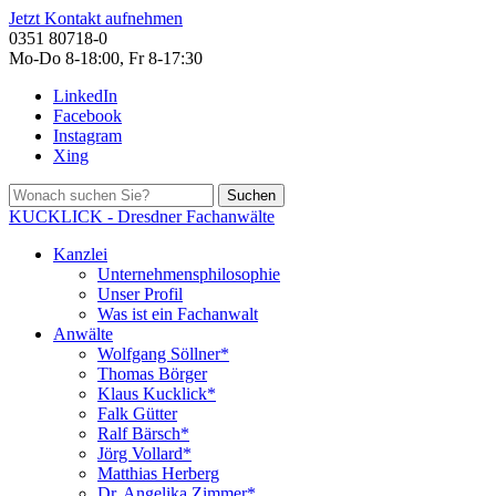
Jetzt Kontakt aufnehmen
0351 80718-0
Mo-Do 8-18:00, Fr 8-17:30
LinkedIn
Facebook
Instagram
Xing
Suchen
KUCKLICK - Dresdner Fachanwälte
Kanzlei
Unternehmensphilosophie
Unser Profil
Was ist ein Fachanwalt
Anwälte
Wolfgang Söllner*
Thomas Börger
Klaus Kucklick*
Falk Gütter
Ralf Bärsch*
Jörg Vollard*
Matthias Herberg
Dr. Angelika Zimmer*