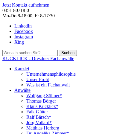
Jetzt Kontakt aufnehmen
0351 80718-0
Mo-Do 8-18:00, Fr 8-17:30
LinkedIn
Facebook
Instagram
Xing
Suchen
KUCKLICK - Dresdner Fachanwälte
Kanzlei
Unternehmensphilosophie
Unser Profil
Was ist ein Fachanwalt
Anwälte
Wolfgang Söllner*
Thomas Börger
Klaus Kucklick*
Falk Gütter
Ralf Bärsch*
Jörg Vollard*
Matthias Herberg
Dr. Angelika Zimmer*