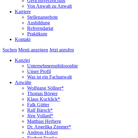
Gerichtsverzeichnis
Von Anwalt zu Anwalt
Karriere
Stellenangebote
Ausbildung
Referendariat
Praktikum
Kontakt
Suchen
Menü anzeigen
Jetzt anrufen
Kanzlei
Unternehmensphilosophie
Unser Profil
Was ist ein Fachanwalt
Anwälte
Wolfgang Söllner*
Thomas Börger
Klaus Kucklick*
Falk Gütter
Ralf Bärsch*
Jörg Vollard*
Matthias Herberg
Dr. Angelika Zimmer*
Andreas Holzer
Norbert Franke