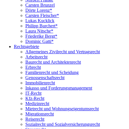
Carsten Brunzel
Dörte Lorenz*
Carsten Fleischer*
Lukas Kucklick
Philipp Burchert*
Laura Nitsche*
Friederike Bergt*
Dominic Gatti*
Rechtsgebiete
Allgemeines Zivilrecht und Vertragsrecht
Arbeitsrecht
Baurecht und Architektenrecht
Erbrecht
Familienrecht und Scheidung
Genossenschaftsrecht
Immobilienrecht
Inkasso und Forderungsmanagement
IT-Recht
Kfz-Recht
Medizinrecht
Mietrecht und Wohnungseigentumsrecht
Migrationsrecht
Reiserecht
Sozialrecht und Sozialversicherungsrecht