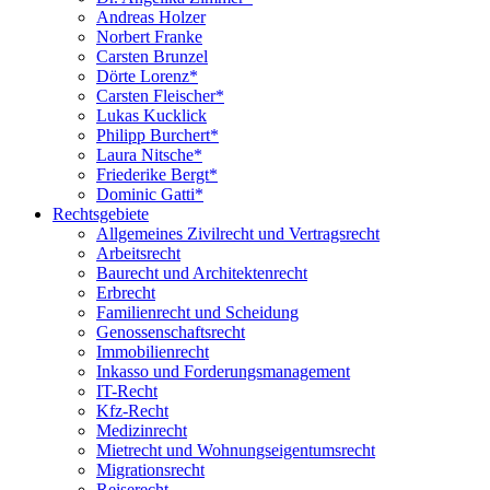
Andreas Holzer
Norbert Franke
Carsten Brunzel
Dörte Lorenz*
Carsten Fleischer*
Lukas Kucklick
Philipp Burchert*
Laura Nitsche*
Friederike Bergt*
Dominic Gatti*
Rechtsgebiete
Allgemeines Zivilrecht und Vertragsrecht
Arbeitsrecht
Baurecht und Architektenrecht
Erbrecht
Familienrecht und Scheidung
Genossenschaftsrecht
Immobilienrecht
Inkasso und Forderungsmanagement
IT-Recht
Kfz-Recht
Medizinrecht
Mietrecht und Wohnungseigentumsrecht
Migrationsrecht
Reiserecht