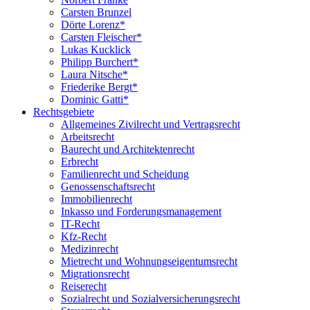
Carsten Brunzel
Dörte Lorenz*
Carsten Fleischer*
Lukas Kucklick
Philipp Burchert*
Laura Nitsche*
Friederike Bergt*
Dominic Gatti*
Rechtsgebiete
Allgemeines Zivilrecht und Vertragsrecht
Arbeitsrecht
Baurecht und Architektenrecht
Erbrecht
Familienrecht und Scheidung
Genossenschaftsrecht
Immobilienrecht
Inkasso und Forderungsmanagement
IT-Recht
Kfz-Recht
Medizinrecht
Mietrecht und Wohnungseigentumsrecht
Migrationsrecht
Reiserecht
Sozialrecht und Sozialversicherungsrecht