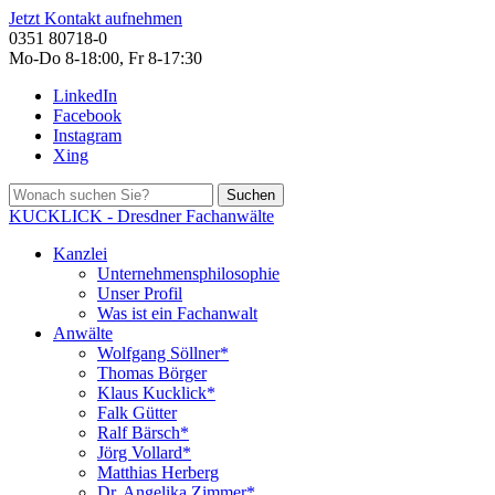
Jetzt Kontakt aufnehmen
0351 80718-0
Mo-Do 8-18:00, Fr 8-17:30
LinkedIn
Facebook
Instagram
Xing
Suchen
KUCKLICK - Dresdner Fachanwälte
Kanzlei
Unternehmensphilosophie
Unser Profil
Was ist ein Fachanwalt
Anwälte
Wolfgang Söllner*
Thomas Börger
Klaus Kucklick*
Falk Gütter
Ralf Bärsch*
Jörg Vollard*
Matthias Herberg
Dr. Angelika Zimmer*