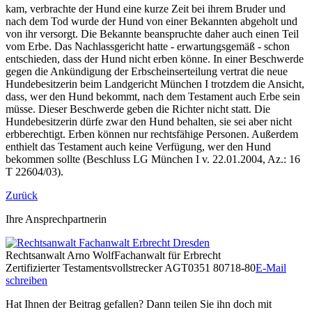
kam, verbrachte der Hund eine kurze Zeit bei ihrem Bruder und
nach dem Tod wurde der Hund von einer Bekannten abgeholt und
von ihr versorgt. Die Bekannte beanspruchte daher auch einen Teil
vom Erbe. Das Nachlassgericht hatte - erwartungsgemäß - schon
entschieden, dass der Hund nicht erben könne. In einer Beschwerde
gegen die Ankündigung der Erbscheinserteilung vertrat die neue
Hundebesitzerin beim Landgericht München I trotzdem die Ansicht,
dass, wer den Hund bekommt, nach dem Testament auch Erbe sein
müsse. Dieser Beschwerde geben die Richter nicht statt. Die
Hundebesitzerin dürfe zwar den Hund behalten, sie sei aber nicht
erbberechtigt. Erben können nur rechtsfähige Personen. Außerdem
enthielt das Testament auch keine Verfügung, wer den Hund
bekommen sollte (Beschluss LG München I v. 22.01.2004, Az.: 16
T 22604/03).
Zurück
Ihre Ansprechpartnerin
Rechtsanwalt
Arno Wolf
Fachanwalt für Erbrecht
Zertifizierter Testamentsvollstrecker AGT
0351 80718-80
E-Mail
schreiben
Hat Ihnen der Beitrag gefallen? Dann teilen Sie ihn doch mit