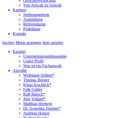
Gerichtsverzeichnis
Von Anwalt zu Anwalt
Karriere
Stellenangebote
Ausbildung
Referendariat
Praktikum
Kontakt
Suchen
Menü anzeigen
Jetzt anrufen
Kanzlei
Unternehmensphilosophie
Unser Profil
Was ist ein Fachanwalt
Anwälte
Wolfgang Söllner*
Thomas Börger
Klaus Kucklick*
Falk Gütter
Ralf Bärsch*
Jörg Vollard*
Matthias Herberg
Dr. Angelika Zimmer*
Andreas Holzer
Norbert Franke