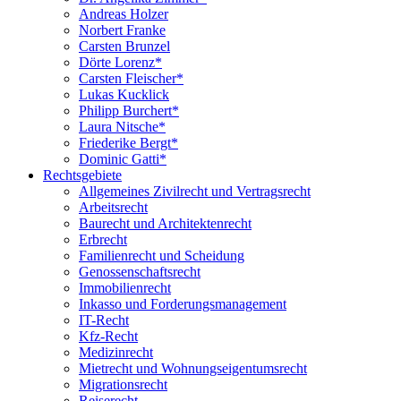
Andreas Holzer
Norbert Franke
Carsten Brunzel
Dörte Lorenz*
Carsten Fleischer*
Lukas Kucklick
Philipp Burchert*
Laura Nitsche*
Friederike Bergt*
Dominic Gatti*
Rechtsgebiete
Allgemeines Zivilrecht und Vertragsrecht
Arbeitsrecht
Baurecht und Architektenrecht
Erbrecht
Familienrecht und Scheidung
Genossenschaftsrecht
Immobilienrecht
Inkasso und Forderungsmanagement
IT-Recht
Kfz-Recht
Medizinrecht
Mietrecht und Wohnungseigentumsrecht
Migrationsrecht
Reiserecht