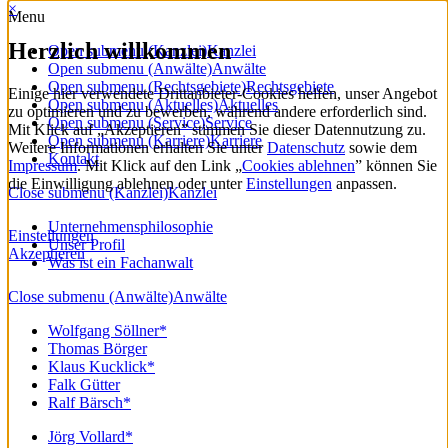
×
Menu
Herzlich willkommen
Open submenu (Kanzlei)
Kanzlei
Open submenu (Anwälte)
Anwälte
Open submenu (Rechtsgebiete)
Rechtsgebiete
Einige hier verwendete Drittanbieter-Cookies helfen, unser Angebot
Open submenu (Aktuelles)
Aktuelles
zu optimieren und zu bewerben, während andere erforderlich sind.
Open submenu (Service)
Service
Mit Klick auf „Akzeptieren” stimmen Sie dieser Datennutzung zu.
Open submenu (Karriere)
Karriere
Weitere Informationen erhalten Sie unter
Datenschutz
sowie dem
Kontakt
Impressum
. Mit Klick auf den Link „
Cookies ablehnen
” können Sie
die Einwilligung ablehnen oder unter
Einstellungen
anpassen.
Close submenu (Kanzlei)
Kanzlei
Unternehmensphilosophie
Einstellungen
Unser Profil
Akzeptieren
Was ist ein Fachanwalt
Close submenu (Anwälte)
Anwälte
Wolfgang Söllner*
Thomas Börger
Klaus Kucklick*
Falk Gütter
Ralf Bärsch*
Jörg Vollard*