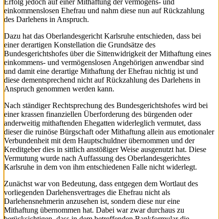
Erfolg jedoch auf einer Mithaftung der vermögens- und
einkommenslosen Ehefrau und nahm diese nun auf Rückzahlung
des Darlehens in Anspruch.
Dazu hat das Oberlandesgericht Karlsruhe entschieden, dass bei
einer derartigen Konstellation die Grundsätze des
Bundesgerichtshofes über die Sittenwidrigkeit der Mithaftung eines
einkommens- und vermögenslosen Angehörigen anwendbar sind
und damit eine derartige Mithaftung der Ehefrau nichtig ist und
diese dementsprechend nicht auf Rückzahlung des Darlehens in
Anspruch genommen werden kann.
Nach ständiger Rechtsprechung des Bundesgerichtshofes wird bei
einer krassen finanziellen Überforderung des bürgenden oder
anderweitig mithaftenden Ehegatten widerleglich vermutet, dass
dieser die ruinöse Bürgschaft oder Mithaftung allein aus emotionaler
Verbundenheit mit dem Hauptschuldner übernommen und der
Kreditgeber dies in sittlich anstößiger Weise ausgenutzt hat. Diese
Vermutung wurde nach Auffassung des Oberlandesgerichtes
Karlsruhe in dem von ihm entschiedenen Falle nicht widerlegt.
Zunächst war von Bedeutung, dass entgegen dem Wortlaut des
vorliegenden Darlehensvertrages die Ehefrau nicht als
Darlehensnehmerin anzusehen ist, sondern diese nur eine
Mithaftung übernommen hat. Dabei war zwar durchaus zu
berücksichtigen, dass in dem betreffenden Bankformular die