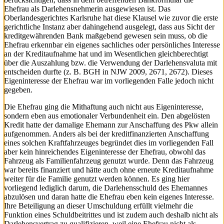
Ehefrau als Darlehensnehmerin ausgewiesen ist. Das
Oberlandesgerichtes Karlsruhe hat diese Klausel wie zuvor die erste
gerichtliche Instanz aber dahingehend ausgelegt, dass aus Sicht der
kreditgewährenden Bank maßgebend gewesen sein muss, ob die
Ehefrau erkennbar ein eigenes sachliches oder persönliches Interesse
an der Kreditaufnahme hat und im Wesentlichen gleichberechtigt
über die Auszahlung bzw. die Verwendung der Darlehensvaluta mit
entscheiden durfte (z. B. BGH in NJW 2009, 2671, 2672). Dieses
Eigeninteresse der Ehefrau war im vorliegenden Falle jedoch nicht
gegeben.
Die Ehefrau ging die Mithaftung auch nicht aus Eigeninteresse,
sondern eben aus emotionaler Verbundenheit ein. Den abgelösten
Kredit hatte der damalige Ehemann zur Anschaffung des Pkw allein
aufgenommen. Anders als bei der kreditfinanzierten Anschaffung
eines solchen Kraftfahrzeuges begründet dies im vorliegenden Fall
aber kein hinreichendes Eigeninteresse der Ehefrau, obwohl das
Fahrzeug als Familienfahrzeug genutzt wurde. Denn das Fahrzeug
war bereits finanziert und hätte auch ohne erneute Kreditaufnahme
weiter für die Familie genutzt werden können. Es ging hier
vorliegend lediglich darum, die Darlehensschuld des Ehemannes
abzulösen und daran hatte die Ehefrau eben kein eigenes Interesse.
Ihre Beteiligung an dieser Umschuldung erfüllt vielmehr die
Funktion eines Schuldbeitrittes und ist zudem auch deshalb nicht als
Darlehensvertrag zu qualifizieren, weil eine Ehefrau nicht als