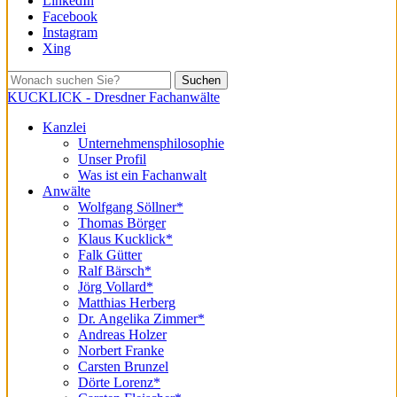
LinkedIn
Facebook
Instagram
Xing
Suchen
KUCKLICK - Dresdner Fachanwälte
Kanzlei
Unternehmensphilosophie
Unser Profil
Was ist ein Fachanwalt
Anwälte
Wolfgang Söllner*
Thomas Börger
Klaus Kucklick*
Falk Gütter
Ralf Bärsch*
Jörg Vollard*
Matthias Herberg
Dr. Angelika Zimmer*
Andreas Holzer
Norbert Franke
Carsten Brunzel
Dörte Lorenz*