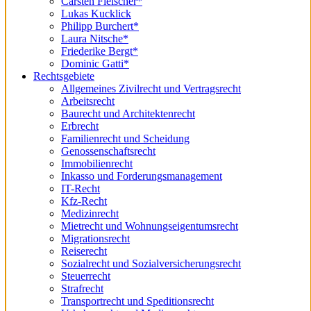
Carsten Fleischer*
Lukas Kucklick
Philipp Burchert*
Laura Nitsche*
Friederike Bergt*
Dominic Gatti*
Rechtsgebiete
Allgemeines Zivilrecht und Vertragsrecht
Arbeitsrecht
Baurecht und Architektenrecht
Erbrecht
Familienrecht und Scheidung
Genossenschaftsrecht
Immobilienrecht
Inkasso und Forderungsmanagement
IT-Recht
Kfz-Recht
Medizinrecht
Mietrecht und Wohnungseigentumsrecht
Migrationsrecht
Reiserecht
Sozialrecht und Sozialversicherungsrecht
Steuerrecht
Strafrecht
Transportrecht und Speditionsrecht