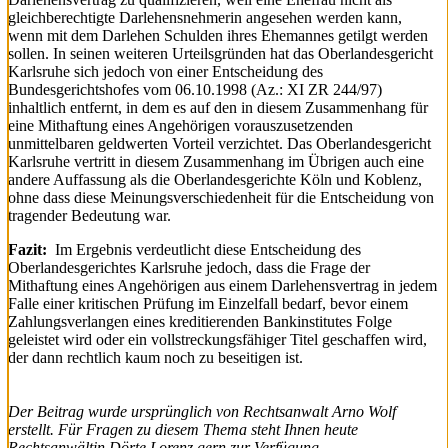
gleichberechtigte Darlehensnehmerin angesehen werden kann,
wenn mit dem Darlehen Schulden ihres Ehemannes getilgt werden
sollen. In seinen weiteren Urteilsgründen hat das Oberlandesgericht
Karlsruhe sich jedoch von einer Entscheidung des
Bundesgerichtshofes vom 06.10.1998 (Az.: XI ZR 244/97)
inhaltlich entfernt, in dem es auf den in diesem Zusammenhang für
eine Mithaftung eines Angehörigen vorauszusetzenden
unmittelbaren geldwerten Vorteil verzichtet. Das Oberlandesgericht
Karlsruhe vertritt in diesem Zusammenhang im Übrigen auch eine
andere Auffassung als die Oberlandesgerichte Köln und Koblenz,
ohne dass diese Meinungsverschiedenheit für die Entscheidung von
tragender Bedeutung war.
Fazit:
Im Ergebnis verdeutlicht diese Entscheidung des
Oberlandesgerichtes Karlsruhe jedoch, dass die Frage der
Mithaftung eines Angehörigen aus einem Darlehensvertrag in jedem
Falle einer kritischen Prüfung im Einzelfall bedarf, bevor einem
Zahlungsverlangen eines kreditierenden Bankinstitutes Folge
geleistet wird oder ein vollstreckungsfähiger Titel geschaffen wird,
der dann rechtlich kaum noch zu beseitigen ist.
Der Beitrag wurde ursprünglich von Rechtsanwalt Arno Wolf
erstellt. Für Fragen zu diesem Thema steht Ihnen heute
Rechtsanwältin Dörte Lorenz gern zur Verfügung.