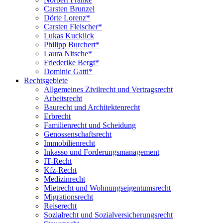
Carsten Brunzel
Dörte Lorenz*
Carsten Fleischer*
Lukas Kucklick
Philipp Burchert*
Laura Nitsche*
Friederike Bergt*
Dominic Gatti*
Rechtsgebiete
Allgemeines Zivilrecht und Vertragsrecht
Arbeitsrecht
Baurecht und Architektenrecht
Erbrecht
Familienrecht und Scheidung
Genossenschaftsrecht
Immobilienrecht
Inkasso und Forderungsmanagement
IT-Recht
Kfz-Recht
Medizinrecht
Mietrecht und Wohnungseigentumsrecht
Migrationsrecht
Reiserecht
Sozialrecht und Sozialversicherungsrecht