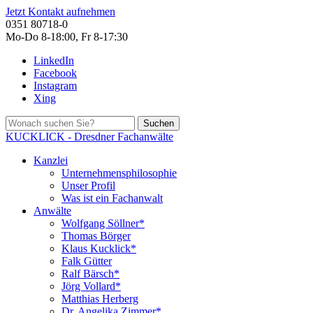
Jetzt Kontakt aufnehmen
0351 80718-0
Mo-Do 8-18:00, Fr 8-17:30
LinkedIn
Facebook
Instagram
Xing
Suchen
KUCKLICK - Dresdner Fachanwälte
Kanzlei
Unternehmensphilosophie
Unser Profil
Was ist ein Fachanwalt
Anwälte
Wolfgang Söllner*
Thomas Börger
Klaus Kucklick*
Falk Gütter
Ralf Bärsch*
Jörg Vollard*
Matthias Herberg
Dr. Angelika Zimmer*