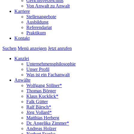
Gerichtsverzeichnis
Von Anwalt zu Anwalt
Karriere
Stellenangebote
Ausbildung
Referendariat
Praktikum
Kontakt
Suchen
Menü anzeigen
Jetzt anrufen
Kanzlei
Unternehmensphilosophie
Unser Profil
Was ist ein Fachanwalt
Anwälte
Wolfgang Söllner*
Thomas Börger
Klaus Kucklick*
Falk Gütter
Ralf Bärsch*
Jörg Vollard*
Matthias Herberg
Dr. Angelika Zimmer*
Andreas Holzer
Norbert Franke