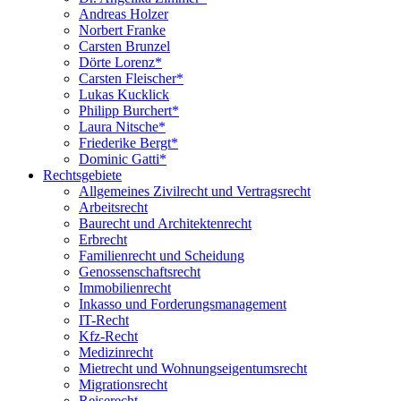
Andreas Holzer
Norbert Franke
Carsten Brunzel
Dörte Lorenz*
Carsten Fleischer*
Lukas Kucklick
Philipp Burchert*
Laura Nitsche*
Friederike Bergt*
Dominic Gatti*
Rechtsgebiete
Allgemeines Zivilrecht und Vertragsrecht
Arbeitsrecht
Baurecht und Architektenrecht
Erbrecht
Familienrecht und Scheidung
Genossenschaftsrecht
Immobilienrecht
Inkasso und Forderungsmanagement
IT-Recht
Kfz-Recht
Medizinrecht
Mietrecht und Wohnungseigentumsrecht
Migrationsrecht
Reiserecht