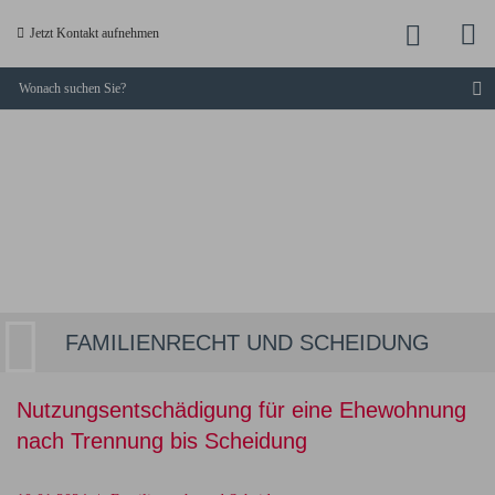
M
Jetzt
Jetzt Kontakt aufnehmen
a
anruf
S
KUCKLICK
-
Dresdner
Fachanwälte
FAMILIENRECHT UND SCHEIDUNG
Nutzungsentschädigung für eine Ehewohnung
nach Trennung bis Scheidung