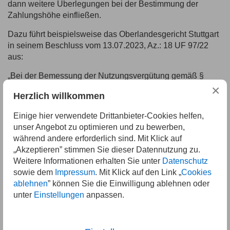
dann weitere Überlegungen bei der Bestimmung der
Zahlungshöhe einfließen.
Dazu führt beispielsweise das Oberlandesgericht Stuttgart
in seinem Beschluss vom 13.07.2023, Az.: 18 UF 97/22
aus:
„Bei der Bemessung der Nutzungsvergütung gemäß §
×
1361b Abs. 3 Satz 2 BGB sind im Rahmen der
Herzlich willkommen
Billigkeitsprüfung alle Gesamtumstände des Einzelfalls
maßgeblich. Die Billigkeitsabwägung ist nicht nach streng
Einige hier verwendete Drittanbieter-Cookies helfen,
rechnerischen Maßstäben vorzunehmen, sondern es ist
unser Angebot zu optimieren und zu bewerben,
eine wertende Betrachtung und Gewichtung der einzelnen
während andere erforderlich sind. Mit Klick auf
Umstände geboten.“
„Akzeptieren” stimmen Sie dieser Datennutzung zu.
Weitere Informationen erhalten Sie unter
Datenschutz
Es werden daher unterschiedliche Kriterien beachtet:
sowie dem
Impressum
. Mit Klick auf den Link „
Cookies
Tragung von Finanzierungslasten und Nebenkosten,
ablehnen
” können Sie die Einwilligung ablehnen oder
unter
Einstellungen
anpassen.
Dauer der Trennung,
die Unterhaltspflichten sowie
die wirtschaftlichen Verhältnisse der Beteiligten.