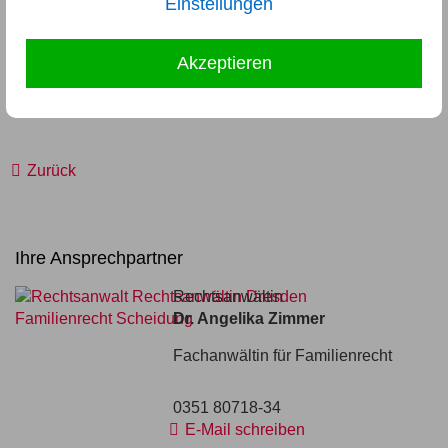
Einstellungen
Fazit:
Zusammenfassend kann festgehalten werden, dass
Akzeptieren
grundsätzlich ein Anspruch besteht, aber für den Fall einer
streitigen Auseinandersetzung sich die Höhe der Zahlung
nicht sicher voraussagen lässt.
Zurück
Ihre Ansprechpartner
Rechtsanwältin
Dr. Angelika Zimmer
Fachanwältin für Familienrecht
0351 80718-34
E-Mail schreiben