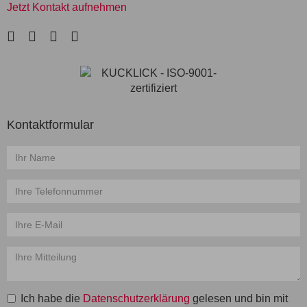
Jetzt Kontakt aufnehmen
LinkedIn
Facebook
Instagram
Xing
Kontaktformular
Name
*
Telefon
*
E-
Mail
*
Mitteilung
*
Ich habe die
Datenschutzerklärung
gelesen und bin mit