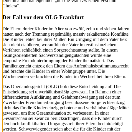
Dilemma und hat eigentlich „nur die Wahl zwischen Pest und
Cholera“.
Der Fall vor dem OLG Frankfurt
Die Eltern dreier Kinder im Alter von zwölf, zehn und sieben Jahren
hatten nach der Trennung regelmäßig massiv eskalierende Konflikte.
Die Kinder lebten bei ihrer Mutter. Ein Umgang mit dem Vater ließ
sich nicht etablieren, woraufhin der Vater im erstinstanzlichen
Verfahren schließlich einen Sorgerechtsantrag stellte. In einem
lösungsorientierten Sachverständigengutachten wurde eine
temporäre Fremdunterbringung der Kinder thematisiert. Das
Familiengericht entzog den Eltern das Aufenthaltsbestimmungsrecht
und brachte die Kinder in einer Wohngruppe unter. Die
Wochenenden verbrachten die Kinder im Wechsel bei ihren Eltern.
Das Oberlandesgericht (OLG) hob diese Entscheidung auf. Die
Entscheidung sei unverhältnismäßig gewesen. Im Rahmen einer
differenzierten Aufklärung und Gefahrenabwägung sei der zum
Zwecke der Fremdunterbringung beschlossene Sorgerechtsentzug
nicht das für die Kinder einzig gebotene und verhältnismäßige Mittel
gewesen, um ihre Gesamtsituation zu verbessern. In einer
Gesamtschau sei zwar zu berücksichtigen, dass die Kinder durch
den hoch konflikthaften Umgangsstreit ihrer Eltern beeinträchtigt
werden. Schwerwiegender seien aber die für die Kinder mit der