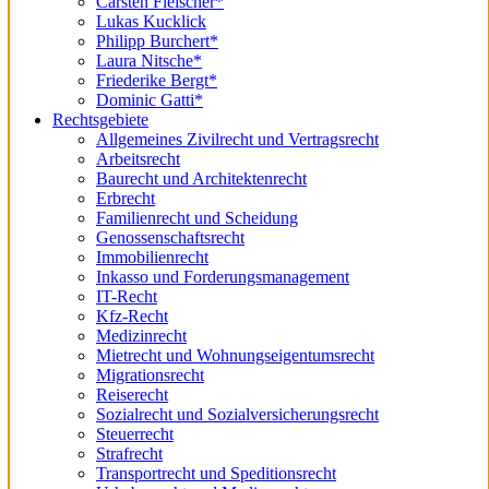
Carsten Fleischer*
Lukas Kucklick
Philipp Burchert*
Laura Nitsche*
Friederike Bergt*
Dominic Gatti*
Rechtsgebiete
Allgemeines Zivilrecht und Vertragsrecht
Arbeitsrecht
Baurecht und Architektenrecht
Erbrecht
Familienrecht und Scheidung
Genossenschaftsrecht
Immobilienrecht
Inkasso und Forderungsmanagement
IT-Recht
Kfz-Recht
Medizinrecht
Mietrecht und Wohnungseigentumsrecht
Migrationsrecht
Reiserecht
Sozialrecht und Sozialversicherungsrecht
Steuerrecht
Strafrecht
Transportrecht und Speditionsrecht