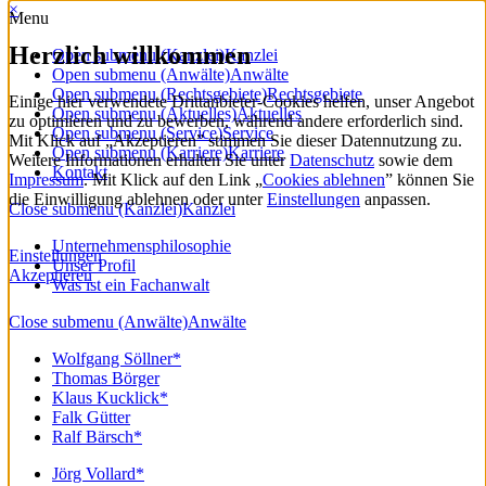
×
Menu
Herzlich willkommen
Open submenu (Kanzlei)
Kanzlei
Open submenu (Anwälte)
Anwälte
Open submenu (Rechtsgebiete)
Rechtsgebiete
Einige hier verwendete Drittanbieter-Cookies helfen, unser Angebot
Open submenu (Aktuelles)
Aktuelles
zu optimieren und zu bewerben, während andere erforderlich sind.
Open submenu (Service)
Service
Mit Klick auf „Akzeptieren” stimmen Sie dieser Datennutzung zu.
Open submenu (Karriere)
Karriere
Weitere Informationen erhalten Sie unter
Datenschutz
sowie dem
Kontakt
Impressum
. Mit Klick auf den Link „
Cookies ablehnen
” können Sie
die Einwilligung ablehnen oder unter
Einstellungen
anpassen.
Close submenu (Kanzlei)
Kanzlei
Unternehmensphilosophie
Einstellungen
Unser Profil
Akzeptieren
Was ist ein Fachanwalt
Close submenu (Anwälte)
Anwälte
Wolfgang Söllner*
Thomas Börger
Klaus Kucklick*
Falk Gütter
Ralf Bärsch*
Jörg Vollard*