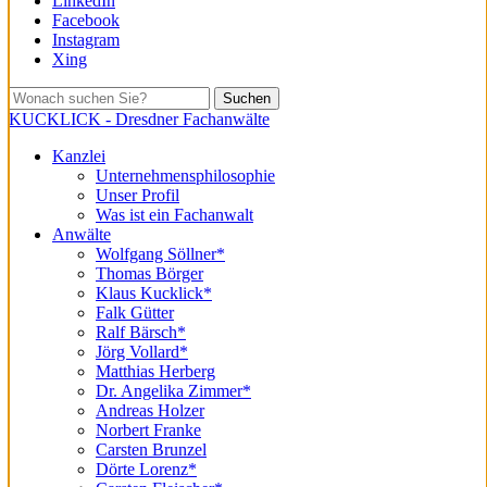
LinkedIn
Facebook
Instagram
Xing
Suchen
KUCKLICK - Dresdner Fachanwälte
Kanzlei
Unternehmensphilosophie
Unser Profil
Was ist ein Fachanwalt
Anwälte
Wolfgang Söllner*
Thomas Börger
Klaus Kucklick*
Falk Gütter
Ralf Bärsch*
Jörg Vollard*
Matthias Herberg
Dr. Angelika Zimmer*
Andreas Holzer
Norbert Franke
Carsten Brunzel
Dörte Lorenz*