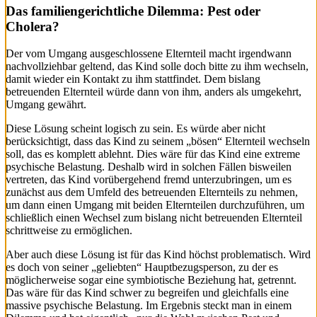
Das familiengerichtliche Dilemma: Pest oder
Cholera?
Der vom Umgang ausgeschlossene Elternteil macht irgendwann
nachvollziehbar geltend, das Kind solle doch bitte zu ihm wechseln,
damit wieder ein Kontakt zu ihm stattfindet. Dem bislang
betreuenden Elternteil würde dann von ihm, anders als umgekehrt,
Umgang gewährt.
Diese Lösung scheint logisch zu sein. Es würde aber nicht
berücksichtigt, dass das Kind zu seinem „bösen“ Elternteil wechseln
soll, das es komplett ablehnt. Dies wäre für das Kind eine extreme
psychische Belastung. Deshalb wird in solchen Fällen bisweilen
vertreten, das Kind vorübergehend fremd unterzubringen, um es
zunächst aus dem Umfeld des betreuenden Elternteils zu nehmen,
um dann einen Umgang mit beiden Elternteilen durchzuführen, um
schließlich einen Wechsel zum bislang nicht betreuenden Elternteil
schrittweise zu ermöglichen.
Aber auch diese Lösung ist für das Kind höchst problematisch. Wird
es doch von seiner „geliebten“ Hauptbezugsperson, zu der es
möglicherweise sogar eine symbiotische Beziehung hat, getrennt.
Das wäre für das Kind schwer zu begreifen und gleichfalls eine
massive psychische Belastung. Im Ergebnis steckt man in einem