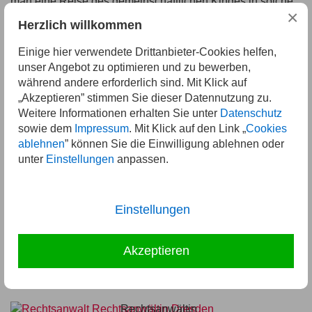
man eine Reise des gemeinschaftlichen Kindes in solche
×
Regionen zulässt,
zustimmungsbedürftig
ist.
Herzlich willkommen
Vor diesem Hintergrund ist daher jedem zu empfehlen,
Einige hier verwendete Drittanbieter-Cookies helfen,
dass er sich bei Auslandsreisen mit dem gemeinsamen
unser Angebot zu optimieren und zu bewerben,
Kind vorab über die dortige Sicherheit und
während andere erforderlich sind. Mit Klick auf
Gefährdungslage informiert, was u. a. über die
„Akzeptieren” stimmen Sie dieser Datennutzung zu.
Internetseiten des Auswärtigen Amtes möglich ist und im
Weitere Informationen erhalten Sie unter
Datenschutz
Zweifel rechtzeitig, und zwar vor Buchung der Reise, den
sowie dem
Impressum
. Mit Klick auf den Link „
Cookies
anderen Elternteil fragt, ob es hier Bedenken gibt. Im
ablehnen
” können Sie die Einwilligung ablehnen oder
Zweifel sollte dann lieber von der Reise Abstand
unter
Einstellungen
anpassen.
genommen werden, um möglichen Kosten, die natürlich
dann entstehen, wenn das Kind nicht mitreisen darf, zu
entgehen.
Einstellungen
Zurück
Akzeptieren
Ihre Ansprechpartner
Rechtsanwältin