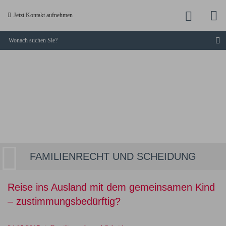
M
Jetzt
Jetzt Kontakt aufnehmen
a
anruf
S
KUCKLICK
-
Dresdner
Fachanwälte
FAMILIENRECHT UND SCHEIDUNG
Reise ins Ausland mit dem gemeinsamen Kind
– zustimmungsbedürftig?