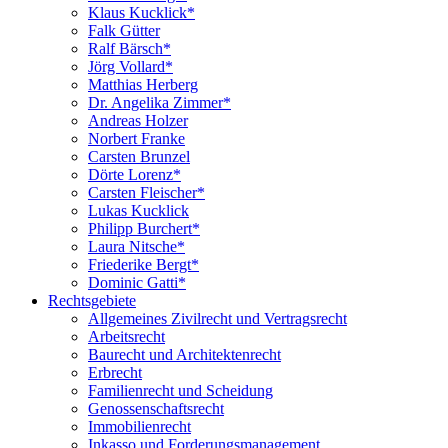
Klaus Kucklick*
Falk Gütter
Ralf Bärsch*
Jörg Vollard*
Matthias Herberg
Dr. Angelika Zimmer*
Andreas Holzer
Norbert Franke
Carsten Brunzel
Dörte Lorenz*
Carsten Fleischer*
Lukas Kucklick
Philipp Burchert*
Laura Nitsche*
Friederike Bergt*
Dominic Gatti*
Rechtsgebiete
Allgemeines Zivilrecht und Vertragsrecht
Arbeitsrecht
Baurecht und Architektenrecht
Erbrecht
Familienrecht und Scheidung
Genossenschaftsrecht
Immobilienrecht
Inkasso und Forderungsmanagement