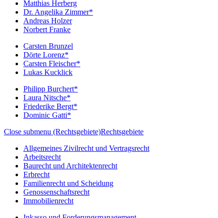
Matthias Herberg
Dr. Angelika Zimmer*
Andreas Holzer
Norbert Franke
Carsten Brunzel
Dörte Lorenz*
Carsten Fleischer*
Lukas Kucklick
Philipp Burchert*
Laura Nitsche*
Friederike Bergt*
Dominic Gatti*
Close submenu (Rechtsgebiete)
Rechtsgebiete
Allgemeines Zivilrecht und Vertragsrecht
Arbeitsrecht
Baurecht und Architektenrecht
Erbrecht
Familienrecht und Scheidung
Genossenschaftsrecht
Immobilienrecht
Inkasso und Forderungsmanagement