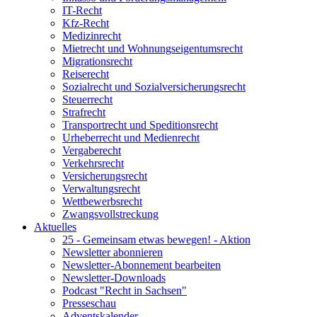
IT-Recht
Kfz-Recht
Medizinrecht
Mietrecht und Wohnungseigentumsrecht
Migrationsrecht
Reiserecht
Sozialrecht und Sozialversicherungsrecht
Steuerrecht
Strafrecht
Transportrecht und Speditionsrecht
Urheberrecht und Medienrecht
Vergaberecht
Verkehrsrecht
Versicherungsrecht
Verwaltungsrecht
Wettbewerbsrecht
Zwangsvollstreckung
Aktuelles
25 - Gemeinsam etwas bewegen! - Aktion
Newsletter abonnieren
Newsletter-Abonnement bearbeiten
Newsletter-Downloads
Podcast "Recht in Sachsen"
Presseschau
Adventskalender