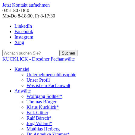
Jetzt Kontakt aufnehmen
0351 80718-0
Mo-Do 8-18:00, Fr 8-17:30
LinkedIn
Facebook
Instagram
Xing
Suchen
KUCKLICK - Dresdner Fachanwälte
Kanzlei
Unternehmensphilosophie
Unser Profil
Was ist ein Fachanwalt
Anwälte
Wolfgang Söllner*
Thomas Börger
Klaus Kucklick*
Falk Gütter
Ralf Bärsch*
Jörg Vollard*
Matthias Herberg
Dr. Angelika Zimmer*