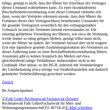
ruhig), genügt es nicht, dass der Mieter bei Abschluss des Vertrages
diesen Umstand wahrnehmen kann. Zu einer (konkludenten)
Beschaffenheitsvereinbarung wird dieser Umstand vielmehr erst
dann, wenn der Vermieter erkennen musste, dass dem Mieter die
Fortdauer dieses (bei Vertragsschluss) bestehenden Umstandes für
die gesamte Vertragszeit wesentlich für den vertragsgemäßen
Gebrauch ist und der Vermieter hiermit einverstanden ist. Die
einseitig gebliebene Vorstellung des Mieters, wie etwa die Wohnung
werde immer so ruhig gelegen bleiben, genügt selbst dann nicht,
wenn der Mieter sie äußert, der Vermieter hierauf aber nicht reagiert.
Erst eine irgendwie geartete Zustimmungsreaktion des Vermieters zu
dieser Äußerung kann zu einer Beschaffenheitsvereinbarung führen.
Ansonsten gibt es keinen Anspruch des Mieters auf etwa
gleichbleibend ruhige Verhältnisse; insbesondere nicht in der
Großstadt. Hier müsse, so der BGH, jederzeit mit Veränderungen
der Lärmbelastung (etwa infolge von Straßenbaustellen und dadurch
geänderter Verkehrsführung) gerechnet werden.
Zurück
Ihr Ansprechpartner
Rechtsanwalt
Falk Gütter
Fachanwalt für Miet- und
Wohnungseigentumsrecht
0351 80718-41
E-Mail schreiben