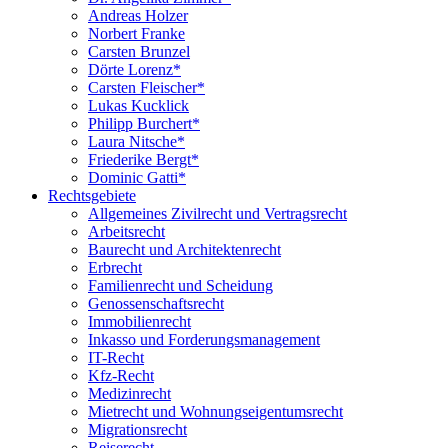
Andreas Holzer
Norbert Franke
Carsten Brunzel
Dörte Lorenz*
Carsten Fleischer*
Lukas Kucklick
Philipp Burchert*
Laura Nitsche*
Friederike Bergt*
Dominic Gatti*
Rechtsgebiete
Allgemeines Zivilrecht und Vertragsrecht
Arbeitsrecht
Baurecht und Architektenrecht
Erbrecht
Familienrecht und Scheidung
Genossenschaftsrecht
Immobilienrecht
Inkasso und Forderungsmanagement
IT-Recht
Kfz-Recht
Medizinrecht
Mietrecht und Wohnungseigentumsrecht
Migrationsrecht
Reiserecht