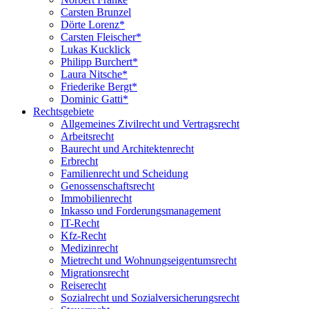
Carsten Brunzel
Dörte Lorenz*
Carsten Fleischer*
Lukas Kucklick
Philipp Burchert*
Laura Nitsche*
Friederike Bergt*
Dominic Gatti*
Rechtsgebiete
Allgemeines Zivilrecht und Vertragsrecht
Arbeitsrecht
Baurecht und Architektenrecht
Erbrecht
Familienrecht und Scheidung
Genossenschaftsrecht
Immobilienrecht
Inkasso und Forderungsmanagement
IT-Recht
Kfz-Recht
Medizinrecht
Mietrecht und Wohnungseigentumsrecht
Migrationsrecht
Reiserecht
Sozialrecht und Sozialversicherungsrecht