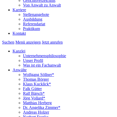
Gerichtsverzeichnis
Von Anwalt zu Anwalt
Karriere
Stellenangebote
Ausbildung
Referendariat
Praktikum
Kontakt
Suchen
Menü anzeigen
Jetzt anrufen
Kanzlei
Unternehmensphilosophie
Unser Profil
Was ist ein Fachanwalt
Anwälte
Wolfgang Söllner*
Thomas Börger
Klaus Kucklick*
Falk Gütter
Ralf Bärsch*
Jörg Vollard*
Matthias Herberg
Dr. Angelika Zimmer*
Andreas Holzer
Norbert Franke