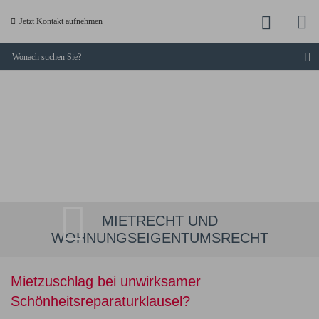
M
Jetzt
Jetzt Kontakt aufnehmen
a
anruf
S
KUCKLICK
-
Dresdner
Fachanwälte
MIETRECHT UND
WOHNUNGSEIGENTUMSRECHT
Mietzuschlag bei unwirksamer
Schönheitsreparaturklausel?