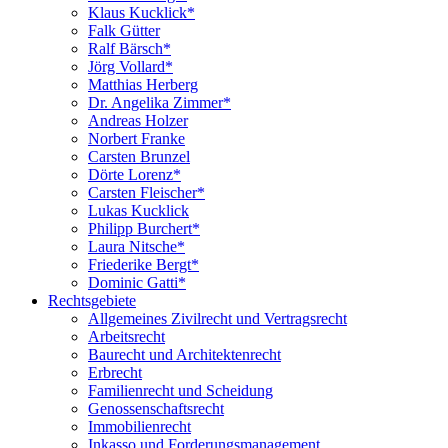
Klaus Kucklick*
Falk Gütter
Ralf Bärsch*
Jörg Vollard*
Matthias Herberg
Dr. Angelika Zimmer*
Andreas Holzer
Norbert Franke
Carsten Brunzel
Dörte Lorenz*
Carsten Fleischer*
Lukas Kucklick
Philipp Burchert*
Laura Nitsche*
Friederike Bergt*
Dominic Gatti*
Rechtsgebiete
Allgemeines Zivilrecht und Vertragsrecht
Arbeitsrecht
Baurecht und Architektenrecht
Erbrecht
Familienrecht und Scheidung
Genossenschaftsrecht
Immobilienrecht
Inkasso und Forderungsmanagement