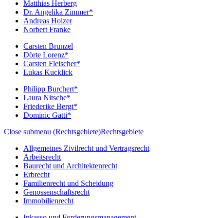
Matthias Herberg
Dr. Angelika Zimmer*
Andreas Holzer
Norbert Franke
Carsten Brunzel
Dörte Lorenz*
Carsten Fleischer*
Lukas Kucklick
Philipp Burchert*
Laura Nitsche*
Friederike Bergt*
Dominic Gatti*
Close submenu (Rechtsgebiete)
Rechtsgebiete
Allgemeines Zivilrecht und Vertragsrecht
Arbeitsrecht
Baurecht und Architektenrecht
Erbrecht
Familienrecht und Scheidung
Genossenschaftsrecht
Immobilienrecht
Inkasso und Forderungsmanagement