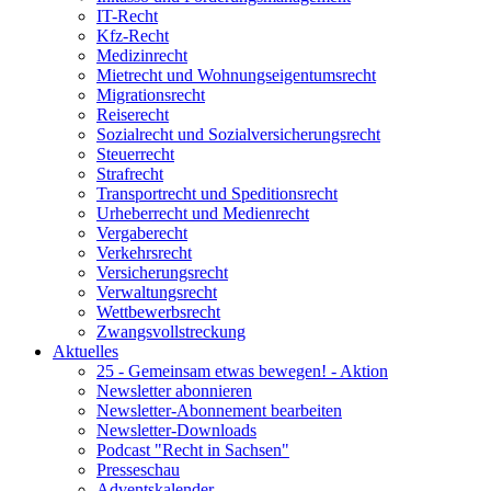
IT-Recht
Kfz-Recht
Medizinrecht
Mietrecht und Wohnungseigentumsrecht
Migrationsrecht
Reiserecht
Sozialrecht und Sozialversicherungsrecht
Steuerrecht
Strafrecht
Transportrecht und Speditionsrecht
Urheberrecht und Medienrecht
Vergaberecht
Verkehrsrecht
Versicherungsrecht
Verwaltungsrecht
Wettbewerbsrecht
Zwangsvollstreckung
Aktuelles
25 - Gemeinsam etwas bewegen! - Aktion
Newsletter abonnieren
Newsletter-Abonnement bearbeiten
Newsletter-Downloads
Podcast "Recht in Sachsen"
Presseschau
Adventskalender