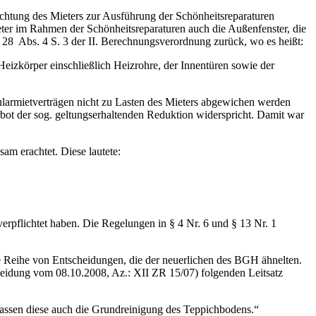
ichtung des Mieters zur Ausführung der Schönheitsreparaturen
ter im Rahmen der Schönheitsreparaturen auch die Außenfenster, die
§ 28 Abs. 4 S. 3 der II. Berechnungsverordnung zurück, wo es heißt:
izkörper einschließlich Heizrohre, der Innentüren sowie der
rmularmietverträgen nicht zu Lasten des Mieters abgewichen werden
erbot der sog. geltungserhaltenden Reduktion widerspricht. Damit war
am erachtet. Diese lautete:
erpflichtet haben. Die Regelungen in § 4 Nr. 6 und § 13 Nr. 1
e Reihe von Entscheidungen, die der neuerlichen des BGH ähnelten.
cheidung vom 08.10.2008, Az.: XII ZR 15/07) folgenden Leitsatz
fassen diese auch die Grundreinigung des Teppichbodens.“