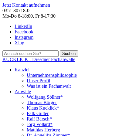
Jetzt Kontakt aufnehmen
0351 80718-0
Mo-Do 8-18:00, Fr 8-17:30
LinkedIn
Facebook
Instagram
Xing
Suchen
KUCKLICK - Dresdner Fachanwälte
Kanzlei
Unternehmensphilosophie
Unser Profil
Was ist ein Fachanwalt
Anwälte
Wolfgang Söllner*
Thomas Börger
Klaus Kucklick*
Falk Gütter
Ralf Bärsch*
Jörg Vollard*
Matthias Herberg
Dr. Angelika Zimmer*