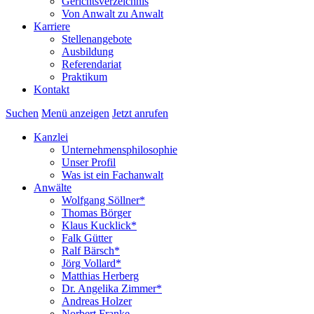
Gerichtsverzeichnis
Von Anwalt zu Anwalt
Karriere
Stellenangebote
Ausbildung
Referendariat
Praktikum
Kontakt
Suchen
Menü anzeigen
Jetzt anrufen
Kanzlei
Unternehmensphilosophie
Unser Profil
Was ist ein Fachanwalt
Anwälte
Wolfgang Söllner*
Thomas Börger
Klaus Kucklick*
Falk Gütter
Ralf Bärsch*
Jörg Vollard*
Matthias Herberg
Dr. Angelika Zimmer*
Andreas Holzer
Norbert Franke