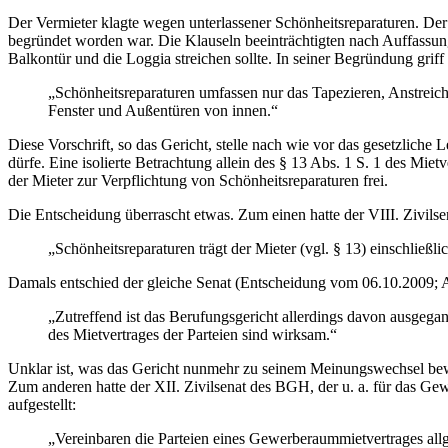
Der Vermieter klagte wegen unterlassener Schönheitsreparaturen. Der
begründet worden war. Die Klauseln beeinträchtigten nach Auffassu
Balkontür und die Loggia streichen sollte. In seiner Begründung grif
„Schönheitsreparaturen umfassen nur das Tapezieren, Anstreic
Fenster und Außentüren von innen.“
Diese Vorschrift, so das Gericht, stelle nach wie vor das gesetzliche
dürfe. Eine isolierte Betrachtung allein des § 13 Abs. 1 S. 1 des Mie
der Mieter zur Verpflichtung von Schönheitsreparaturen frei.
Die Entscheidung überrascht etwas. Zum einen hatte der VIII. Zivilsen
„Schönheitsreparaturen trägt der Mieter (vgl. § 13) einschließ
Damals entschied der gleiche Senat (Entscheidung vom 06.10.2009; A
„Zutreffend ist das Berufungsgericht allerdings davon ausgega
des Mietvertrages der Parteien sind wirksam.“
Unklar ist, was das Gericht nunmehr zu seinem Meinungswechsel bewo
Zum anderen hatte der XII. Zivilsenat des BGH, der u. a. für das Ge
aufgestellt:
„Vereinbaren die Parteien eines Gewerberaummietvertrages all