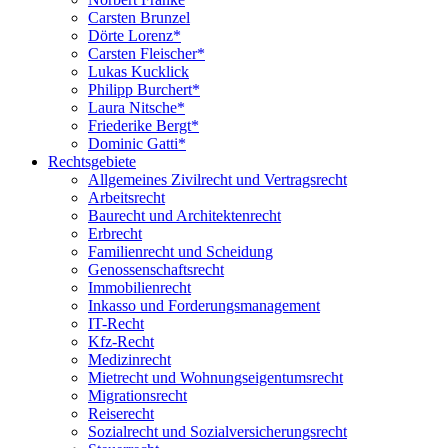
Carsten Brunzel
Dörte Lorenz*
Carsten Fleischer*
Lukas Kucklick
Philipp Burchert*
Laura Nitsche*
Friederike Bergt*
Dominic Gatti*
Rechtsgebiete
Allgemeines Zivilrecht und Vertragsrecht
Arbeitsrecht
Baurecht und Architektenrecht
Erbrecht
Familienrecht und Scheidung
Genossenschaftsrecht
Immobilienrecht
Inkasso und Forderungsmanagement
IT-Recht
Kfz-Recht
Medizinrecht
Mietrecht und Wohnungseigentumsrecht
Migrationsrecht
Reiserecht
Sozialrecht und Sozialversicherungsrecht