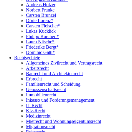
Andreas Holzer
Norbert Franke
Carsten Brunzel
Dörte Lorenz*
Carsten Fleischer*
Lukas Kucklick
Philipp Burchert*
Laura Nitsche*
Friederike Bergt*
Dominic Gatti*
Rechtsgebiete
Allgemeines Zivilrecht und Vertragsrecht
Arbeitsrecht
Baurecht und Architektenrecht
Erbrecht
Familienrecht und Scheidung
Genossenschaftsrecht
Immobilienrecht
Inkasso und Forderungsmanagement
IT-Recht
Kfz-Recht
Medizinrecht
Mietrecht und Wohnungseigentumsrecht
Migrationsrecht
Reiserecht