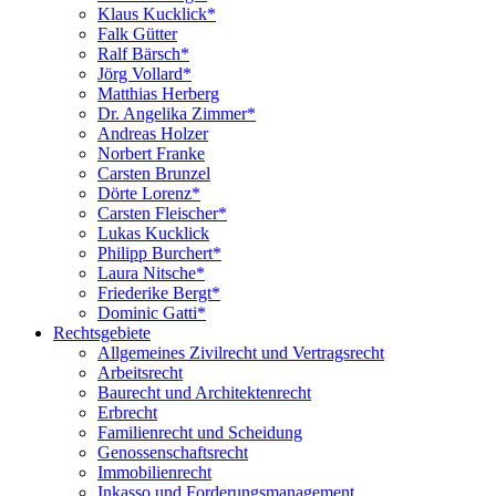
Klaus Kucklick*
Falk Gütter
Ralf Bärsch*
Jörg Vollard*
Matthias Herberg
Dr. Angelika Zimmer*
Andreas Holzer
Norbert Franke
Carsten Brunzel
Dörte Lorenz*
Carsten Fleischer*
Lukas Kucklick
Philipp Burchert*
Laura Nitsche*
Friederike Bergt*
Dominic Gatti*
Rechtsgebiete
Allgemeines Zivilrecht und Vertragsrecht
Arbeitsrecht
Baurecht und Architektenrecht
Erbrecht
Familienrecht und Scheidung
Genossenschaftsrecht
Immobilienrecht
Inkasso und Forderungsmanagement