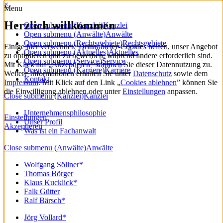
×
Menu
Herzlich willkommen
Open submenu (Kanzlei)
Kanzlei
Open submenu (Anwälte)
Anwälte
Open submenu (Rechtsgebiete)
Rechtsgebiete
Einige hier verwendete Drittanbieter-Cookies helfen, unser Angebot
Open submenu (Aktuelles)
Aktuelles
zu optimieren und zu bewerben, während andere erforderlich sind.
Open submenu (Service)
Service
Mit Klick auf „Akzeptieren” stimmen Sie dieser Datennutzung zu.
Open submenu (Karriere)
Karriere
Weitere Informationen erhalten Sie unter
Datenschutz
sowie dem
Kontakt
Impressum
. Mit Klick auf den Link „
Cookies ablehnen
” können Sie
die Einwilligung ablehnen oder unter
Einstellungen
anpassen.
Close submenu (Kanzlei)
Kanzlei
Unternehmensphilosophie
Einstellungen
Unser Profil
Akzeptieren
Was ist ein Fachanwalt
Close submenu (Anwälte)
Anwälte
Wolfgang Söllner*
Thomas Börger
Klaus Kucklick*
Falk Gütter
Ralf Bärsch*
Jörg Vollard*