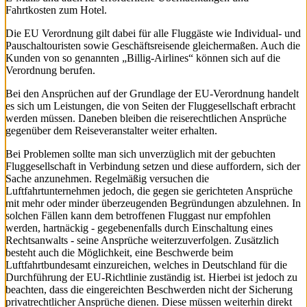
Fahrtkosten zum Hotel.
Die EU Verordnung gilt dabei für alle Fluggäste wie Individual- und
Pauschaltouristen sowie Geschäftsreisende gleichermaßen. Auch die
Kunden von so genannten „Billig-Airlines“ können sich auf die
Verordnung berufen.
Bei den Ansprüchen auf der Grundlage der EU-Verordnung handelt
es sich um Leistungen, die von Seiten der Fluggesellschaft erbracht
werden müssen. Daneben bleiben die reiserechtlichen Ansprüche
gegenüber dem Reiseveranstalter weiter erhalten.
Bei Problemen sollte man sich unverzüglich mit der gebuchten
Fluggesellschaft in Verbindung setzen und diese auffordern, sich der
Sache anzunehmen. Regelmäßig versuchen die
Luftfahrtunternehmen jedoch, die gegen sie gerichteten Ansprüche
mit mehr oder minder überzeugenden Begründungen abzulehnen. In
solchen Fällen kann dem betroffenen Fluggast nur empfohlen
werden, hartnäckig - gegebenenfalls durch Einschaltung eines
Rechtsanwalts - seine Ansprüche weiterzuverfolgen. Zusätzlich
besteht auch die Möglichkeit, eine Beschwerde beim
Luftfahrtbundesamt einzureichen, welches in Deutschland für die
Durchführung der EU-Richtlinie zuständig ist. Hierbei ist jedoch zu
beachten, dass die eingereichten Beschwerden nicht der Sicherung
privatrechtlicher Ansprüche dienen. Diese müssen weiterhin direkt