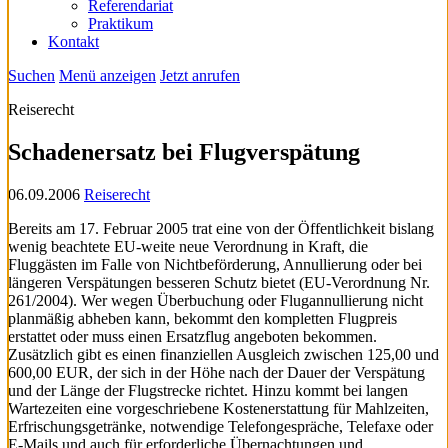
Referendariat
Praktikum
Kontakt
Suchen
Menü anzeigen
Jetzt anrufen
Reiserecht
Schadenersatz bei Flugverspätung
06.09.2006
Reiserecht
Bereits am 17. Februar 2005 trat eine von der Öffentlichkeit bislang
wenig beachtete EU-weite neue Verordnung in Kraft, die
Fluggästen im Falle von Nichtbeförderung, Annullierung oder bei
längeren Verspätungen besseren Schutz bietet (EU-Verordnung Nr.
261/2004). Wer wegen Überbuchung oder Flugannullierung nicht
planmäßig abheben kann, bekommt den kompletten Flugpreis
erstattet oder muss einen Ersatzflug angeboten bekommen.
Zusätzlich gibt es einen finanziellen Ausgleich zwischen 125,00 und
600,00 EUR, der sich in der Höhe nach der Dauer der Verspätung
und der Länge der Flugstrecke richtet. Hinzu kommt bei langen
Wartezeiten eine vorgeschriebene Kostenerstattung für Mahlzeiten,
Erfrischungsgetränke, notwendige Telefongespräche, Telefaxe oder
E-Mails und auch für erforderliche Übernachtungen und