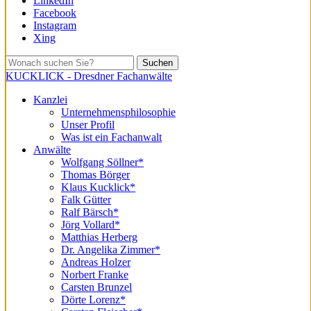
LinkedIn
Facebook
Instagram
Xing
Suchen
KUCKLICK - Dresdner Fachanwälte
Kanzlei
Unternehmensphilosophie
Unser Profil
Was ist ein Fachanwalt
Anwälte
Wolfgang Söllner*
Thomas Börger
Klaus Kucklick*
Falk Gütter
Ralf Bärsch*
Jörg Vollard*
Matthias Herberg
Dr. Angelika Zimmer*
Andreas Holzer
Norbert Franke
Carsten Brunzel
Dörte Lorenz*