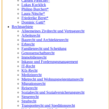
Carsten Fleischer*
Lukas Kucklick
Philipp Burchert*
Laura Nitsche*
Friederike Bergt*
Dominic Gatti*
Rechtsgebiete
Allgemeines Zivilrecht und Vertragsrecht
Arbeitsrecht
Baurecht und Architektenrecht
Erbrecht
Familienrecht und Scheidung
Genossenschaftsrecht
Immobilienrecht
Inkasso und Forderungsmanagement
IT-Recht
Kfz-Recht
Medizinrecht
Mietrecht und Wohnungseigentumsrecht
Migrationsrecht
Reiserecht
Sozialrecht und Sozialversicherungsrecht
Steuerrecht
Strafrecht
Transportrecht und Speditionsrecht