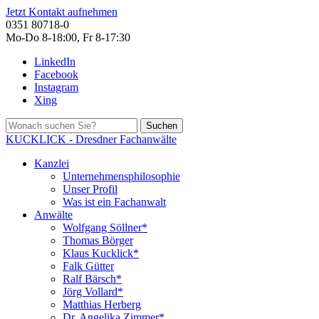
Jetzt Kontakt aufnehmen
0351 80718-0
Mo-Do 8-18:00, Fr 8-17:30
LinkedIn
Facebook
Instagram
Xing
Suchen
KUCKLICK - Dresdner Fachanwälte
Kanzlei
Unternehmensphilosophie
Unser Profil
Was ist ein Fachanwalt
Anwälte
Wolfgang Söllner*
Thomas Börger
Klaus Kucklick*
Falk Gütter
Ralf Bärsch*
Jörg Vollard*
Matthias Herberg
Dr. Angelika Zimmer*