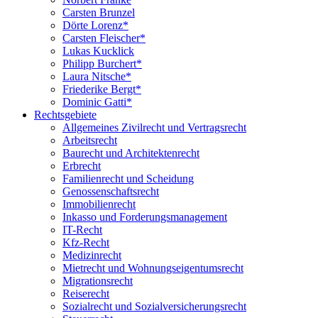
Carsten Brunzel
Dörte Lorenz*
Carsten Fleischer*
Lukas Kucklick
Philipp Burchert*
Laura Nitsche*
Friederike Bergt*
Dominic Gatti*
Rechtsgebiete
Allgemeines Zivilrecht und Vertragsrecht
Arbeitsrecht
Baurecht und Architektenrecht
Erbrecht
Familienrecht und Scheidung
Genossenschaftsrecht
Immobilienrecht
Inkasso und Forderungsmanagement
IT-Recht
Kfz-Recht
Medizinrecht
Mietrecht und Wohnungseigentumsrecht
Migrationsrecht
Reiserecht
Sozialrecht und Sozialversicherungsrecht