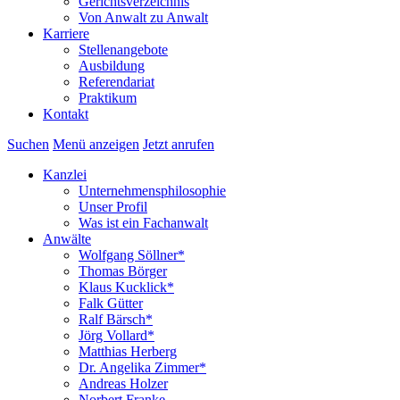
Gerichtsverzeichnis
Von Anwalt zu Anwalt
Karriere
Stellenangebote
Ausbildung
Referendariat
Praktikum
Kontakt
Suchen
Menü anzeigen
Jetzt anrufen
Kanzlei
Unternehmensphilosophie
Unser Profil
Was ist ein Fachanwalt
Anwälte
Wolfgang Söllner*
Thomas Börger
Klaus Kucklick*
Falk Gütter
Ralf Bärsch*
Jörg Vollard*
Matthias Herberg
Dr. Angelika Zimmer*
Andreas Holzer
Norbert Franke