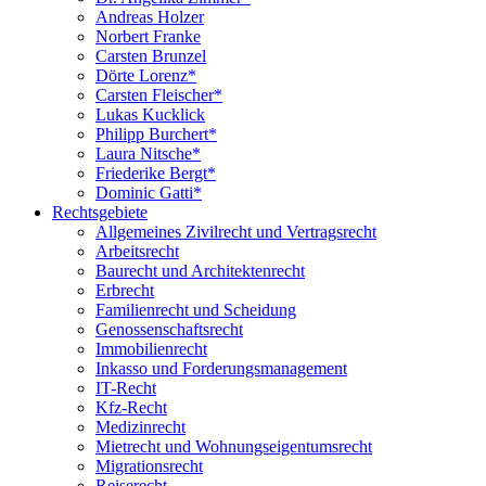
Andreas Holzer
Norbert Franke
Carsten Brunzel
Dörte Lorenz*
Carsten Fleischer*
Lukas Kucklick
Philipp Burchert*
Laura Nitsche*
Friederike Bergt*
Dominic Gatti*
Rechtsgebiete
Allgemeines Zivilrecht und Vertragsrecht
Arbeitsrecht
Baurecht und Architektenrecht
Erbrecht
Familienrecht und Scheidung
Genossenschaftsrecht
Immobilienrecht
Inkasso und Forderungsmanagement
IT-Recht
Kfz-Recht
Medizinrecht
Mietrecht und Wohnungseigentumsrecht
Migrationsrecht
Reiserecht