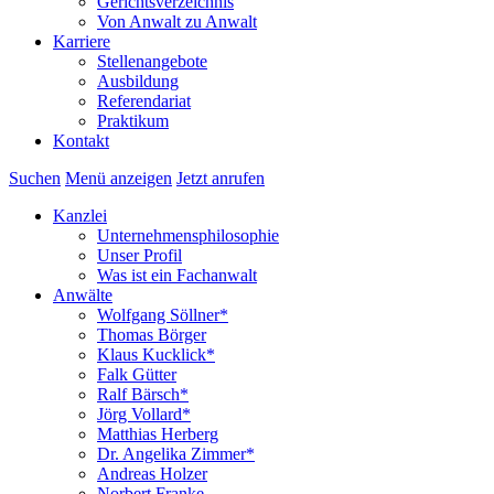
Gerichtsverzeichnis
Von Anwalt zu Anwalt
Karriere
Stellenangebote
Ausbildung
Referendariat
Praktikum
Kontakt
Suchen
Menü anzeigen
Jetzt anrufen
Kanzlei
Unternehmensphilosophie
Unser Profil
Was ist ein Fachanwalt
Anwälte
Wolfgang Söllner*
Thomas Börger
Klaus Kucklick*
Falk Gütter
Ralf Bärsch*
Jörg Vollard*
Matthias Herberg
Dr. Angelika Zimmer*
Andreas Holzer
Norbert Franke