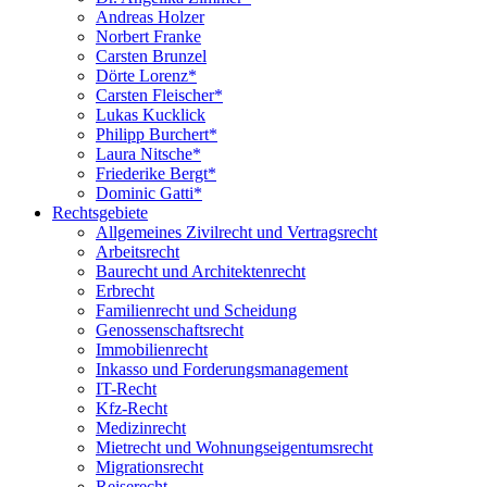
Andreas Holzer
Norbert Franke
Carsten Brunzel
Dörte Lorenz*
Carsten Fleischer*
Lukas Kucklick
Philipp Burchert*
Laura Nitsche*
Friederike Bergt*
Dominic Gatti*
Rechtsgebiete
Allgemeines Zivilrecht und Vertragsrecht
Arbeitsrecht
Baurecht und Architektenrecht
Erbrecht
Familienrecht und Scheidung
Genossenschaftsrecht
Immobilienrecht
Inkasso und Forderungsmanagement
IT-Recht
Kfz-Recht
Medizinrecht
Mietrecht und Wohnungseigentumsrecht
Migrationsrecht
Reiserecht