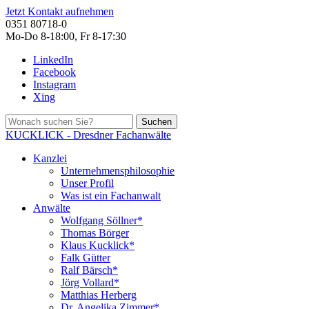
Jetzt Kontakt aufnehmen
0351 80718-0
Mo-Do 8-18:00, Fr 8-17:30
LinkedIn
Facebook
Instagram
Xing
Suchen
KUCKLICK - Dresdner Fachanwälte
Kanzlei
Unternehmensphilosophie
Unser Profil
Was ist ein Fachanwalt
Anwälte
Wolfgang Söllner*
Thomas Börger
Klaus Kucklick*
Falk Gütter
Ralf Bärsch*
Jörg Vollard*
Matthias Herberg
Dr. Angelika Zimmer*