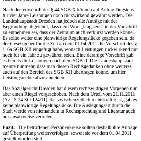
Nach der Vorschrift des § 44 SGB X können auf Antrag längstens
für vier Jahre Leistungen noch rückwirkend gewährt werden. Die
Landeshauptstadt Dresden hat jedoch alle Anträge mit der
Begründung abgelehnt, dass dem Wort „längstens“ in der Vorschrift
zu entnehmen sei, dass der Zeitraum auch verkürzt werden könne.
Es sollte weiter eine planwidrige Regelungslücke gegeben sein, da
der Gesetzgeber für die Zeit ab dem 01.04.2011 die Vorschrift des §
116a SGB XII eingefügt habe, wonach Leistungen rückwirkend nur
noch für ein Jahr zu gewähren seien. Eine derartige Vorschrift gab
es bereits für Leistungen nach dem SGB II. Die Landeshauptstadt
meinte nunmehr, dass man diesen Rechtsgedanken ohne weiteres
auch auf den Bereich des SGB XII übertragen könne, um hier
Leistungsrechte abzuschneiden.
Das Sozialgericht Dresden hat diesem rechtswidrigen Vorgehen nun
aber einen Riegel vorgeschoben. Nach dem Urteil vom 21.11.2011
(Az.: S 24 SO 124/11), das zwischenzeitlich rechtskräftig ist, gab es
keine planwidrige Regelungslücke. Die Auslegungsart durch die
Stadt werde von niemandem in Rechtsprechung und Literatur auch
nur ansatzweise vertreten.
Fazit:
Die betroffenen Personenkreise sollten deshalb ihre Anträge
auf Überprüfung weiterverfolgen, soweit sie vor dem 01.04.2011
gestellt worden sind.