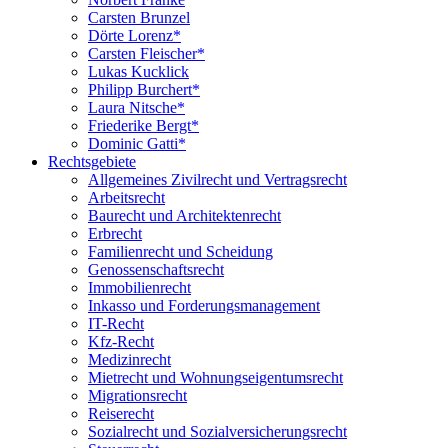
Carsten Brunzel
Dörte Lorenz*
Carsten Fleischer*
Lukas Kucklick
Philipp Burchert*
Laura Nitsche*
Friederike Bergt*
Dominic Gatti*
Rechtsgebiete
Allgemeines Zivilrecht und Vertragsrecht
Arbeitsrecht
Baurecht und Architektenrecht
Erbrecht
Familienrecht und Scheidung
Genossenschaftsrecht
Immobilienrecht
Inkasso und Forderungsmanagement
IT-Recht
Kfz-Recht
Medizinrecht
Mietrecht und Wohnungseigentumsrecht
Migrationsrecht
Reiserecht
Sozialrecht und Sozialversicherungsrecht