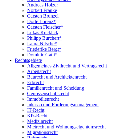
Andreas Holzer
Norbert Franke
Carsten Brunzel
Dörte Lorenz*
Carsten Fleischer*
Lukas Kucklick
Philipp Burchert*
Laura Nitsche*
Friederike Bergt*
Dominic Gatti*
Rechtsgebiete
Allgemeines Zivilrecht und Vertragsrecht
Arbeitsrecht
Baurecht und Architektenrecht
Erbrecht
Familienrecht und Scheidung
Genossenschaftsrecht
Immobilienrecht
Inkasso und Forderungsmanagement
IT-Recht
Kfz-Recht
Medizinrecht
Mietrecht und Wohnungseigentumsrecht
Migrationsrecht
Reiserecht