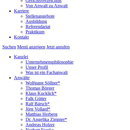
Gerichtsverzeichnis
Von Anwalt zu Anwalt
Karriere
Stellenangebote
Ausbildung
Referendariat
Praktikum
Kontakt
Suchen
Menü anzeigen
Jetzt anrufen
Kanzlei
Unternehmensphilosophie
Unser Profil
Was ist ein Fachanwalt
Anwälte
Wolfgang Söllner*
Thomas Börger
Klaus Kucklick*
Falk Gütter
Ralf Bärsch*
Jörg Vollard*
Matthias Herberg
Dr. Angelika Zimmer*
Andreas Holzer
Norbert Franke