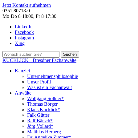
Jetzt Kontakt aufnehmen
0351 80718-0
Mo-Do 8-18:00, Fr 8-17:30
LinkedIn
Facebook
Instagram
Xing
Suchen
KUCKLICK - Dresdner Fachanwälte
Kanzlei
Unternehmensphilosophie
Unser Profil
Was ist ein Fachanwalt
Anwälte
Wolfgang Söllner*
Thomas Börger
Klaus Kucklick*
Falk Gütter
Ralf Bärsch*
Jörg Vollard*
Matthias Herberg
Dr. Angelika Zimmer*