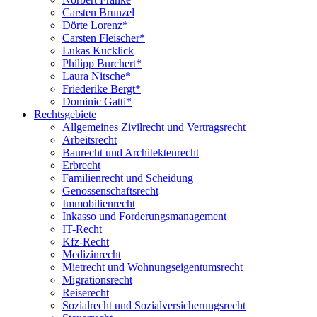
Carsten Brunzel
Dörte Lorenz*
Carsten Fleischer*
Lukas Kucklick
Philipp Burchert*
Laura Nitsche*
Friederike Bergt*
Dominic Gatti*
Rechtsgebiete
Allgemeines Zivilrecht und Vertragsrecht
Arbeitsrecht
Baurecht und Architektenrecht
Erbrecht
Familienrecht und Scheidung
Genossenschaftsrecht
Immobilienrecht
Inkasso und Forderungsmanagement
IT-Recht
Kfz-Recht
Medizinrecht
Mietrecht und Wohnungseigentumsrecht
Migrationsrecht
Reiserecht
Sozialrecht und Sozialversicherungsrecht