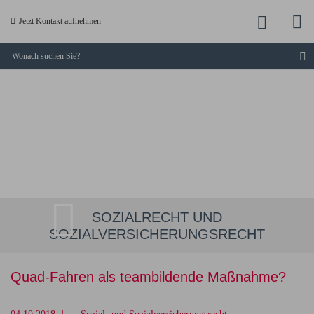
M
Jetzt
Jetzt Kontakt aufnehmen
a
anruf
S
KUCKLICK
-
Dresdner
Fachanwälte
SOZIALRECHT UND
SOZIALVERSICHERUNGSRECHT
Quad-Fahren als teambildende Maßnahme?