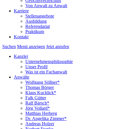
Gerichtsverzeichnis
Von Anwalt zu Anwalt
Karriere
Stellenangebote
Ausbildung
Referendariat
Praktikum
Kontakt
Suchen
Menü anzeigen
Jetzt anrufen
Kanzlei
Unternehmensphilosophie
Unser Profil
Was ist ein Fachanwalt
Anwälte
Wolfgang Söllner*
Thomas Börger
Klaus Kucklick*
Falk Gütter
Ralf Bärsch*
Jörg Vollard*
Matthias Herberg
Dr. Angelika Zimmer*
Andreas Holzer
Norbert Franke