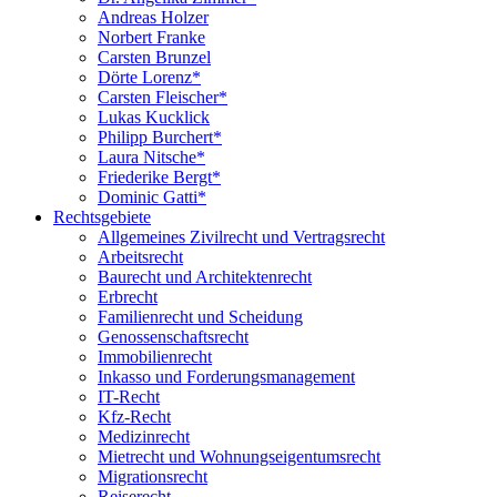
Andreas Holzer
Norbert Franke
Carsten Brunzel
Dörte Lorenz*
Carsten Fleischer*
Lukas Kucklick
Philipp Burchert*
Laura Nitsche*
Friederike Bergt*
Dominic Gatti*
Rechtsgebiete
Allgemeines Zivilrecht und Vertragsrecht
Arbeitsrecht
Baurecht und Architektenrecht
Erbrecht
Familienrecht und Scheidung
Genossenschaftsrecht
Immobilienrecht
Inkasso und Forderungsmanagement
IT-Recht
Kfz-Recht
Medizinrecht
Mietrecht und Wohnungseigentumsrecht
Migrationsrecht
Reiserecht