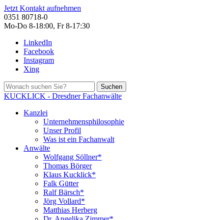
Jetzt Kontakt aufnehmen
0351 80718-0
Mo-Do 8-18:00, Fr 8-17:30
LinkedIn
Facebook
Instagram
Xing
Suchen
KUCKLICK - Dresdner Fachanwälte
Kanzlei
Unternehmensphilosophie
Unser Profil
Was ist ein Fachanwalt
Anwälte
Wolfgang Söllner*
Thomas Börger
Klaus Kucklick*
Falk Gütter
Ralf Bärsch*
Jörg Vollard*
Matthias Herberg
Dr. Angelika Zimmer*