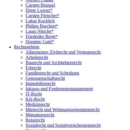
Carsten Brunzel
Dörte Lorenz*
Carsten Fleischer*
Lukas Kucklick
Philipp Burchert*
Laura Nitsche*
Friederike Bergt*
Dominic Gatti*
Rechtsgebiete
Allgemeines Zivilrecht und Vertragsrecht
Arbeitsrecht
Baurecht und Architektenrecht
Erbrecht
Familienrecht und Scheidung
Genossenschaftsrecht
Immobilienrecht
Inkasso und Forderungsmanagement
IT-Recht
Kfz-Recht
Medizinrecht
Mietrecht und Wohnungseigentumsrecht
Migrationsrecht
Reiserecht
Sozialrecht und Sozialversicherungsrecht