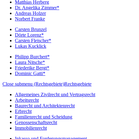
Matthias Herberg
Dr. Angelika Zimmer*
Andreas Holzer
Norbert Franke
Carsten Brunzel
Dörte Lorenz*
Carsten Fleischer*
Lukas Kucklick
Philipp Burchert*
Laura Nitsche*
Friederike Bergt*
Dominic Gatti*
Close submenu (Rechtsgebiete)
Rechtsgebiete
Allgemeines Zivilrecht und Vertragsrecht
Arbeitsrecht
Baurecht und Architektenrecht
Erbrecht
Familienrecht und Scheidung
Genossenschaftsrecht
Immobilienrecht
Inkasso und Forderungsmanagement