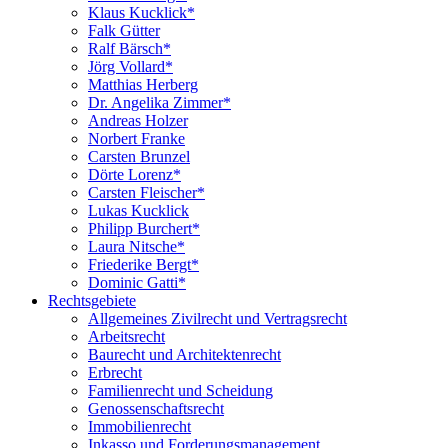
Klaus Kucklick*
Falk Gütter
Ralf Bärsch*
Jörg Vollard*
Matthias Herberg
Dr. Angelika Zimmer*
Andreas Holzer
Norbert Franke
Carsten Brunzel
Dörte Lorenz*
Carsten Fleischer*
Lukas Kucklick
Philipp Burchert*
Laura Nitsche*
Friederike Bergt*
Dominic Gatti*
Rechtsgebiete
Allgemeines Zivilrecht und Vertragsrecht
Arbeitsrecht
Baurecht und Architektenrecht
Erbrecht
Familienrecht und Scheidung
Genossenschaftsrecht
Immobilienrecht
Inkasso und Forderungsmanagement