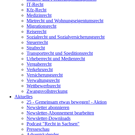
IT-Recht
Kfz-Recht
Medizinrecht
Mietrecht und Wohnungseigentumsrecht
Migrationsrecht
Reiserecht
Sozialrecht und Sozialversicherungsrecht
Steuerrecht
Strafrecht
Transportrecht und Speditionsrecht
Urheberrecht und Medienrecht
Vergaberecht
Verkehrsrecht
Versicherungsrecht
Verwaltungsrecht
Wettbewerbsrecht
Zwangsvollstreckung
Aktuelles
25 - Gemeinsam etwas bewegen! - Aktion
Newsletter abonnieren
Newsletter-Abonnement bearbeiten
Newsletter-Downloads
Podcast "Recht in Sachsen"
Presseschau
Adventskalender