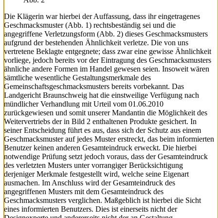
Die Klägerin war hierbei der Auffassung, dass ihr eingetragenes
Geschmacksmuster (Abb. 1) rechtsbeständig sei und die
angegriffene Verletzungsform (Abb. 2) dieses Geschmacksmusters
aufgrund der bestehenden Ähnlichkeit verletze. Die von uns
vertretene Beklagte entgegnete; dass zwar eine gewisse Ähnlichkeit
vorliege, jedoch bereits vor der Eintragung des Geschmacksmusters
ähnliche andere Formen im Handel gewesen seien. Insoweit wären
sämtliche wesentliche Gestaltungsmerkmale des
Gemeinschaftsgeschmacksmusters bereits vorbekannt. Das
Landgericht Braunschweig hat die einstweilige Verfügung nach
mündlicher Verhandlung mit Urteil vom 01.06.2010
zurückgewiesen und somit unserer Mandantin die Möglichkeit des
Weitervertriebs der in Bild 2 enthaltenen Produkte gesichert. In
seiner Entscheidung führt es aus, dass sich der Schutz aus einem
Geschmacksmuster auf jedes Muster erstreckt, das beim informierten
Benutzer keinen anderen Gesamteindruck erweckt. Die hierbei
notwendige Prüfung setzt jedoch voraus, dass der Gesamteindruck
des verletzten Musters unter vorrangiger Berücksichtigung
derjeniger Merkmale festgestellt wird, welche seine Eigenart
ausmachen. Im Anschluss wird der Gesamteindruck des
angegriffenen Musters mit dem Gesamteindruck des
Geschmacksmusters verglichen. Maßgeblich ist hierbei die Sicht
eines informierten Benutzers. Dies ist einerseits nicht der
Designexperte und andererseits nicht der an Gestaltung