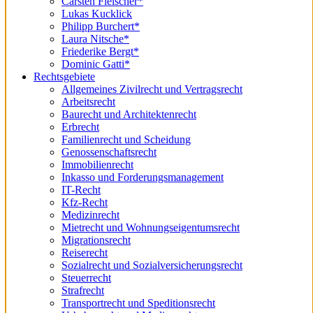
Carsten Fleischer*
Lukas Kucklick
Philipp Burchert*
Laura Nitsche*
Friederike Bergt*
Dominic Gatti*
Rechtsgebiete
Allgemeines Zivilrecht und Vertragsrecht
Arbeitsrecht
Baurecht und Architektenrecht
Erbrecht
Familienrecht und Scheidung
Genossenschaftsrecht
Immobilienrecht
Inkasso und Forderungsmanagement
IT-Recht
Kfz-Recht
Medizinrecht
Mietrecht und Wohnungseigentumsrecht
Migrationsrecht
Reiserecht
Sozialrecht und Sozialversicherungsrecht
Steuerrecht
Strafrecht
Transportrecht und Speditionsrecht