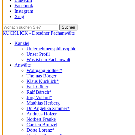
LinkedIn
Facebook
Instagram
Xing
Suchen
KUCKLICK - Dresdner Fachanwälte
Kanzlei
Unternehmensphilosophie
Unser Profil
Was ist ein Fachanwalt
Anwälte
Wolfgang Söllner*
Thomas Börger
Klaus Kucklick*
Falk Gütter
Ralf Bärsch*
Jörg Vollard*
Matthias Herberg
Dr. Angelika Zimmer*
Andreas Holzer
Norbert Franke
Carsten Brunzel
Dörte Lorenz*