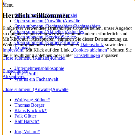
×
Menu
Herzlich willkommen
Open submenu (Kanzlei)
Kanzlei
Open submenu (Anwälte)
Anwälte
Open submenu (Rechtsgebiete)
Rechtsgebiete
Einige hier verwendete Drittanbieter-Cookies helfen, unser Angebot
Open submenu (Aktuelles)
Aktuelles
zu optimieren und zu bewerben, während andere erforderlich sind.
Open submenu (Service)
Service
Mit Klick auf „Akzeptieren” stimmen Sie dieser Datennutzung zu.
Open submenu (Karriere)
Karriere
Weitere Informationen erhalten Sie unter
Datenschutz
sowie dem
Kontakt
Impressum
. Mit Klick auf den Link „
Cookies ablehnen
” können Sie
die Einwilligung ablehnen oder unter
Einstellungen
anpassen.
Close submenu (Kanzlei)
Kanzlei
Unternehmensphilosophie
Einstellungen
Unser Profil
Akzeptieren
Was ist ein Fachanwalt
Close submenu (Anwälte)
Anwälte
Wolfgang Söllner*
Thomas Börger
Klaus Kucklick*
Falk Gütter
Ralf Bärsch*
Jörg Vollard*