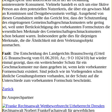
uninteressierte Konsument. Vielmehr handelt es sich um eine fiktive
Person aus dem potenziellen Nutzerkreis, die über ein gewisses Maß
an Kenntnissen und Designbewusstsein verfügt. Ausgehend von
diesen Grundsätzen stellte das Gericht fest, dass der Schutzumfang
des eingetragenen Gemeinschaftsgeschmacksmusters sehr gering
sei, weil unter Berücksichtigung des vorbekannten Formschutzes die
wesentlichen Merkmale des Gemeinschaftsgeschmacksmusters
schon bekannt waren. Insbesondere gelte dies für diejenigen
Merkmale, die die Ähnlichkeit mit dem Verletzungsobjekt
ausmachen.
Fazit
: Die Entscheidung des Landgerichts Braunschweig (Urteil
LG Braunschweig vom 01.06.2010, Az.: 9 O 1024/10) hat wieder
einmal gezeigt, dass ein weitreichender Schutz für ein
Geschmacksmuster nur dann gegeben ist, wenn kein vorbekannter
Formenschutz existiert. Sind jedoch wie im Vorliegenden schon
ähnliche Gestaltungsformen vorhanden, ist der Schutz auf die
Unterschiede zum vorbekannten Formschutz beschränkt.
Zurück
Ihr Ansprechpartner
Rechtsanwalt
Norbert Franke
Fachanwalt für gewerblichen