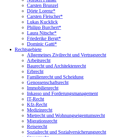
Carsten Brunzel
Dörte Lorenz*
Carsten Fleischer*
Lukas Kucklick
Philipp Burchert*
Laura Nitsche*
Friederike Bergt*
Dominic Gatti*
Rechtsgebiete
Allgemeines Zivilrecht und Vertragsrecht
Arbeitsrecht
Baurecht und Architektenrecht
Erbrecht
Familienrecht und Scheidung
Genossenschaftsrecht
Immobilienrecht
Inkasso und Forderungsmanagement
IT-Recht
Kfz-Recht
Medizinrecht
Mietrecht und Wohnungseigentumsrecht
Migrationsrecht
Reiserecht
Sozialrecht und Sozialversicherungsrecht