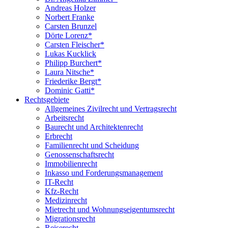
Andreas Holzer
Norbert Franke
Carsten Brunzel
Dörte Lorenz*
Carsten Fleischer*
Lukas Kucklick
Philipp Burchert*
Laura Nitsche*
Friederike Bergt*
Dominic Gatti*
Rechtsgebiete
Allgemeines Zivilrecht und Vertragsrecht
Arbeitsrecht
Baurecht und Architektenrecht
Erbrecht
Familienrecht und Scheidung
Genossenschaftsrecht
Immobilienrecht
Inkasso und Forderungsmanagement
IT-Recht
Kfz-Recht
Medizinrecht
Mietrecht und Wohnungseigentumsrecht
Migrationsrecht
Reiserecht