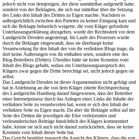
jedoch nicht von demjenigen, der diese unmittelbar aufgestellt hatte,
sondern von der Beklagten, die sich nur mittelbar über die Setzung
des Links den Inhalt des Dritten zu Eigen machte. Nachdem es
außergerichtlich zwischen den Parteien zu keiner Einigung kam und
sich die Beklagte beharrlich weigerte, die vom Kläger geforderte
Unterlassungserklärung abzugeben, wurde der Rechtsstreit vor dem
Landgericht Dresden angestrengt. Im Laufe des Prozesses wurde
durch die Beklagte eingewandt, dass sie überhaupt keine
Verantwortung für den Inhalt des von ihr verlinkten Blogs trage, da
dort keine Äußerungen von ihr enthalten seien, sondern eine des
Blog-Betreibers (Dritter). Überdies hätte sie keine Kenntnis vom
Inhalt des Blogs gehabt, sodass ein Unterlassungsanspruch des
Klägers zwar gegen die Dritte berechtigt sei, nicht jedoch gegen sie
selbst.
Das Landgericht Dresden ist dieser Argumentation nicht gefolgt und
hat in Anlehnung an die von dem Kläger zitierte Rechtsprechung
des Landgerichts Hamburg darauf hingewiesen, dass der Betreiber
einer Internetpräsenz durch das Anlegen eines Links die Inhalte der
verlinkten Seite zu verantworten hat, wenn er sich den Inhalt der
verlinkten Seite zu Eigen macht. Da aber die Beklagte selbst auf der
Seite des Dritten die jeweiligen die Ehre verletzenden und
verleumderischen Beiträge hinsichtlich des Klägers kommentiert
habe, könne sie sich auch nicht darauf zurückziehen, dass sie keine
Kenntnis vom Inhalt dieser Seite hat.
Das Gericht bestätigt insoweit die Ansicht des Klägers, dass die von