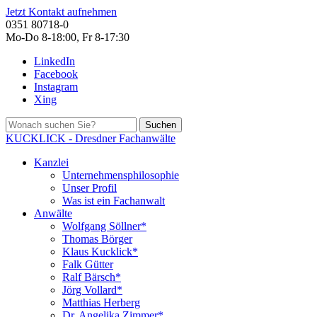
Jetzt Kontakt aufnehmen
0351 80718-0
Mo-Do 8-18:00, Fr 8-17:30
LinkedIn
Facebook
Instagram
Xing
Suchen
KUCKLICK - Dresdner Fachanwälte
Kanzlei
Unternehmensphilosophie
Unser Profil
Was ist ein Fachanwalt
Anwälte
Wolfgang Söllner*
Thomas Börger
Klaus Kucklick*
Falk Gütter
Ralf Bärsch*
Jörg Vollard*
Matthias Herberg
Dr. Angelika Zimmer*