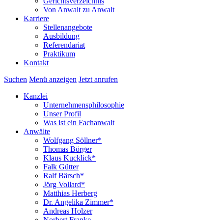
Gerichtsverzeichnis
Von Anwalt zu Anwalt
Karriere
Stellenangebote
Ausbildung
Referendariat
Praktikum
Kontakt
Suchen
Menü anzeigen
Jetzt anrufen
Kanzlei
Unternehmensphilosophie
Unser Profil
Was ist ein Fachanwalt
Anwälte
Wolfgang Söllner*
Thomas Börger
Klaus Kucklick*
Falk Gütter
Ralf Bärsch*
Jörg Vollard*
Matthias Herberg
Dr. Angelika Zimmer*
Andreas Holzer
Norbert Franke