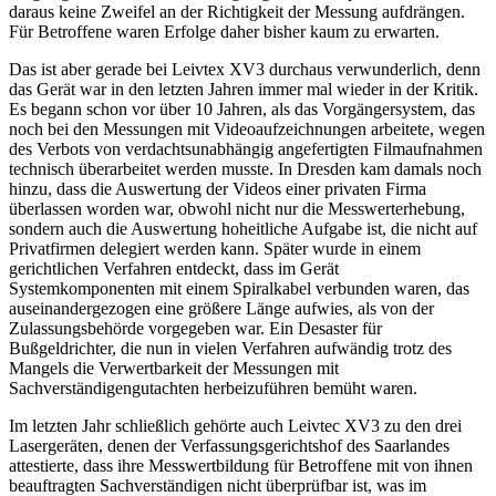
daraus keine Zweifel an der Richtigkeit der Messung aufdrängen.
Für Betroffene waren Erfolge daher bisher kaum zu erwarten.
Das ist aber gerade bei Leivtex XV3 durchaus verwunderlich, denn
das Gerät war in den letzten Jahren immer mal wieder in der Kritik.
Es begann schon vor über 10 Jahren, als das Vorgängersystem, das
noch bei den Messungen mit Videoaufzeichnungen arbeitete, wegen
des Verbots von verdachtsunabhängig angefertigten Filmaufnahmen
technisch überarbeitet werden musste. In Dresden kam damals noch
hinzu, dass die Auswertung der Videos einer privaten Firma
überlassen worden war, obwohl nicht nur die Messwerterhebung,
sondern auch die Auswertung hoheitliche Aufgabe ist, die nicht auf
Privatfirmen delegiert werden kann. Später wurde in einem
gerichtlichen Verfahren entdeckt, dass im Gerät
Systemkomponenten mit einem Spiralkabel verbunden waren, das
auseinandergezogen eine größere Länge aufwies, als von der
Zulassungsbehörde vorgegeben war. Ein Desaster für
Bußgeldrichter, die nun in vielen Verfahren aufwändig trotz des
Mangels die Verwertbarkeit der Messungen mit
Sachverständigengutachten herbeizuführen bemüht waren.
Im letzten Jahr schließlich gehörte auch Leivtec XV3 zu den drei
Lasergeräten, denen der Verfassungsgerichtshof des Saarlandes
attestierte, dass ihre Messwertbildung für Betroffene mit von ihnen
beauftragten Sachverständigen nicht überprüfbar ist, was im