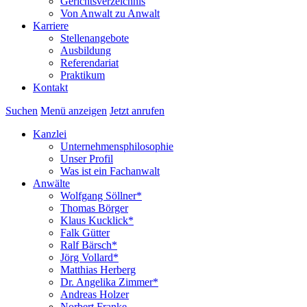
Gerichtsverzeichnis
Von Anwalt zu Anwalt
Karriere
Stellenangebote
Ausbildung
Referendariat
Praktikum
Kontakt
Suchen
Menü anzeigen
Jetzt anrufen
Kanzlei
Unternehmensphilosophie
Unser Profil
Was ist ein Fachanwalt
Anwälte
Wolfgang Söllner*
Thomas Börger
Klaus Kucklick*
Falk Gütter
Ralf Bärsch*
Jörg Vollard*
Matthias Herberg
Dr. Angelika Zimmer*
Andreas Holzer
Norbert Franke