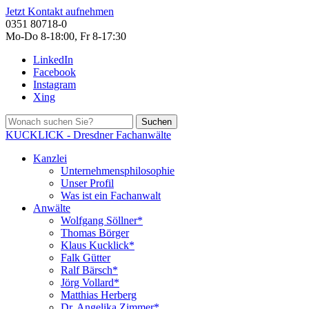
Jetzt Kontakt aufnehmen
0351 80718-0
Mo-Do 8-18:00, Fr 8-17:30
LinkedIn
Facebook
Instagram
Xing
Suchen
KUCKLICK - Dresdner Fachanwälte
Kanzlei
Unternehmensphilosophie
Unser Profil
Was ist ein Fachanwalt
Anwälte
Wolfgang Söllner*
Thomas Börger
Klaus Kucklick*
Falk Gütter
Ralf Bärsch*
Jörg Vollard*
Matthias Herberg
Dr. Angelika Zimmer*