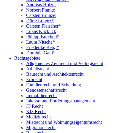
Andreas Holzer
Norbert Franke
Carsten Brunzel
Dörte Lorenz*
Carsten Fleischer*
Lukas Kucklick
Philipp Burchert*
Laura Nitsche*
Friederike Bergt*
Dominic Gatti*
Rechtsgebiete
Allgemeines Zivilrecht und Vertragsrecht
Arbeitsrecht
Baurecht und Architektenrecht
Erbrecht
Familienrecht und Scheidung
Genossenschaftsrecht
Immobilienrecht
Inkasso und Forderungsmanagement
IT-Recht
Kfz-Recht
Medizinrecht
Mietrecht und Wohnungseigentumsrecht
Migrationsrecht
Reiserecht