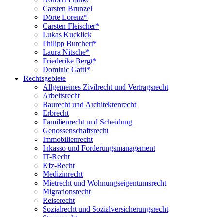
Carsten Brunzel
Dörte Lorenz*
Carsten Fleischer*
Lukas Kucklick
Philipp Burchert*
Laura Nitsche*
Friederike Bergt*
Dominic Gatti*
Rechtsgebiete
Allgemeines Zivilrecht und Vertragsrecht
Arbeitsrecht
Baurecht und Architektenrecht
Erbrecht
Familienrecht und Scheidung
Genossenschaftsrecht
Immobilienrecht
Inkasso und Forderungsmanagement
IT-Recht
Kfz-Recht
Medizinrecht
Mietrecht und Wohnungseigentumsrecht
Migrationsrecht
Reiserecht
Sozialrecht und Sozialversicherungsrecht