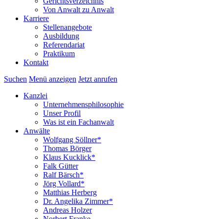
Gerichtsverzeichnis
Von Anwalt zu Anwalt
Karriere
Stellenangebote
Ausbildung
Referendariat
Praktikum
Kontakt
Suchen
Menü anzeigen
Jetzt anrufen
Kanzlei
Unternehmensphilosophie
Unser Profil
Was ist ein Fachanwalt
Anwälte
Wolfgang Söllner*
Thomas Börger
Klaus Kucklick*
Falk Gütter
Ralf Bärsch*
Jörg Vollard*
Matthias Herberg
Dr. Angelika Zimmer*
Andreas Holzer
Norbert Franke