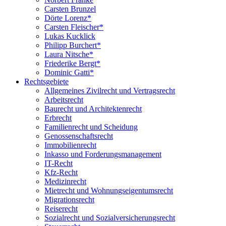
Carsten Brunzel
Dörte Lorenz*
Carsten Fleischer*
Lukas Kucklick
Philipp Burchert*
Laura Nitsche*
Friederike Bergt*
Dominic Gatti*
Rechtsgebiete
Allgemeines Zivilrecht und Vertragsrecht
Arbeitsrecht
Baurecht und Architektenrecht
Erbrecht
Familienrecht und Scheidung
Genossenschaftsrecht
Immobilienrecht
Inkasso und Forderungsmanagement
IT-Recht
Kfz-Recht
Medizinrecht
Mietrecht und Wohnungseigentumsrecht
Migrationsrecht
Reiserecht
Sozialrecht und Sozialversicherungsrecht