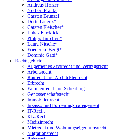
Andreas Holzer
Norbert Franke
Carsten Brunzel
Dörte Lorenz*
Carsten Fleischer*
Lukas Kucklick
Philipp Burchert*
Laura Nitsche*
Friederike Bergt*
Dominic Gatti*
Rechtsgebiete
Allgemeines Zivilrecht und Vertragsrecht
Arbeitsrecht
Baurecht und Architektenrecht
Erbrecht
Familienrecht und Scheidung
Genossenschaftsrecht
Immobilienrecht
Inkasso und Forderungsmanagement
IT-Recht
Kfz-Recht
Medizinrecht
Mietrecht und Wohnungseigentumsrecht
Migrationsrecht
Reiserecht