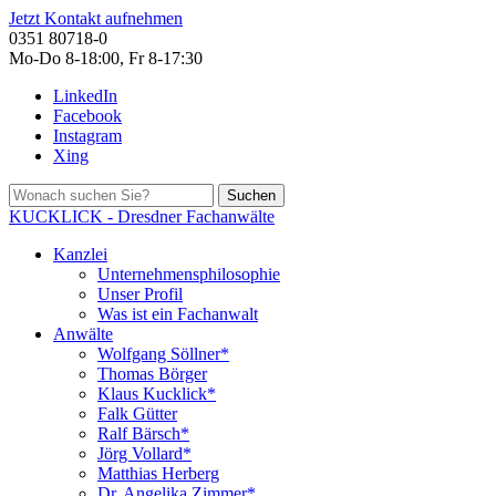
Jetzt Kontakt aufnehmen
0351 80718-0
Mo-Do 8-18:00, Fr 8-17:30
LinkedIn
Facebook
Instagram
Xing
Suchen
KUCKLICK - Dresdner Fachanwälte
Kanzlei
Unternehmensphilosophie
Unser Profil
Was ist ein Fachanwalt
Anwälte
Wolfgang Söllner*
Thomas Börger
Klaus Kucklick*
Falk Gütter
Ralf Bärsch*
Jörg Vollard*
Matthias Herberg
Dr. Angelika Zimmer*