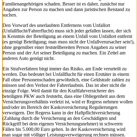
Familienangehörigen schaden. Besser ist es daher, zunächst nur
Angaben zur Person zu machen und dann juristischen Beistand zu
suchen.
Den Vorwurf des unerlaubten Entfernens vom Unfallort
(Unfallflucht/Fahrerflucht) muss sich jeder gefallen lassen, der sich
in Kenntnis der Beteiligung an einem Unfall vom Unfallort entfernt
(es genügt Beteiligung; man muss nicht der Unfallverursacher sein!),
ohne gegenüber einer feststellbereiten Person Angaben zu seiner
Person und der Art seiner Beteiligung zu machen. Ein Zettel am
anderen Auto genügt nicht.
Ein Strafverfahren birgt immer das Risiko, am Ende verurteilt zu
werden. Das bedeutet bei Unfallflucht für einen Ersttäter in einem
Fall ohne Personenschaden gewöhnlich, eine Geldstrafe zahlen zu
müssen und den Verlust der Fahrerlaubnis. Das ist aber nicht die
einzige Folge. Weil damit für den Kraftfahrversicherer des
beteiligten PKW auch feststeht, dass eine Obliegenheit aus dem
Versicherungsverhältnis verletzt ist, wird er Regress nehmen wollen
und/oder im Bereich der Kaskoversicherung Regulierungen
verweigern. Der Regress kann in der Haftpflichtversicherung
(Zahlung durch die Versicherung an den Geschädigten und
Rückgriff bei dem eigenen Versicherungsnehmer) in schweren
Fällen bis 5.000,00 Euro gehen. In der Kaskoversicherung wird
man sogar mit völliger Leistungsverweigerung rechnen müssen.