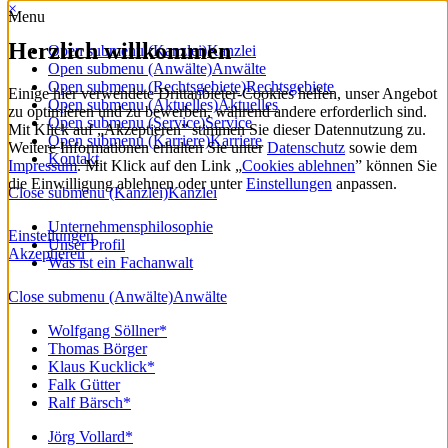
×
Menu
Herzlich willkommen
Open submenu (Kanzlei)
Kanzlei
Open submenu (Anwälte)
Anwälte
Open submenu (Rechtsgebiete)
Rechtsgebiete
Einige hier verwendete Drittanbieter-Cookies helfen, unser Angebot
Open submenu (Aktuelles)
Aktuelles
zu optimieren und zu bewerben, während andere erforderlich sind.
Open submenu (Service)
Service
Mit Klick auf „Akzeptieren” stimmen Sie dieser Datennutzung zu.
Open submenu (Karriere)
Karriere
Weitere Informationen erhalten Sie unter
Datenschutz
sowie dem
Kontakt
Impressum
. Mit Klick auf den Link „
Cookies ablehnen
” können Sie
die Einwilligung ablehnen oder unter
Einstellungen
anpassen.
Close submenu (Kanzlei)
Kanzlei
Unternehmensphilosophie
Einstellungen
Unser Profil
Akzeptieren
Was ist ein Fachanwalt
Close submenu (Anwälte)
Anwälte
Wolfgang Söllner*
Thomas Börger
Klaus Kucklick*
Falk Gütter
Ralf Bärsch*
Jörg Vollard*