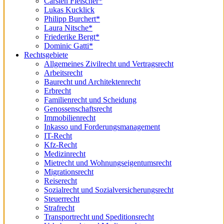
Carsten Fleischer*
Lukas Kucklick
Philipp Burchert*
Laura Nitsche*
Friederike Bergt*
Dominic Gatti*
Rechtsgebiete
Allgemeines Zivilrecht und Vertragsrecht
Arbeitsrecht
Baurecht und Architektenrecht
Erbrecht
Familienrecht und Scheidung
Genossenschaftsrecht
Immobilienrecht
Inkasso und Forderungsmanagement
IT-Recht
Kfz-Recht
Medizinrecht
Mietrecht und Wohnungseigentumsrecht
Migrationsrecht
Reiserecht
Sozialrecht und Sozialversicherungsrecht
Steuerrecht
Strafrecht
Transportrecht und Speditionsrecht