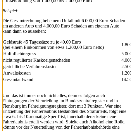
Größenordnung von 1.000,00 bis 2.000,00 Euro.
Beispiel:
Die Gesamtrechnung bei einem Unfall mit 6.000,00 Euro Schaden
am anderen Auto und 4.000,00 Euro Schaden am eigenen Auto
kann dann so aussehen:
Geldstrafe 45 Tagessätze zu je 40,00 Euro
1.80
(bei einem Einkommen von etwa 1.200,00 Euro netto)
Haftpflichtregress
5.00
nicht regulierter Kaskoeigenschaden
4.00
gerichtliche Verfahrenskosten
2.50
Anwaltskosten
1.20
Gesamtaufwand
14.5
Und das ist immer noch nicht alles, denn es folgen auch
Eintragungen der Verurteilung im Bundeszentralregister und in
Flensburg im Fahreignungsregister, dort mit 3 Punkten. War eine
Entziehung der Fahrerlaubnis Bestandteil des Strafurteils, folgt eine
etwa 6- bis 10-monatige Sperrfrist, innerhalb derer keine neue
Fahrerlaubnis erteilt werden wird. Spielte auch Alkohol eine Rolle,
könnte vor der Neuerteilung von der Fahrerlaubnisbehörde eine