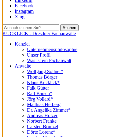
LinkedIn
Facebook
Instagram
Xing
Suchen
KUCKLICK - Dresdner Fachanwälte
Kanzlei
Unternehmensphilosophie
Unser Profil
Was ist ein Fachanwalt
Anwälte
Wolfgang Söllner*
Thomas Börger
Klaus Kucklick*
Falk Gütter
Ralf Bärsch*
Jörg Vollard*
Matthias Herberg
Dr. Angelika Zimmer*
Andreas Holzer
Norbert Franke
Carsten Brunzel
Dörte Lorenz*